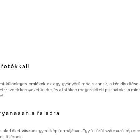
 fotókkal!
 mi
különleges emlékek
ez egy gyönyörű módja annak,
a tér díszítés
 visznek környezetünkbe, és a fotókon megörökített pillanatokat a mind
e!
gyenesen a faladra
ásolod őket
vászon
egyedi kép formájában. Egy fotóról származó kép n
első térnek.