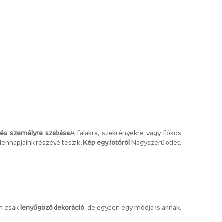
e és személyre szabása
A falakra, szekrényekre vagy fiókos
ennapjaink részévé teszik.
Kép egy fotóról
Nagyszerű ötlet,
em csak
lenyűgöző dekoráció
, de egyben egy módja is annak,