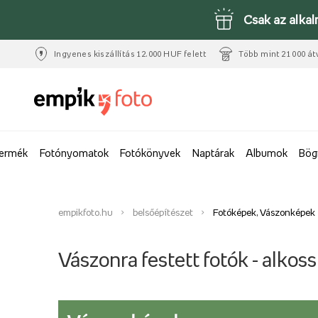
Csak az alka
Ingyenes kiszállítás 12.000 HUF felett
Több mint 21 000 át
termék
Fotónyomatok
Fotókönyvek
Naptárak
Albumok
Bög
empikfoto.hu
belsőépítészet
Fotóképek, Vászonképek
Vászonra festett fotók - alkoss