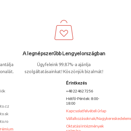
A legnépszerűbb Lengyelországban
Ügyfeleink 99,87%-a ajánlja
antálja
szolgáltatásainkat! Köszönjük bizalmát!
onalát.
Érintkezés
iók
+48 22 462 72 56
Hétfő-Péntek: 8:00-
18:00
to.cz
Kapcsolatfelvételi űrlap
to.sk
Vállalkozásoknak/Nagykereskedelem
to.ro
Oktatási intézmények
Prémium
számára