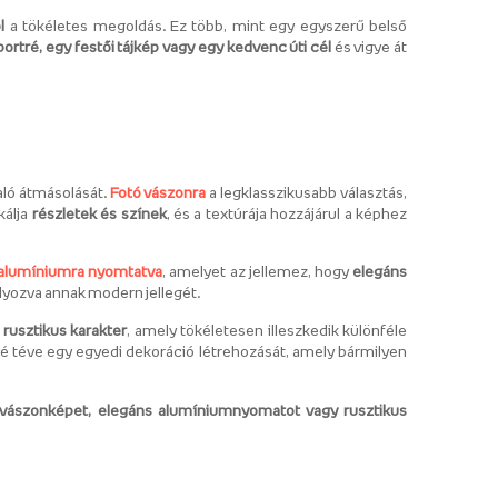
l
a tökéletes megoldás. Ez több, mint egy egyszerű belső
portré, egy festői tájkép vagy egy kedvenc úti cél
és vigye át
aló átmásolását.
Fotó vászonra
a legklasszikusabb választás,
kálja
részletek és színek
, és a textúrája hozzájárul a képhez
 alumíniumra nyomtatva
, amelyet az jellemez, hogy
elegáns
úlyozva annak modern jellegét.
t
rusztikus karakter
, amely tökéletesen illeszkedik különféle
vé téve egy egyedi dekoráció létrehozását, amely bármilyen
s vászonképet, elegáns alumíniumnyomatot vagy rusztikus