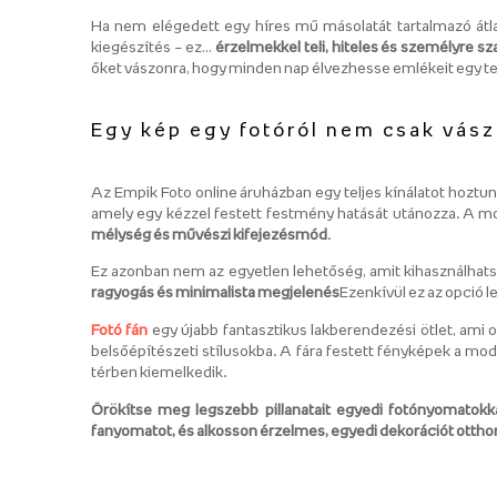
Ha nem elégedett egy híres mű másolatát tartalmazó átla
kiegészítés – ez…
érzelmekkel teli, hiteles és személyre s
őket vászonra, hogy minden nap élvezhesse emlékeit egy te
Egy kép egy fotóról nem csak vás
Az Empik Foto online áruházban egy teljes kínálatot hoztu
amely egy kézzel festett festmény hatását utánozza. A 
mélység és művészi kifejezésmód
.
Ez azonban nem az egyetlen lehetőség, amit kihasználha
ragyogás és minimalista megjelenés
Ezenkívül ez az opció l
Fotó fán
egy újabb fantasztikus lakberendezési ötlet, ami
belsőépítészeti stílusokba. A fára festett fényképek a mo
térben kiemelkedik.
Örökítse meg legszebb pillanatait egyedi fotónyomatokk
fanyomatot, és alkosson érzelmes, egyedi dekorációt ottho