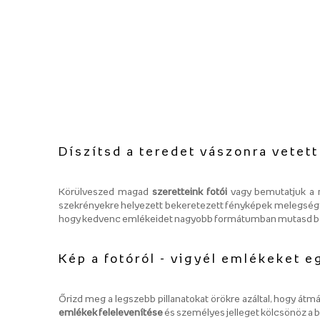
Díszítsd a teredet vászonra vetett
Körülveszed magad
szeretteink fotói
vagy bemutatjuk a
szekrényekre helyezett bekeretezett fényképek melegséget
hogy kedvenc emlékeidet nagyobb formátumban mutasd b
Kép a fotóról - vigyél emlékeket e
Őrizd meg a legszebb pillanatokat örökre azáltal, hogy átm
emlékek felelevenítése
és személyes jelleget kölcsönöz a b