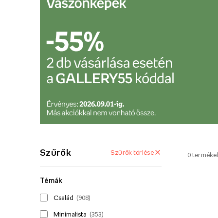
Szűrők
Szűrők törlése
0
terméke
Témák
Család
(
908
)
Minimalista
(
353
)