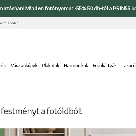
lmazásban! Minden fotónyomat -55% 50 db-tól a PRIN55 k
vételi pont
rék
Vászonképek
Plakátok
Harmonikák
Fotókártyák
Takaró
 festményt a fotóidból!