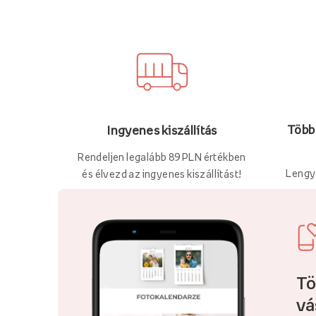
Több 
Ingyenes kiszállítás
Rendeljen legalább 89 PLN értékben
Lengy
és élvezd az ingyenes kiszállítást!
Tö
vá