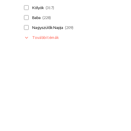
Kölyök
(
317
)
Baba
(
228
)
Nagyszülők Napja
(
209
)
További témák