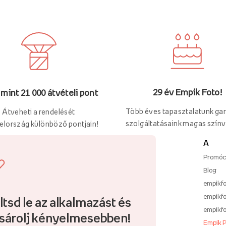
29 év Empik Foto!
mint 21 000 átvételi pont
Több éves tapasztalatunk gar
Átveheti a rendelését
szolgáltatásaink magas színv
elország különböző pontjain!
A
Promóc
Blog
empikfo
empikfo
ltsd le az alkalmazást és
empikfo
sárolj kényelmesebben!
Empik 