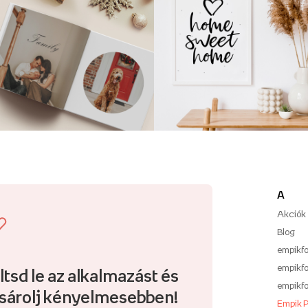
A
Akciók
Blog
empikfo
empikfo
ltsd le az alkalmazást és
empikfo
sárolj kényelmesebben!
Empik 