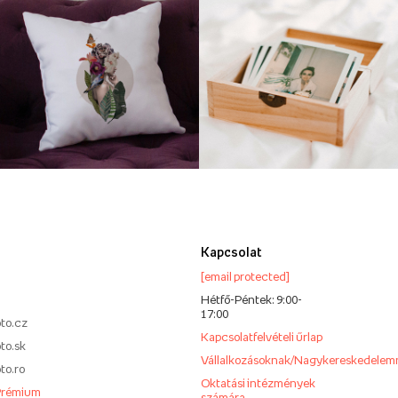
Kapcsolat
[email protected]
Hétfő-Péntek: 9:00-
17:00
to.cz
Kapcsolatfelvételi űrlap
to.sk
Vállalkozásoknak/Nagykereskedelem
to.ro
Oktatási intézmények
Prémium
számára