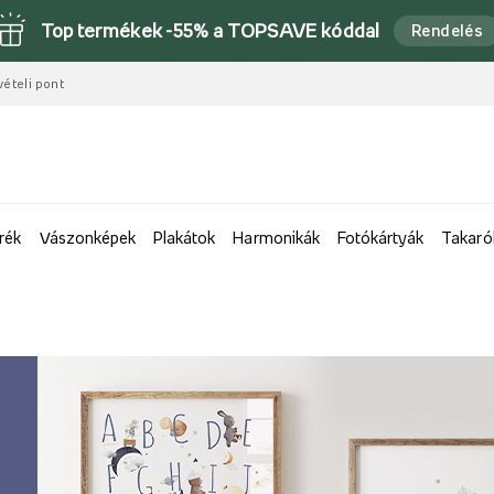
Top termékek -55% a TOPSAVE kóddal
Rendelés
vételi pont
rék
Vászonképek
Plakátok
Harmonikák
Fotókártyák
Takaró