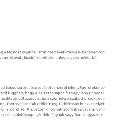
g a kicsidet olyannal, amit még évek múlva is becsben fog
 egy fotóval a kicsiről ebből a különleges gyermekkorból.
k stílusos keretezése további vonzerőt jelent. Egy fotókönyv
ttól függően, hogy a születésnapos fiú vagy lány ünnepel,
mpaktabb változatot is. Ez a személyre szabott projekt egy
ének fontos pillanatait örökíti meg. Ez biztosan büszke helyet
ről is dönthet. A poszter nyomtatható habszivacsra, vagy
n első születésnapi ajándék lánynak vagy fiúnak egyszerre