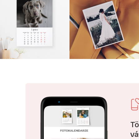
Tö
vá