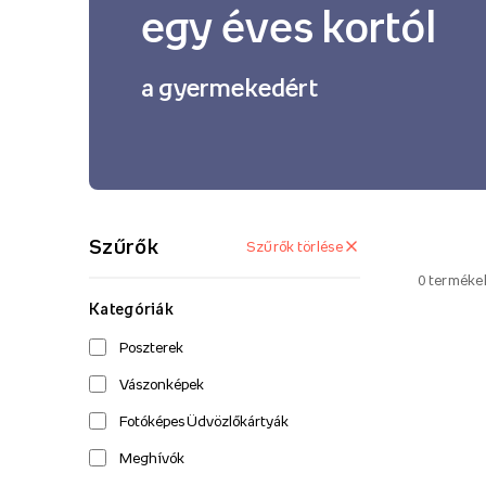
egy éves kortól
a gyermekedért
Szűrők
Szűrők törlése
0
terméke
Kategóriák
Poszterek
Vászonképek
Fotóképes Üdvözlőkártyák
Meghívók