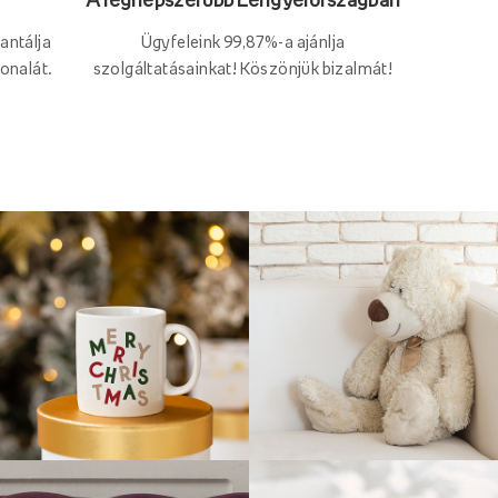
Ügyfeleink 99,87%-a ajánlja
antálja
szolgáltatásainkat! Köszönjük bizalmát!
onalát.