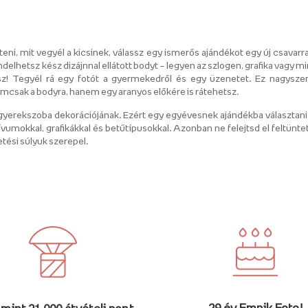
ni, mit vegyél a kicsinek, válassz egy ismerős ajándékot egy új csavarral
delhetsz kész dizájnnal ellátott bodyt – legyen az szlogen, grafika vagy m
tsz! Tegyél rá egy fotót a gyermekedről és egy üzenetet. Ez nagysze
mcsak a bodyra, hanem egy aranyos előkére is rátehetsz.
gyerekszoba dekorációjának. Ezért egy egyévesnek ajándékba választani 
ívumokkal, grafikákkal és betűtípusokkal. Azonban ne felejtsd el feltünte
etési súlyuk szerepel.