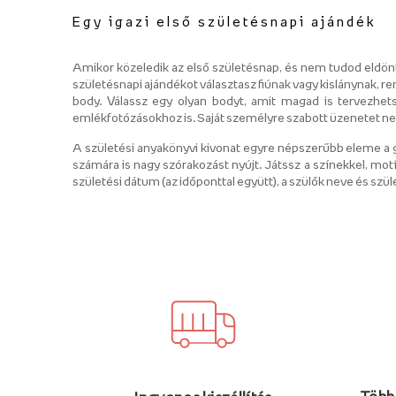
Egy igazi első születésnapi ajándék
Amikor közeledik az első születésnap, és nem tudod eldönte
születésnapi ajándékot választasz fiúnak vagy kislánynak, ren
body. Válassz egy olyan bodyt, amit magad is tervezhe
emlékfotózásokhoz is. Saját személyre szabott üzenetet ne
A születési anyakönyvi kivonat egyre népszerűbb eleme a 
számára is nagy szórakozást nyújt. Játssz a színekkel, mot
születési dátum (az időponttal együtt), a szülők neve és szül