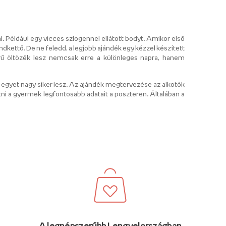
. Például egy vicces szlogennel ellátott bodyt. Amikor első
indkettő. De ne feledd, a legjobb ajándék egy kézzel készített
rű öltözék lesz nemcsak erre a különleges napra, hanem
egyet nagy siker lesz. Az ajándék megtervezése az alkotók
tni a gyermek legfontosabb adatait a poszteren. Általában a
A legnépszerűbb Lengyelországban