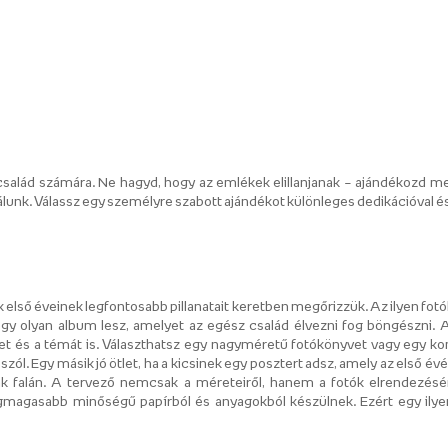
a
salád számára. Ne hagyd, hogy az emlékek elillanjanak – ajándékozd me
álunk. Válassz egy személyre szabott ajándékot különleges dedikációval és
 első éveinek legfontosabb pillanatait keretben megőrizzük. Az ilyen fotó
egy olyan album lesz, amelyet az egész család élvezni fog böngészni. A
et és a témát is. Választhatsz egy nagyméretű fotókönyvet vagy egy ko
zól. Egy másik jó ötlet, ha a kicsinek egy posztert adsz, amely az első év
ak falán. A tervező nemcsak a méreteiről, hanem a fotók elrendezésé
egmagasabb minőségű papírból és anyagokból készülnek. Ezért egy ilye