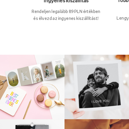
Több 
Ingyenes kiszállítás
Rendeljen legalább 89 PLN értékben
Lengy
és élvezd az ingyenes kiszállítást!