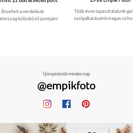
29 év Empik Foto!
mint 21 000 átvételi pont
Több éves tapasztalatunk gar
Átveheti a rendelését
szolgáltatásaink magas színv
elország különböző pontjain!
Új inspirációk minden nap
@empikfoto