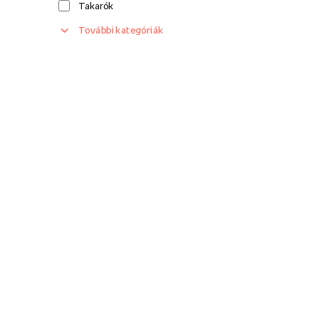
Takarók
További kategóriák