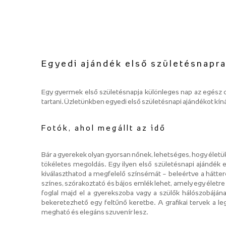
Egyedi ajándék első születésnapr
Egy gyermek első születésnapja különleges nap az egész c
tartani. Üzletünkben egyedi első születésnapi ajándékot kín
Fotók, ahol megállt az idő
Bár a gyerekek olyan gyorsan nőnek, lehetséges, hogy életük
tökéletes megoldás. Egy ilyen első születésnapi ajándék 
kiválaszthatod a megfelelő színsémát – beleértve a hátter
színes, szórakoztató és bájos emlék lehet, amely egy életre s
foglal majd el a gyerekszoba vagy a szülők hálószobáján
bekeretezhető egy feltűnő keretbe. A grafikai tervek a l
megható és elegáns szuvenír lesz.