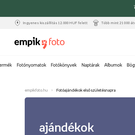
Ingyenes kiszállítás 12.000 HUF felett
Több mint 21 000 át
termék
Fotónyomatok
Fotókönyvek
Naptárak
Albumok
Bög
empikfoto.hu
Fotóajándékok első születésnapra
ajándékok