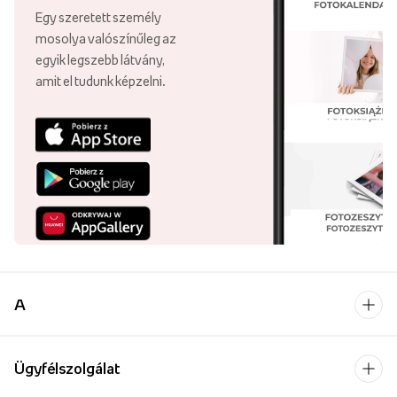
Egy szeretett személy
mosolya valószínűleg az
egyik legszebb látvány,
amit el tudunk képzelni.
A
Ügyfélszolgálat