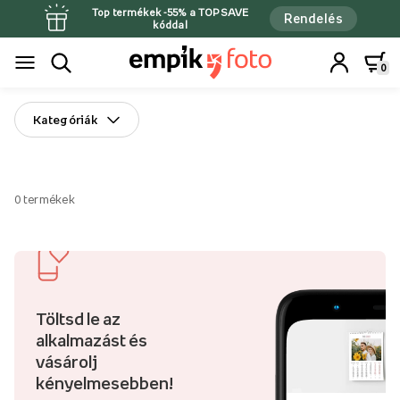
Top termékek -55% a TOPSAVE
Rendelés
kóddal
0
Kategóriák
0
termékek
Töltsd le az
alkalmazást és
vásárolj
kényelmesebben!