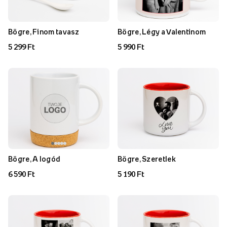
Bögre, Finom tavasz
Bögre, Légy a Valentinom
5 299 Ft
5 990 Ft
Bögre, A logód
Bögre, Szeretlek
6 590 Ft
5 190 Ft