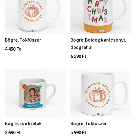
Bögre, Tökfűszer
Bögre, Boldog karácsonyt,
tipográfiai
4 450 Ft
6 590 Ft
Bögre, zsírkréták
Bögre, Tökfűszer
3 690 Ft
5 990 Ft