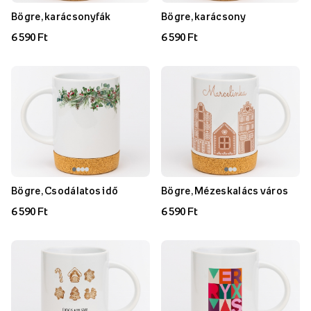
Bögre, karácsonyfák
Bögre, karácsony
6 590 Ft
6 590 Ft
Bögre, Csodálatos idő
Bögre, Mézeskalács város
6 590 Ft
6 590 Ft