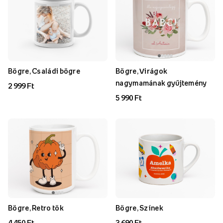
Bögre, Családi bögre
Bögre, Virágok
nagymamának gyűjtemény
2 999 Ft
5 990 Ft
Bögre, Retro tök
Bögre, Színek
4 450 Ft
3 690 Ft