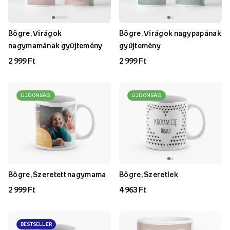
Bögre, Virágok
Bögre, Virágok nagypapának
nagymamának gyűjtemény
gyűjtemény
2 999 Ft
2 999 Ft
ÚJDONSÁG
ÚJDONSÁG
Bögre, Szeretett nagymama
Bögre, Szeretlek
2 999 Ft
4 963 Ft
BESTSELLER