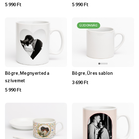
5 990 Ft
5 990 Ft
ÚJDONSÁG
Bögre, Megnyerted a
Bögre, Üres sablon
szívemet
3 690 Ft
5 990 Ft