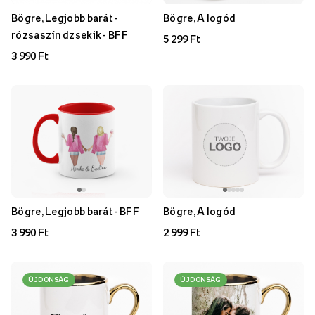
Bögre, Legjobb barát -
Bögre, A logód
rózsaszín dzsekik - BFF
5 299 Ft
3 990 Ft
Bögre, Legjobb barát - BFF
Bögre, A logód
3 990 Ft
2 999 Ft
ÚJDONSÁG
ÚJDONSÁG