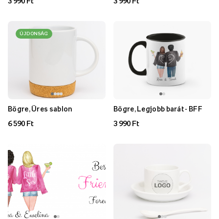
3 990 Ft
3 990 Ft
ÚJDONSÁG
Bögre, Üres sablon
Bögre, Legjobb barát - BFF
6 590 Ft
3 990 Ft