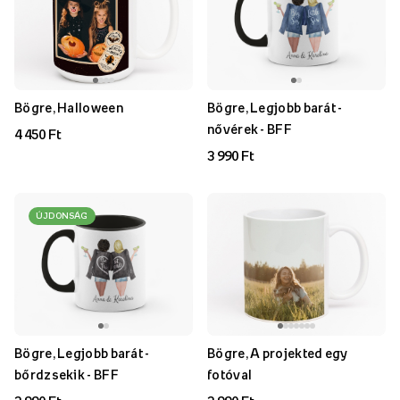
Bögre, Halloween
Bögre, Legjobb barát -
nővérek - BFF
4 450 Ft
3 990 Ft
ÚJDONSÁG
Bögre, Legjobb barát -
Bögre, A projekted egy
bőrdzsekik - BFF
fotóval