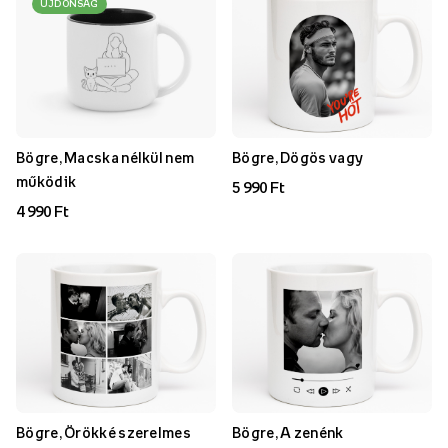
ÚJDONSÁG
Bögre, Macska nélkül nem
Bögre, Dögös vagy
működik
5 990 Ft
4 990 Ft
Bögre, Örökké szerelmes
Bögre, A zenénk