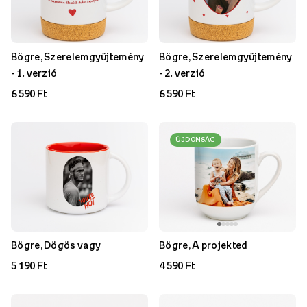
Bögre, Szerelemgyűjtemény
Bögre, Szerelemgyűjtemény
- 1. verzió
- 2. verzió
6 590 Ft
6 590 Ft
ÚJDONSÁG
Bögre, Dögös vagy
Bögre, A projekted
5 190 Ft
4 590 Ft