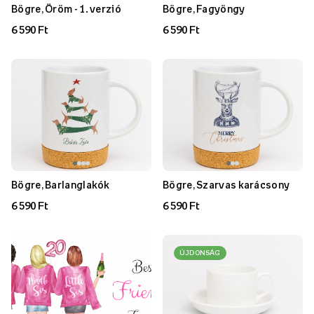
Bögre, Öröm - 1. verzió
Bögre, Fagyöngy
6 590 Ft
6 590 Ft
Bögre, Barlanglakók
Bögre, Szarvas karácsony
6 590 Ft
6 590 Ft
ÚJDONSÁG