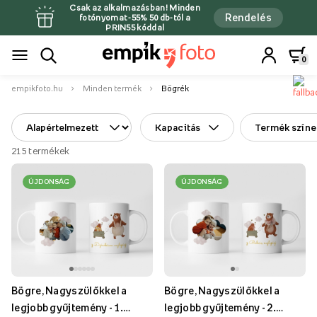
Csak az alkalmazásban! Minden
Rendelés
fotónyomat -55% 50 db-tól a
PRIN55 kóddal
0
empikfoto.hu
Minden termék
Bögrék
Kapacitás
Termék színe
215
termékek
ÚJDONSÁG
ÚJDONSÁG
Bögre, Nagyszülőkkel a
Bögre, Nagyszülőkkel a
legjobb gyűjtemény - 1.
legjobb gyűjtemény - 2.