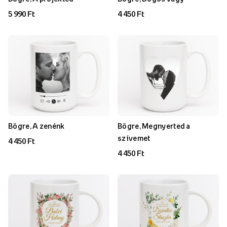
5 990 Ft
4 450 Ft
Bögre, A zenénk
Bögre, Megnyerted a
szívemet
4 450 Ft
4 450 Ft