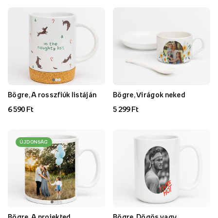
Bögre, A rosszfiúk listáján
Bögre, Virágok neked
6 590 Ft
5 299 Ft
ÚJDONSÁG
Bögre, A projekted
Bögre, Dögös vagy