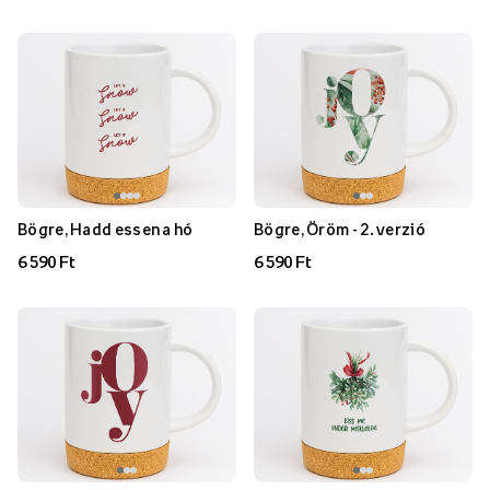
Bögre, Hadd essen a hó
Bögre, Öröm - 2. verzió
6 590 Ft
6 590 Ft