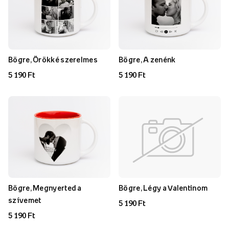
Bögre, Örökké szerelmes
Bögre, A zenénk
5 190 Ft
5 190 Ft
Bögre, Megnyerted a
Bögre, Légy a Valentinom
szívemet
5 190 Ft
5 190 Ft