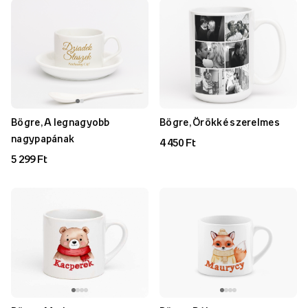
Bögre, A legnagyobb
Bögre, Örökké szerelmes
nagypapának
4 450 Ft
5 299 Ft