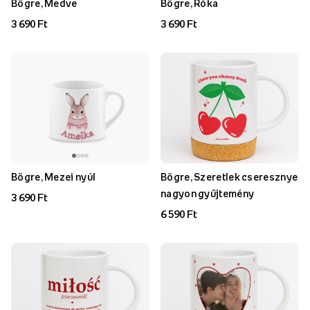
Bögre, Medve
Bögre, Róka
3 690 Ft
3 690 Ft
Bögre, Mezei nyúl
Bögre, Szeretlek cseresznye
nagyon gyűjtemény
3 690 Ft
6 590 Ft