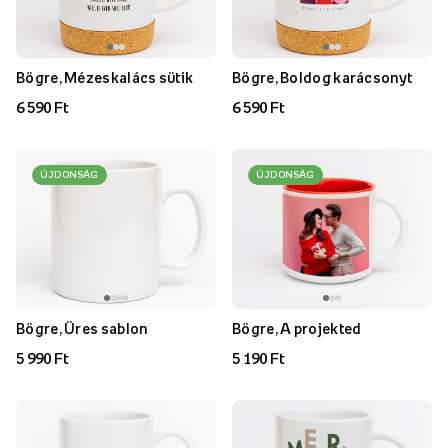
Bögre, Mézeskalács sütik
Bögre, Boldog karácsonyt
6 590 Ft
6 590 Ft
ÚJDONSÁG
ÚJDONSÁG
Bögre, Üres sablon
Bögre, A projekted
5 990 Ft
5 190 Ft