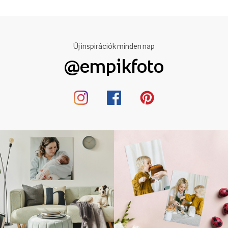
Új inspirációk minden nap
@empikfoto