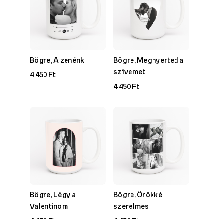
Bögre, A zenénk
Bögre, Megnyerted a
szívemet
4 450 Ft
4 450 Ft
Bögre, Légy a
Bögre, Örökké
Valentinom
szerelmes