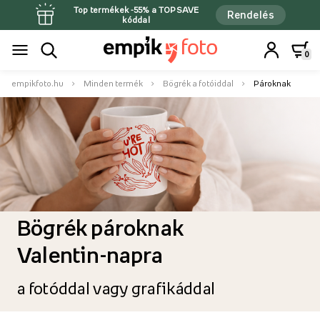
Top termékek -55% a TOPSAVE
Rendelés
kóddal
0
empikfoto.hu
Minden termék
Bögrék a fotóiddal
Pároknak
Bögrék pároknak
Valentin-napra
a fotóddal vagy grafikáddal