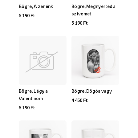
Bögre, A zenénk
Bögre, Megnyerted a
szívemet
5 190 Ft
5 190 Ft
Bögre, Légy a
Bögre, Dögös vagy
Valentinom
4 450 Ft
5 190 Ft