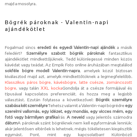
majd a mosolyra.
Bögrék pároknak - Valentin-napi
ajándékötlet
Fogalmad sincs
eredeti és egyedi Valentin-napi ajándék
a másik
feledért?
Személyre szabott bögrék pároknak
fantasztikus
ajándékötlet mindkettőjüknek. Tedd különlegessé minden közös
kávédat vagy teádat. Az Empik Foto online áruházában megtalálod
sokféle bögre modell Valentin-napra
, amelyek közül biztosan
kiválasztod majd azt, amelyik mindkettőtöknek a legmegfelelőbb.
Klasszikus páros bögre
,
kávésbögre
,
latte csésze
,
zománcozott
bögre
, vagy talán
XXL kocka
Gondolja át a csésze formájával és
típusával kapcsolatos preferenciáit, és hozza meg a legjobb
választást. Ezután folytassa a következővel:
Bögrék személyre
szabása két személyre
Tehetsz valamit a Valentin-napi bögrédre
egy
szerelmi vallomás, egy idézet, egy mondás, egy vicces mém, egy
fotó vagy bármilyen grafika
Írás
A neveid
vagy jelentős számodra
dátum
A pároknak szánt bögréknek nem kell egyformának lenniük;
akár jelentősen eltérőek is lehetnek, mégis tökéletesen kiegészítik
egymást. Pont, mint egy kapcsolatban! Különböző