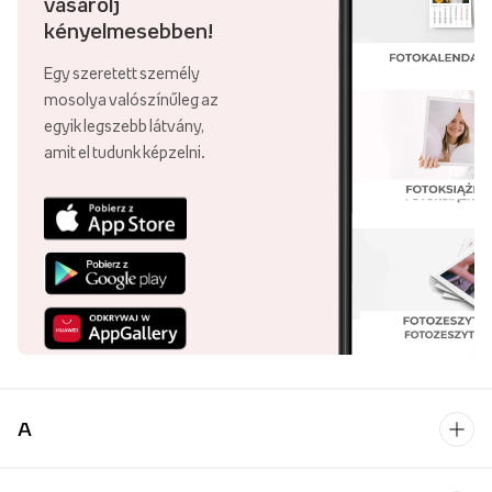
vásárolj
kényelmesebben!
Egy szeretett személy
mosolya valószínűleg az
egyik legszebb látvány,
amit el tudunk képzelni.
A