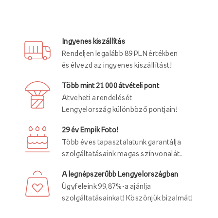
Ingyenes kiszállítás
Rendeljen legalább 89 PLN értékben
és élvezd az ingyenes kiszállítást!
Több mint 21 000 átvételi pont
Átveheti a rendelését
Lengyelország különböző pontjain!
29 év Empik Foto!
Több éves tapasztalatunk garantálja
szolgáltatásaink magas színvonalát.
A legnépszerűbb Lengyelországban
Ügyfeleink 99,87%-a ajánlja
szolgáltatásainkat! Köszönjük bizalmát!