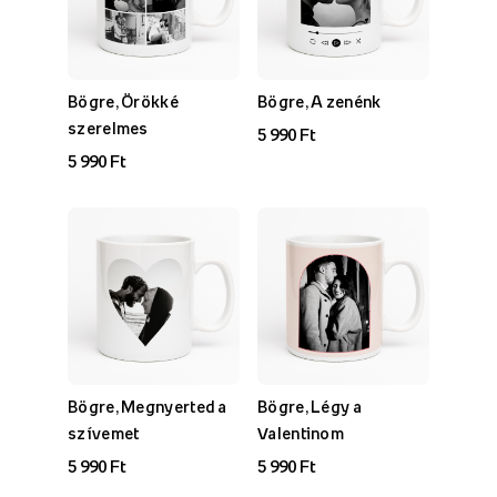
Bögre, Örökké
Bögre, A zenénk
szerelmes
5 990 Ft
5 990 Ft
Bögre, Megnyerted a
Bögre, Légy a
szívemet
Valentinom
5 990 Ft
5 990 Ft