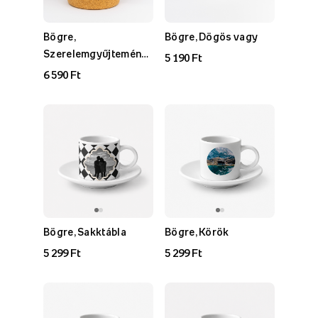
Bögre,
Bögre, Dögös vagy
Szerelemgyűjtemény -
5 190 Ft
2. verzió
6 590 Ft
Bögre, Sakktábla
Bögre, Körök
5 299 Ft
5 299 Ft