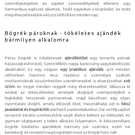
személyiségeitek és egyéni szenvedélyeitek ellenére egy
harmonikus egészet alkottok. Tedd egyedivé a bögréidet, és tedd
még élvezetesebbé a közös időtöltést minden nap.
Bögrék pároknak - tökéletes ajándék
bármilyen alkalomra
Páros bögrék is tökéletesek
ajándékötlet
egy ismerős párnak
házassági évforduló, Szent Miklós napja, karácsony vagy beköltözés
alkalmából. Ez egy nagyon
egy praktikus ajándék
, ami minden
otthonban hasznos lesz, ráadásul a személyre szabott
motívumoknak köszönhetően szerelmeseket is elvarázsolhat
sok
öröm
és tegye minden reggelt még élvezetesebbé. Válassza ki
azokat az étkészleteket, amelyek dizájnjuk szempontjából a
leginkább tetszenek partnereinek, majd készítsen egy olyan
nyomtatási dizájnt, amely elbűvöli őket. Használhatja azt is
kész
javaslatok és inspirációk
elérhető a weboldalunkon. De ne félj sajátot
tervezni! Intuitív szerkesztőnk segít életre kelteni az ötletedet, és
gyorsan végigvezet a teljes alkotási folyamaton. A kétszemélyes
bögrék tökéletes ajándékok bármely pár számára, ezért ne
késlekedj, és rendeld meg bögréidet most az Empik Foto-nál!