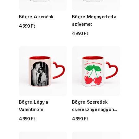
Bögre, A zenénk
Bögre, Megnyerted a
szívemet
4 990 Ft
4 990 Ft
Bögre, Légy a
Bögre, Szeretlek
Valentinom
cseresznye nagyon
gyűjtemény
4 990 Ft
4 990 Ft