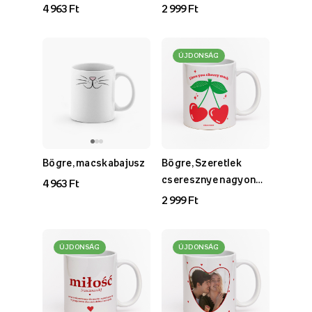
4 963 Ft
2 999 Ft
ÚJDONSÁG
Bögre, macskabajusz
Bögre, Szeretlek
cseresznye nagyon
4 963 Ft
gyűjtemény
2 999 Ft
ÚJDONSÁG
ÚJDONSÁG