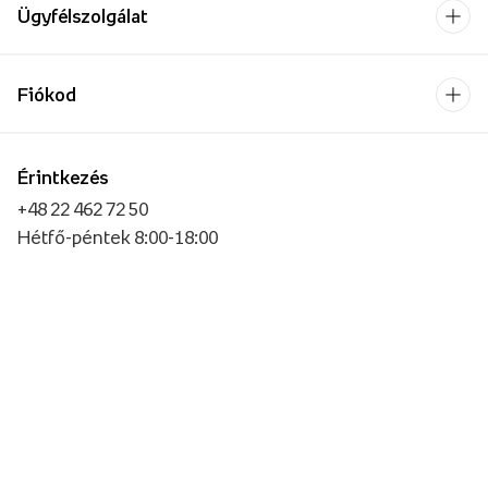
Ügyfélszolgálat
Fiókod
Érintkezés
+48 22 462 72 50
Hétfő-péntek 8:00-18:00
Kapcsolatfelvételi űrlap
Vállalkozásoknak/Nagykereskedelemnek
Fizetési szolgáltató