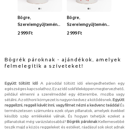
Bögre,
Bögre,
Szerelemgyűjtemény -
Szerelemgyűjtemény -
1. verzió
2. verzió
2 999 Ft
2 999 Ft
Bögrék pároknak - ajándékok, amelyek
felmelegítik a szíveteket!
Együtt töltött idő
A pároddal töltött idő elengedhetetlen egy
egészséges kapcsolathoz. Ez az idő sokféleképpen megtervezhető,
például elmenni a szerelmeddel egy étterembe, moziba vagy
sétálni. Az otthoni környezet is nagyon kedvez a kötődésnek.
Együtt
reggelizni, reggeli kávét inni, vagy filmet nézni a kedvenc teáddal
És
természetesen számunkra ezek olyan pillanatok, amelyek évekkel
később szép emlékekké válnak. És hogyan tehetjük ezeket a
pillanatokat még varázslatosabbá?
Bögrék pároknak
Kellemesebbé
teszik majd a közös reggeleket és estéket, ráadásul sok okot adnak