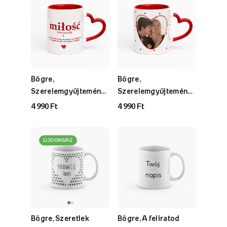
Bögre,
Bögre,
Szerelemgyűjtemény -
Szerelemgyűjtemény -
1. verzió
2. verzió
4 990 Ft
4 990 Ft
ÚJDONSÁG
Bögre, Szeretlek
Bögre, A feliratod