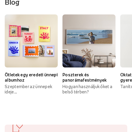
Blog
Ötletek egy eredeti ünnepi
Poszterek és
Oktat
albumhoz
panorámafestmények
gyer
Szeptember az ünnepek
Hogyan használjuk őket a
Tanít
ideje...
belső térben?