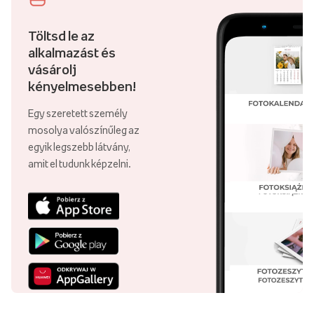
Töltsd le az
alkalmazást és
vásárolj
kényelmesebben!
Egy szeretett személy
mosolya valószínűleg az
egyik legszebb látvány,
amit el tudunk képzelni.