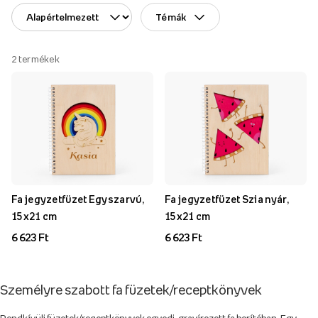
Témák
2
termékek
Fa jegyzetfüzet Egyszarvú,
Fa jegyzetfüzet Szia nyár,
15x21 cm
15x21 cm
6 623 Ft
6 623 Ft
Személyre szabott fa füzetek/receptkönyvek