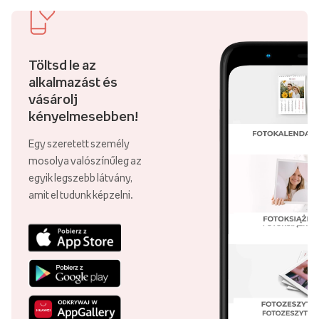
Töltsd le az
alkalmazást és
vásárolj
kényelmesebben!
Egy szeretett személy
mosolya valószínűleg az
egyik legszebb látvány,
amit el tudunk képzelni.