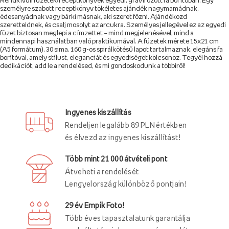
Rendkívüli füzetek/receptkönyvek egyedi, gravírozott fa borítóban. Egy
személyre szabott receptkönyv tökéletes ajándék nagymamádnak,
édesanyádnak vagy bárki másnak, aki szeret főzni. Ajándékozd
szeretteidnek, és csalj mosolyt az arcukra. Személyes jellegével ez az egyedi
füzet biztosan meglepi a címzettet – mind megjelenésével, mind a
mindennapi használatban való praktikumával. A füzetek mérete 15x21 cm
(A5 formátum), 30 sima, 160 g-os spirálkötésű lapot tartalmaznak, elegáns fa
borítóval, amely stílust, eleganciát és egyediséget kölcsönöz. Tegyél hozzá
dedikációt, add le a rendelésed, és mi gondoskodunk a többiről!
Ingyenes kiszállítás
Rendeljen legalább 89 PLN értékben
és élvezd az ingyenes kiszállítást!
Több mint 21 000 átvételi pont
Átveheti a rendelését
Lengyelország különböző pontjain!
29 év Empik Foto!
Több éves tapasztalatunk garantálja