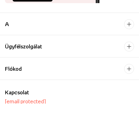
A
Ügyfélszolgálat
Fiókod
Kapcsolat
[email protected]
Hétfő-Péntek: 9:00-17:00
Kapcsolatfelvételi űrlap
Vállalkozásoknak/Nagykereskedelemnek
Oktatási intézmények számára