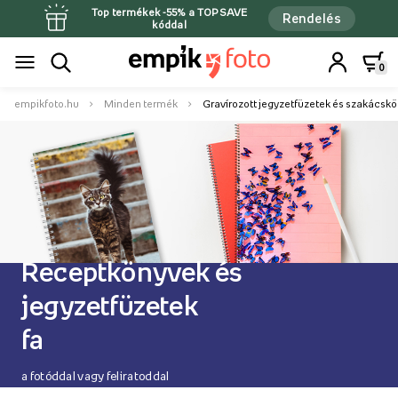
Top termékek -55% a TOPSAVE
Rendelés
kóddal
0
empikfoto.hu
Minden termék
Gravírozott jegyzetfüzetek és szakácsk
Receptkönyvek és
jegyzetfüzetek
fa
a fotóddal vagy feliratoddal