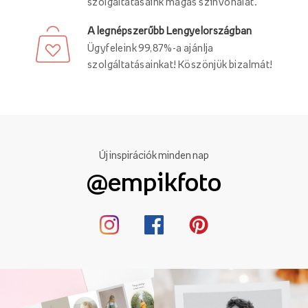
szolgáltatásaink magas színvonalát.
A legnépszerűbb Lengyelországban
Ügyfeleink 99,87%-a ajánlja
szolgáltatásainkat! Köszönjük bizalmát!
Új inspirációk minden nap
@empikfoto