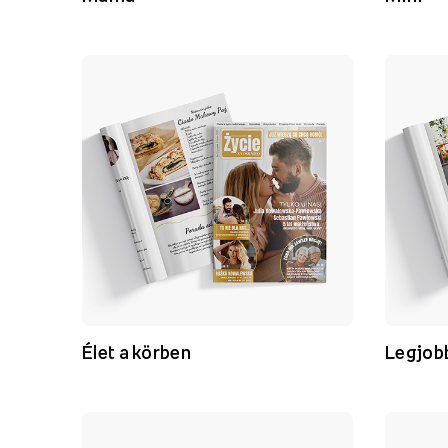
Élet a körben
Legjob