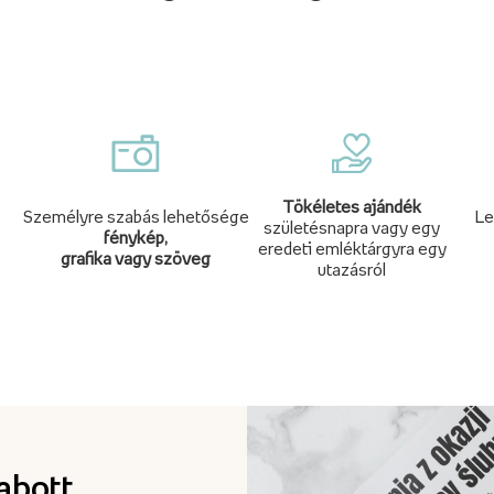
Tökéletes ajándék
Személyre szabás lehetősége
Le
születésnapra vagy egy
fénykép,
eredeti emléktárgyra egy
grafika vagy szöveg
utazásról
abott