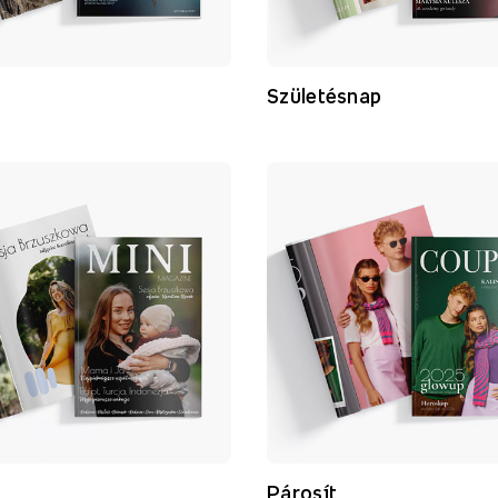
i
Születésnap
Párosít