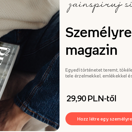
Személyre
magazin
Egyedi történetet teremt, tökél
tele érzelmekkel, emlékekkel é
29,90 PLN-től
Hozz létre egy személyr