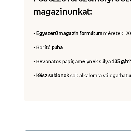
magazinunkat:
-
Egyszerű magazin formátum
méretek: 2
- Borító
puha
- Bevonatos papír, amelynek súlya
135 g/m
-
Kész sablonok
sok alkalomra válogathat