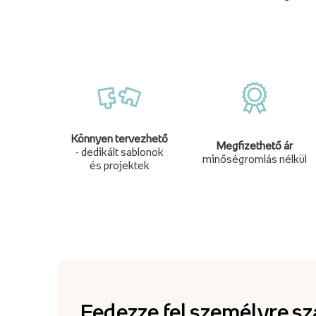
Könnyen tervezhető
Megfizethető ár
- dedikált sablonok
minőségromlás nélkül
és projektek
Fedezze fel személyre sz