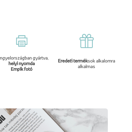
ngyelországban gyártva,
Eredeti termék
sok alkalomra
helyi nyomda
alkalmas
Empik fotó