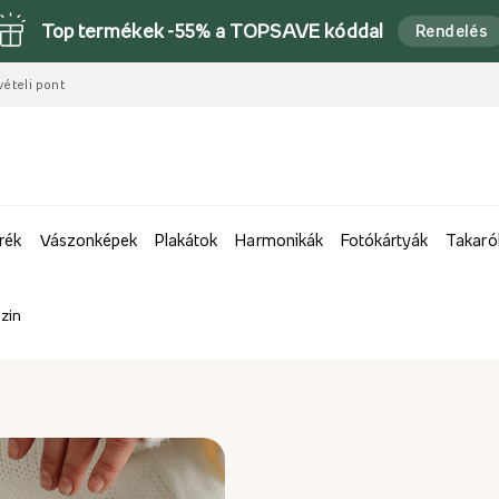
Top termékek -55% a TOPSAVE kóddal
Rendelés
vételi pont
rék
Vászonképek
Plakátok
Harmonikák
Fotókártyák
Takaró
zin