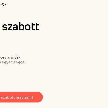
 szabott
etes ajándék
s egyéniséggel.
e szabott magazint