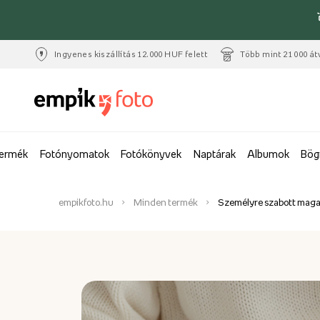
Ingyenes kiszállítás 12.000 HUF felett
Több mint 21 000 át
termék
Fotónyomatok
Fotókönyvek
Naptárak
Albumok
Bög
empikfoto.hu
Minden termék
Személyre szabott maga