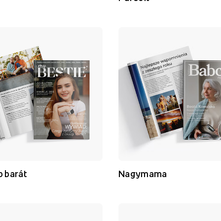
b barát
Nagymama