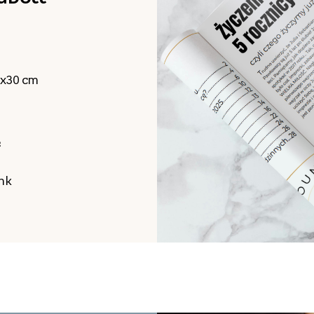
0x30 cm
²
unk