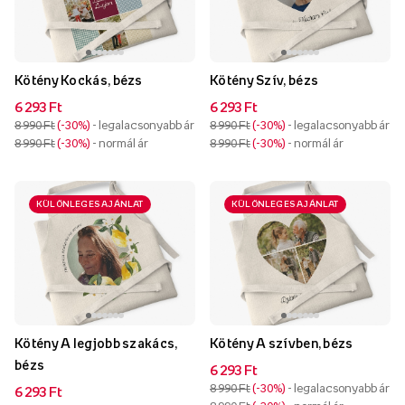
Kötény Kockás, bézs
Kötény Szív, bézs
6 293 Ft
6 293 Ft
8 990 Ft
-30%
- legalacsonyabb ár
8 990 Ft
-30%
- legalacsonyabb ár
8 990 Ft
-30%
- normál ár
8 990 Ft
-30%
- normál ár
KÜLÖNLEGES AJÁNLAT
KÜLÖNLEGES AJÁNLAT
Kötény A legjobb szakács,
Kötény A szívben, bézs
bézs
6 293 Ft
8 990 Ft
-30%
- legalacsonyabb ár
6 293 Ft