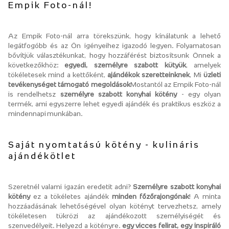
Empik Foto-nál!
Az Empik Foto-nál arra törekszünk, hogy kínálatunk a lehető
legátfogóbb és az Ön igényeihez igazodó legyen. Folyamatosan
bővítjük választékunkat, hogy hozzáférést biztosítsunk Önnek a
következőkhöz:
egyedi, személyre szabott kütyük
, amelyek
tökéletesek mind a kettőként,
ajándékok szeretteinknek
, Mi
üzleti
tevékenységet támogató megoldások
Mostantól az Empik Foto-nál
is rendelhetsz
személyre szabott konyhai kötény
- egy olyan
termék, ami egyszerre lehet egyedi ajándék és praktikus eszköz a
mindennapi munkában.
Saját nyomtatású kötény - kulináris
ajándékötlet
Szeretnél valami igazán eredetit adni?
Személyre szabott konyhai
kötény
ez a tökéletes ajándék
minden főzőrajongónak
! A minta
hozzáadásának lehetőségével olyan kötényt tervezhetsz, amely
tökéletesen tükrözi az ajándékozott személyiségét és
szenvedélyeit. Helyezd a kötényre.
egy vicces felirat, egy inspiráló