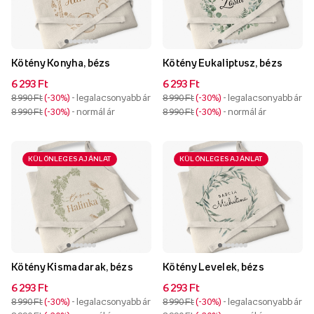
Kötény Konyha, bézs
Kötény Eukaliptusz, bézs
6 293 Ft
6 293 Ft
8 990 Ft
-30%
- legalacsonyabb ár
8 990 Ft
-30%
- legalacsonyabb ár
8 990 Ft
-30%
- normál ár
8 990 Ft
-30%
- normál ár
KÜLÖNLEGES AJÁNLAT
KÜLÖNLEGES AJÁNLAT
Kötény Kismadarak, bézs
Kötény Levelek, bézs
6 293 Ft
6 293 Ft
8 990 Ft
-30%
- legalacsonyabb ár
8 990 Ft
-30%
- legalacsonyabb ár