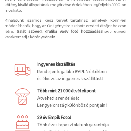
kötény kiváló állapotának megőrzése érdekében legfeljebb 30°C-on
mosható.
Kínálatunk számos kész tervet tartalmaz, amelyek könnyen
módosíthatók, hogy az Ön igényeire szabott eredeti dizájnt hozzon
létre.
Saját szöveg, grafika vagy fotó hozzáadása
hogy egyedi
karaktert adj a kötényednek!
Ingyenes kiszállítás
Rendeljen legalább 89 PLN értékben
és élvezd az ingyenes kiszállítást!
Több mint 21 000 átvételi pont
Átveheti a rendelését
Lengyelország különböző pontjain!
29 év Empik Foto!
Több éves tapasztalatunk garantálja