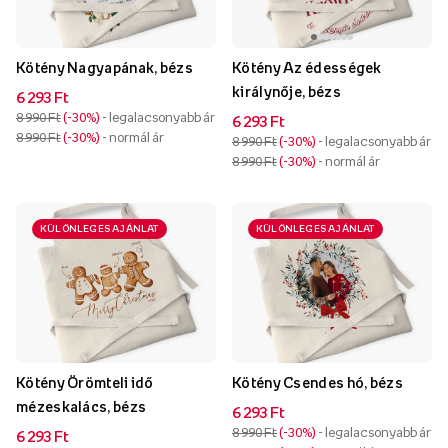
Kötény Nagyapának, bézs
Kötény Az édességek
királynője, bézs
6 293 Ft
8 990 Ft
-30%
- legalacsonyabb ár
6 293 Ft
8 990 Ft
-30%
- normál ár
8 990 Ft
-30%
- legalacsonyabb ár
8 990 Ft
-30%
- normál ár
KÜLÖNLEGES AJÁNLAT
KÜLÖNLEGES AJÁNLAT
Kötény Örömteli idő
Kötény Csendes hó, bézs
mézeskalács, bézs
6 293 Ft
8 990 Ft
-30%
- legalacsonyabb ár
6 293 Ft