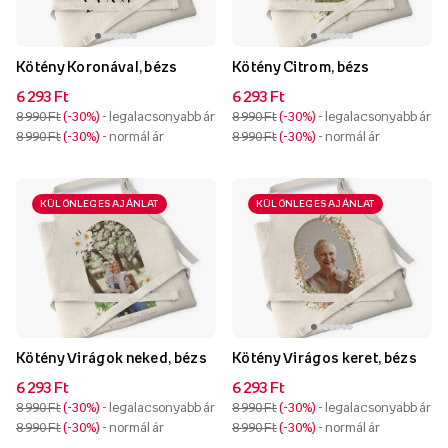
Kötény Koronával, bézs
Kötény Citrom, bézs
6 293 Ft
6 293 Ft
8 990 Ft
-30%
- legalacsonyabb ár
8 990 Ft
-30%
- legalacsonyabb ár
8 990 Ft
-30%
- normál ár
8 990 Ft
-30%
- normál ár
KÜLÖNLEGES AJÁNLAT
KÜLÖNLEGES AJÁNLAT
Kötény Virágok neked, bézs
Kötény Virágos keret, bézs
6 293 Ft
6 293 Ft
8 990 Ft
-30%
- legalacsonyabb ár
8 990 Ft
-30%
- legalacsonyabb ár
8 990 Ft
-30%
- normál ár
8 990 Ft
-30%
- normál ár