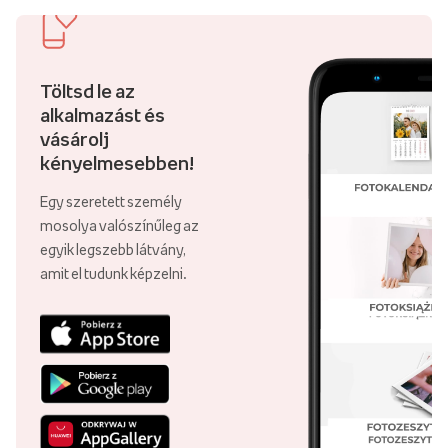
Töltsd le az
alkalmazást és
vásárolj
kényelmesebben!
Egy szeretett személy
mosolya valószínűleg az
egyik legszebb látvány,
amit el tudunk képzelni.