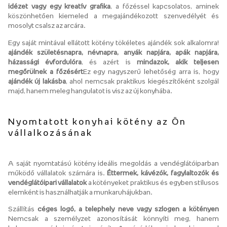
idézet vagy egy kreatív grafika
, a főzéssel kapcsolatos, aminek
köszönhetően kiemeled a megajándékozott szenvedélyét és
mosolyt csalsz az arcára.
Egy saját mintával ellátott kötény tökéletes ajándék sok alkalomra!
ajándék születésnapra, névnapra, anyák napjára, apák napjára,
házassági évfordulóra
, és azért is
mindazok, akik teljesen
megőrülnek a főzésért
Ez egy nagyszerű lehetőség arra is, hogy
ajándék új lakásba
, ahol nemcsak praktikus kiegészítőként szolgál
majd, hanem meleg hangulatot is visz az új konyhába.
Nyomtatott konyhai kötény az Ön
vállalkozásának
A saját nyomtatású kötény ideális megoldás a vendéglátóiparban
működő vállalatok számára is.
Éttermek, kávézók, fagylaltozók és
vendéglátóipari vállalatok
a kötényeket praktikus és egyben stílusos
elemként is használhatják a munkaruhájukban.
Szállítás
céges logó, a telephely neve vagy szlogen a kötényen
Nemcsak a személyzet azonosítását könnyíti meg, hanem