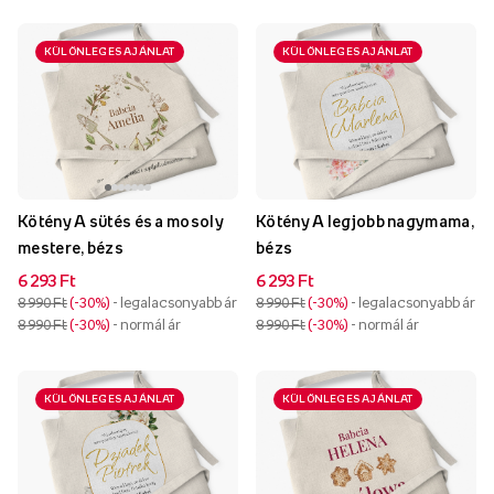
KÜLÖNLEGES AJÁNLAT
KÜLÖNLEGES AJÁNLAT
Kötény A sütés és a mosoly
Kötény A legjobb nagymama,
mestere, bézs
bézs
6 293 Ft
6 293 Ft
8 990 Ft
-30%
- legalacsonyabb ár
8 990 Ft
-30%
- legalacsonyabb ár
8 990 Ft
-30%
- normál ár
8 990 Ft
-30%
- normál ár
KÜLÖNLEGES AJÁNLAT
KÜLÖNLEGES AJÁNLAT