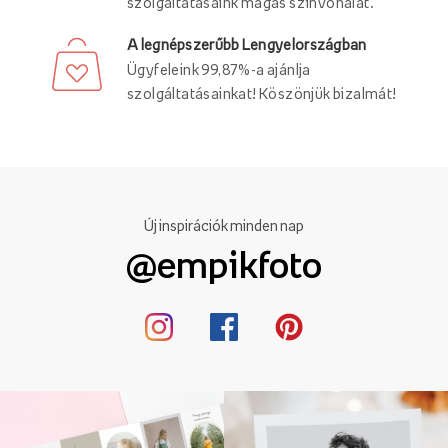
szolgáltatásaink magas színvonalát.
A legnépszerűbb Lengyelországban
Ügyfeleink 99,87%-a ajánlja
szolgáltatásainkat! Köszönjük bizalmát!
Új inspirációk minden nap
@empikfoto