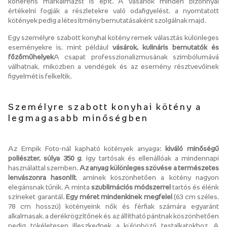
koherens márkaimázst is épít. A vásárlók minden bizonnyal
értékelni fogják a részletekre való odafigyelést, a nyomtatott
kötények pedig a létesítmény bemutatásaként szolgálnak majd.
Egy személyre szabott konyhai kötény remek választás különleges
eseményekre is, mint például
vásárok, kulináris bemutatók és
főzőműhelyek
A csapat professzionalizmusának szimbólumává
válhatnak, miközben a vendégek és az esemény résztvevőinek
figyelmét is felkeltik.
Személyre szabott konyhai kötény a
legmagasabb minőségben
Az Empik Foto-nál kapható kötények anyaga:
kiváló minőségű
poliészter, súlya 350 g
, így tartósak és ellenállóak a mindennapi
használattal szemben.
Az anyag különleges szövése a természetes
lenvászonra hasonlít
, aminek köszönhetően a kötény nagyon
elegánsnak tűnik. A minta
szublimációs módszerrel
tartós és élénk
színeket garantál.
Egy méret mindenkinek megfelel
(63 cm széles,
78 cm hosszú) kötényeink nők és férfiak számára egyaránt
alkalmasak, a derékrögzítőnek és az állítható pántnak köszönhetően
pedig tökéletesen illeszkednek a különböző testalkatokhoz. A