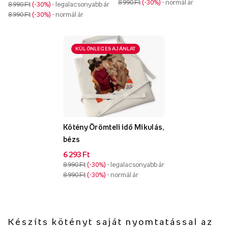
8 990 Ft
-30%
- normál ár
8 990 Ft
-30%
- legalacsonyabb ár
8 990 Ft
-30%
- normál ár
KÜLÖNLEGES AJÁNLAT
Kötény Örömteli idő Mikulás,
bézs
6 293 Ft
8 990 Ft
-30%
- legalacsonyabb ár
8 990 Ft
-30%
- normál ár
Készíts kötényt saját nyomtatással az