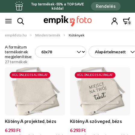
Top termékek -55% a TOPSAVE
Rendelés
kóddal
0
empikfoto.hu
Minden termék
Kötények
A formátum
termékeinek
megjelenítése:
27
termékek
KÜLÖNLEGES AJÁNLAT
KÜLÖNLEGES AJÁNLAT
Kötény A projekted, bézs
Kötény A szöveged, bézs
6 293 Ft
6 293 Ft