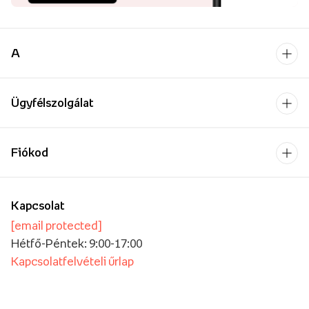
A
Ügyfélszolgálat
Fiókod
Kapcsolat
[email protected]
Hétfő-Péntek: 9:00-17:00
Kapcsolatfelvételi űrlap
Vállalkozásoknak/Nagykereskedelemnek
Oktatási intézmények számára