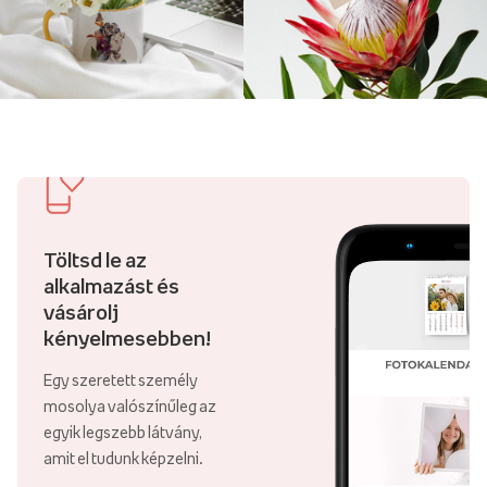
Töltsd le az
alkalmazást és
vásárolj
kényelmesebben!
Egy szeretett személy
mosolya valószínűleg az
egyik legszebb látvány,
amit el tudunk képzelni.