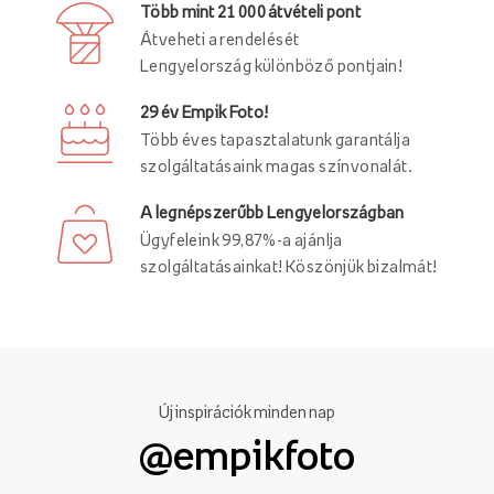
Több mint 21 000 átvételi pont
Átveheti a rendelését
Lengyelország különböző pontjain!
29 év Empik Foto!
Több éves tapasztalatunk garantálja
szolgáltatásaink magas színvonalát.
A legnépszerűbb Lengyelországban
Ügyfeleink 99,87%-a ajánlja
szolgáltatásainkat! Köszönjük bizalmát!
Új inspirációk minden nap
@empikfoto