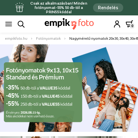
Csak az alkalmazásban! Minden
Rendelés
fotónyomat -55% 50 db-tól a
PRIN55 kóddal
0
empikfoto.hu
Fotónyomatok
Nagyméretű nyomatok 20x30, 30x40, 30x4