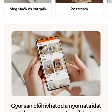
Meghívók és kártyák
Poszterek
Gyorsan előhívhatod a nyomataidat