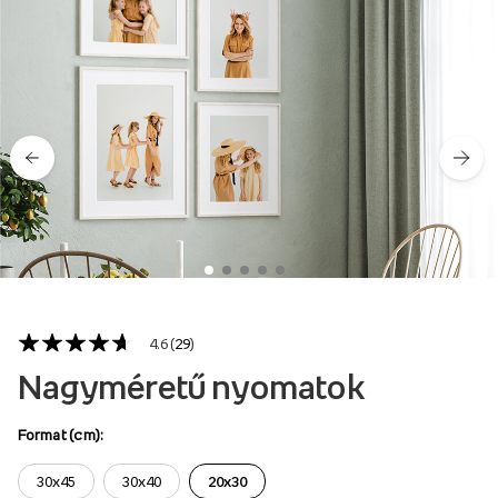
4.6 (
29
)
Nagyméretű nyomatok
Format (cm):
30x45
30x40
20x30