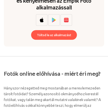
és kényelmesen az Empik Foto
alkalmazással!
Töltsd le az alkalmazást
Fotók online előhívása - miért éri meg?
Hányszor nézegetted meg mostanában a merevlemezeden
tárolt fotóidat? Személyazonosító okmányodhoz kerestél
fotókat, vagy talán meg akartál mutatni valakinek valamit? A
fotóelőhívás sokkal könnyebbé teszi, hogy elmerülj az