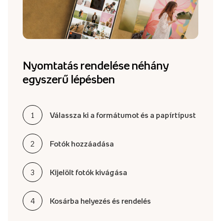
Nyomtatás rendelése néhány
egyszerű lépésben
Válassza ki a formátumot és a papírtípust
1
2
Fotók hozzáadása
3
Kijelölt fotók kivágása
4
Kosárba helyezés és rendelés