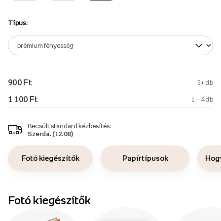
Típus:
900 Ft
5+ db
1 100 Ft
1 – 4 db
Becsült standard kézbesítés:
Szerda. (12.08)
Fotó kiegészítők
Papírtípusok
Hogy
Fotó kiegészítők