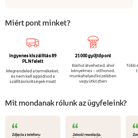
Miért pont minket?
Ingyenes kiszállítás 89
21 000 gyűjtőpont
PLN felett
Bárhol átveheted, ahol
Több e
kényelmes – otthonod,
Megrendeled a termékeket,
munkahelyed közelében
és nem kell aggódnod a
vagy útközben
szállítási költségek miatt
Mit mondanak rólunk az ügyfeleink?