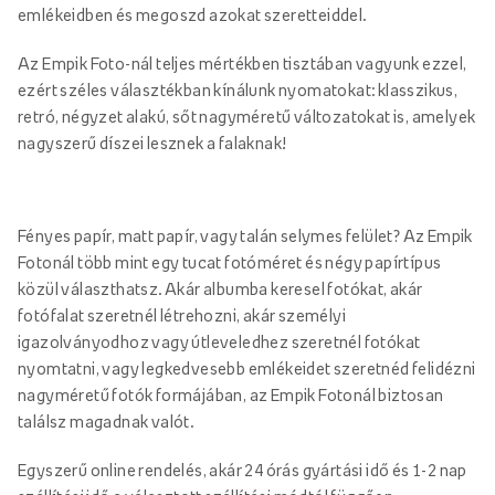
emlékeidben és megoszd azokat szeretteiddel.
Az Empik Foto-nál teljes mértékben tisztában vagyunk ezzel,
ezért széles választékban kínálunk nyomatokat: klasszikus,
retró, négyzet alakú, sőt nagyméretű változatokat is, amelyek
nagyszerű díszei lesznek a falaknak!
Fényes papír, matt papír, vagy talán selymes felület? Az Empik
Fotonál több mint egy tucat fotóméret és négy papírtípus
közül választhatsz. Akár albumba keresel fotókat, akár
fotófalat szeretnél létrehozni, akár személyi
igazolványodhoz vagy útleveledhez szeretnél fotókat
nyomtatni, vagy legkedvesebb emlékeidet szeretnéd felidézni
nagyméretű fotók formájában, az Empik Fotonál biztosan
találsz magadnak valót.
Egyszerű online rendelés, akár 24 órás gyártási idő és 1-2 nap