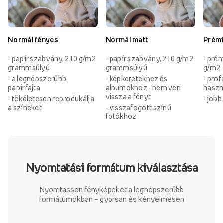
Normál fényes
Normál matt
Prémi
- papír szabvány, 210 g/m2
- papír szabvány, 210 g/m2
- prém
grammsúlyú
grammsúlyú
g/m2
- a legnépszerűbb
- képkeretekhez és
- prof
papírfajta
albumokhoz - nem veri
haszn
vissza a fényt
- tökéletesen reprodukálja
- job
a színeket
- visszafogott színű
fotókhoz
Nyomtatási formátum kiválasztása
Nyomtasson fényképeket a legnépszerűbb
formátumokban – gyorsan és kényelmesen