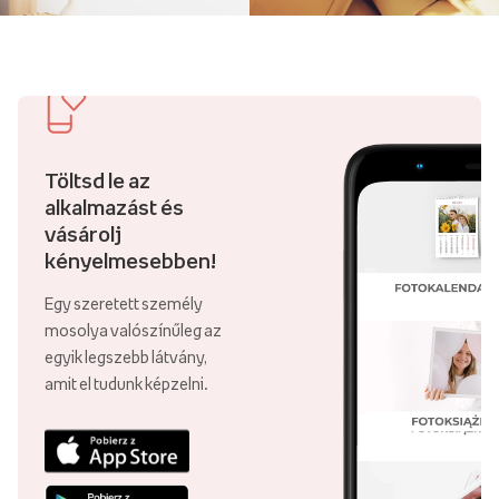
Töltsd le az
alkalmazást és
vásárolj
kényelmesebben!
Egy szeretett személy
mosolya valószínűleg az
egyik legszebb látvány,
amit el tudunk képzelni.