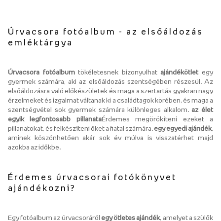
Úrvacsora fotóalbum - az elsőáldozás
emléktárgya
Úrvacsora fotóalbum
tökéletesnek bizonyulhat
ajándékötlet
egy
gyermek számára, aki az elsőáldozás szentségében részesül. Az
elsőáldozásra való előkészületek és maga a szertartás gyakran nagy
érzelmeket és izgalmat váltanak ki a családtagok körében, és maga a
szentségvétel sok gyermek számára különleges alkalom.
az élet
egyik legfontosabb pillanata
Érdemes megörökíteni ezeket a
pillanatokat, és felkészíteni őket a fiatal számára.
egy egyedi ajándék
,
aminek köszönhetően akár sok év múlva is visszatérhet majd
azokba az időkbe.
Érdemes úrvacsorai fotókönyvet
ajándékozni?
Egy fotóalbum az úrvacsoráról
egy ötletes ajándék
, amelyet a szülők