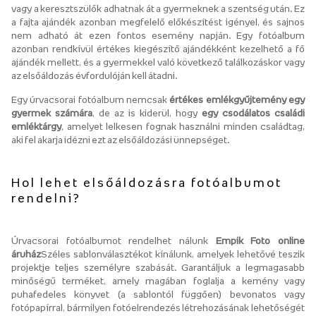
vagy a keresztszülők adhatnak át a gyermeknek a szentség után. Ez
a fajta ajándék azonban megfelelő előkészítést igényel, és sajnos
nem adható át ezen fontos esemény napján. Egy fotóalbum
azonban rendkívül értékes kiegészítő ajándékként kezelhető a fő
ajándék mellett, és a gyermekkel való következő találkozáskor vagy
az elsőáldozás évfordulóján kell átadni.
Egy úrvacsorai fotóalbum nemcsak
értékes emlékgyűjtemény egy
gyermek számára
, de az is kiderül, hogy
egy csodálatos családi
emléktárgy
, amelyet lelkesen fognak használni minden családtag,
aki fel akarja idézni ezt az elsőáldozási ünnepséget.
Hol lehet elsőáldozásra fotóalbumot
rendelni?
Úrvacsorai fotóalbumot rendelhet nálunk
Empik Foto online
áruház
Széles sablonválasztékot kínálunk, amelyek lehetővé teszik
projektje teljes személyre szabását. Garantáljuk a legmagasabb
minőségű terméket, amely magában foglalja a kemény vagy
puhafedeles könyvet (a sablontól függően) bevonatos vagy
fotópapírral, bármilyen fotóelrendezés létrehozásának lehetőségét