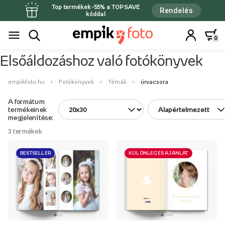
Top termékek -55% a TOPSAVE
Rendelés
kóddal
0
Elsőáldozáshoz való fotókönyvek
empikfoto.hu
Fotókönyvek
Témák
úrvacsora
A formátum
termékeinek
megjelenítése:
3
termékek
BESTSELLER
KÜLÖNLEGES AJÁNLAT