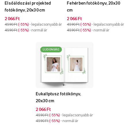
Elsőáldozási projekted
Fehérben fotókönyv, 20x30
fotókönyv, 20x30 cm
cm
2 066 Ft
2 066 Ft
4 590 Ft
-55%
- legalacsonyabb ár
4 590 Ft
-55%
- legalacsonyabb ár
4 590 Ft
-55%
- normál ár
4 590 Ft
-55%
- normál ár
ÚJDONSÁG
Eukaliptusz fotókönyv,
20x30 cm
2 066 Ft
4 590 Ft
-55%
- legalacsonyabb ár
4 590 Ft
-55%
- normál ár