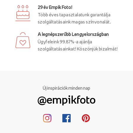
29 év Empik Foto!
Több éves tapasztalatunk garantálja
szolgáltatásaink magas színvonalát.
A legnépszerűbb Lengyelországban
Ügyfeleink 99,87%-a ajánlja
szolgáltatásainkat! Köszönjük bizalmát!
Új inspirációk minden nap
@empikfoto