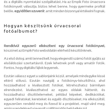
és a digitális nyomtatási szolgáltatást. Ha az Empik Foto úrvacsora
fotókönyvét választja, biztos lehet benne, hogy gyermeke profitál
belőle.
egy időtlen szuvenír
, amit minden bizonnyal értékelni fognak.
Hogyan készítsünk úrvacsorai
fotóalbumot?
Rendkívül egyszerű elkészíteni egy úrvacsorai fotókönyvet,
köszönet az Empik Foto weboldalán elérhető készítőnknek.
Az első dolog, amit tenned kell, hogy elegendő számú fotót gyűjts az
elsőáldozási szertartásról. Ezek lehetnek profi vagy amatőr fotók.
Fontos, hogy digitális fájlok legyenek.
Ezután válassz egyet a sablonjaink közül, amelyek mindegyike kissé
eltérő stílusú. Ezután navigálj a fotókönyv-készítőhöz, ahol
hozzáadhatod a kiválasztott fotókat, létrehozhatsz bármilyen
elrendezést, kiválaszthatod az egyes oldalak hátterét, és
hozzáadhatsz díszítőelemeket, például képeket, dedikációkat,
egyedi feliratokat, kereteket és egyéb díszítéseket. Ha elkészültél,
egyszerűen rendeld meg és fizesd ki a projektet, majd várd meg,
amíg a rendelésed a javasolt szállítási időn belül elkészül.