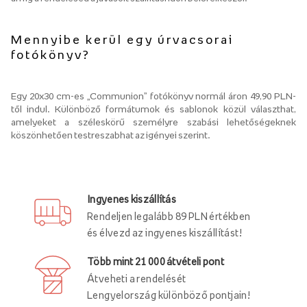
Mennyibe kerül egy úrvacsorai
fotókönyv?
Egy 20x30 cm-es „Communion” fotókönyv normál áron 49,90 PLN-
től indul. Különböző formátumok és sablonok közül választhat,
amelyeket a széleskörű személyre szabási lehetőségeknek
köszönhetően testreszabhat az igényei szerint.
Ingyenes kiszállítás
Rendeljen legalább 89 PLN értékben
és élvezd az ingyenes kiszállítást!
Több mint 21 000 átvételi pont
Átveheti a rendelését
Lengyelország különböző pontjain!