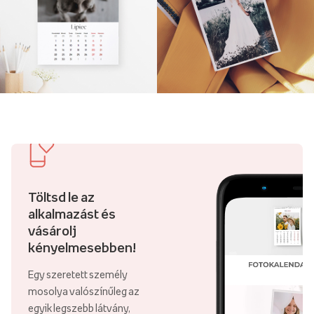
Töltsd le az
alkalmazást és
vásárolj
kényelmesebben!
Egy szeretett személy
mosolya valószínűleg az
egyik legszebb látvány,