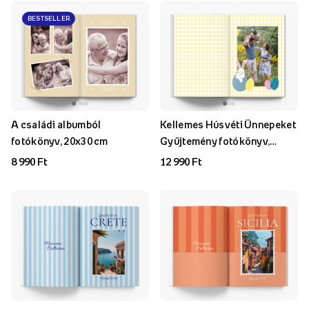
BESTSELLER
A családi albumból
Kellemes Húsvéti Ünnepeket
fotókönyv, 20x30 cm
Gyűjtemény fotókönyv,
20x30 cm
8 990 Ft
12 990 Ft