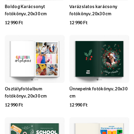
Boldog Karácsonyt
Varázslatos karácsony
fotókönyv, 20x30 cm
fotókönyv, 20x30 cm
12 990 Ft
12 990 Ft
Osztályfotóalbum
Ünnepeink fotókönyv, 20x30
fotókönyv, 20x30 cm
cm
12 990 Ft
12 990 Ft