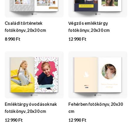
Családi történetek
Végzős emléktárgy
fotókönyv, 20x30 cm
fotókönyv, 20x30 cm
8 990 Ft
12 990 Ft
Emléktárgy óvodásoknak
Fehérben fotókönyv, 20x30
fotókönyv, 20x30 cm
cm
12 990 Ft
12 990 Ft