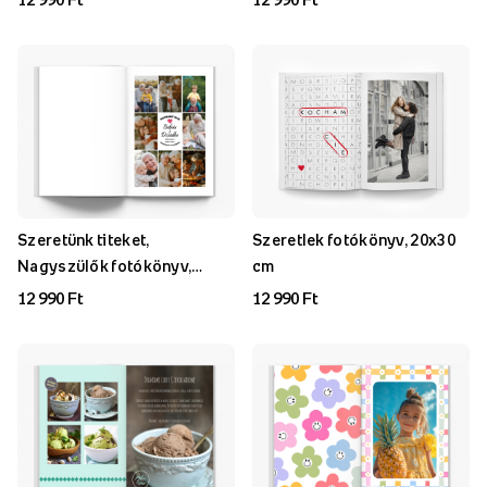
Szeretünk titeket,
Szeretlek fotókönyv, 20x30
Nagyszülők fotókönyv,
cm
20x30 cm
12 990 Ft
12 990 Ft