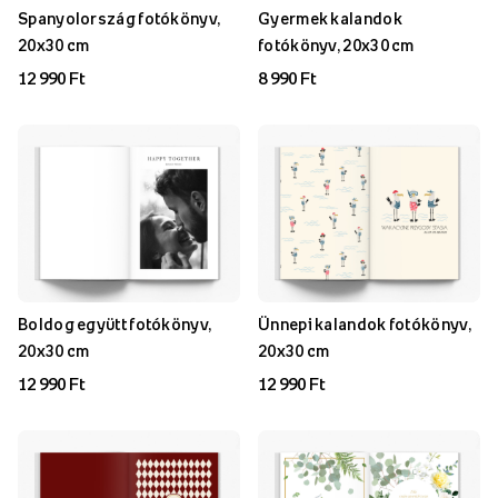
Spanyolország fotókönyv,
Gyermek kalandok
20x30 cm
fotókönyv, 20x30 cm
12 990 Ft
8 990 Ft
Boldog együtt fotókönyv,
Ünnepi kalandok fotókönyv,
20x30 cm
20x30 cm
12 990 Ft
12 990 Ft