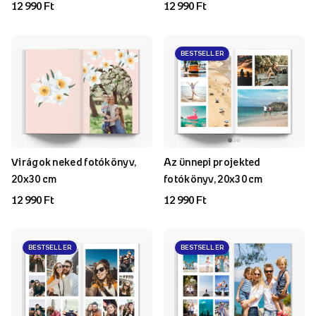
12 990 Ft
12 990 Ft
BESTSELLER
Virágok neked fotókönyv,
Az ünnepi projekted
20x30 cm
fotókönyv, 20x30 cm
12 990 Ft
12 990 Ft
BESTSELLER
BESTSELLER