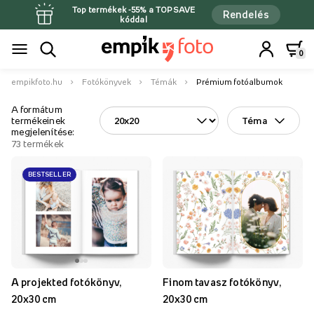
Top termékek -55% a TOPSAVE
Rendelés
kóddal
0
empikfoto.hu
Fotókönyvek
Témák
Prémium fotóalbumok
A formátum
termékeinek
Téma
megjelenítése:
73
termékek
BESTSELLER
A projekted fotókönyv,
Finom tavasz fotókönyv,
20x30 cm
20x30 cm