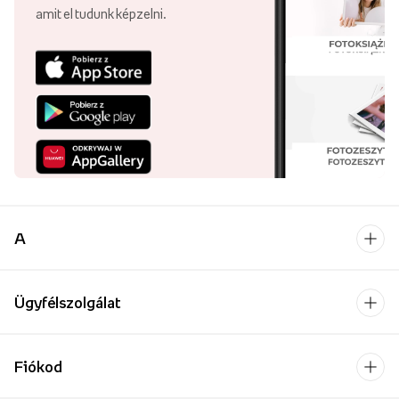
amit el tudunk képzelni.
A
Ügyfélszolgálat
Fiókod