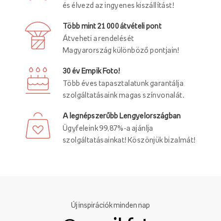
és élvezd az ingyenes kiszállítást!
Több mint 21 000 átvételi pont
Átveheti a rendelését
Magyarország különböző pontjain!
30 év Empik Foto!
Több éves tapasztalatunk garantálja
szolgáltatásaink magas színvonalát.
A legnépszerűbb Lengyelországban
Ügyfeleink 99,87%-a ajánlja
szolgáltatásainkat! Köszönjük bizalmát!
Új inspirációk minden nap