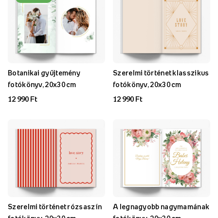
Botanikai gyűjtemény
Szerelmi történet klasszikus
fotókönyv, 20x30 cm
fotókönyv, 20x30 cm
12 990 Ft
12 990 Ft
Szerelmi történet rózsaszín
A legnagyobb nagymamának