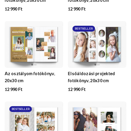
fotókönyv, 20x30 cm
fotókönyv, 20x30 cm
12 990 Ft
12 990 Ft
BESTSELLER
Az osztályom fotókönyv,
Elsőáldozási projekted
20x30 cm
fotókönyv, 20x30 cm
12 990 Ft
12 990 Ft
BESTSELLER