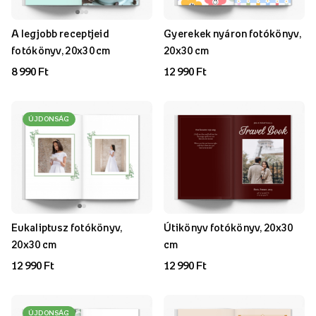
A legjobb receptjeid
Gyerekek nyáron fotókönyv,
fotókönyv, 20x30 cm
20x30 cm
8 990 Ft
12 990 Ft
ÚJDONSÁG
Eukaliptusz fotókönyv,
Útikönyv fotókönyv, 20x30
20x30 cm
cm
12 990 Ft
12 990 Ft
ÚJDONSÁG