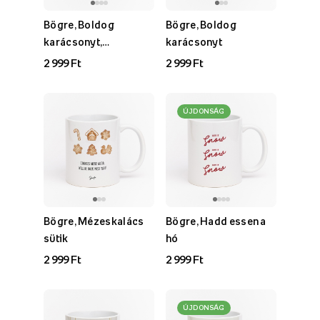
Bögre, Boldog
Bögre, Boldog
karácsonyt,
karácsonyt
tipográfiai
2 999 Ft
2 999 Ft
ÚJDONSÁG
Bögre, Mézeskalács
Bögre, Hadd essen a
sütik
hó
2 999 Ft
2 999 Ft
ÚJDONSÁG