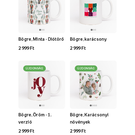
Bögre, Minta - Diótörő
Bögre, karácsony
2 999 Ft
2 999 Ft
ÚJDONSÁG
ÚJDONSÁG
Bögre, Öröm - 1.
Bögre, Karácsonyi
verzió
növények
2 999 Ft
2 999 Ft