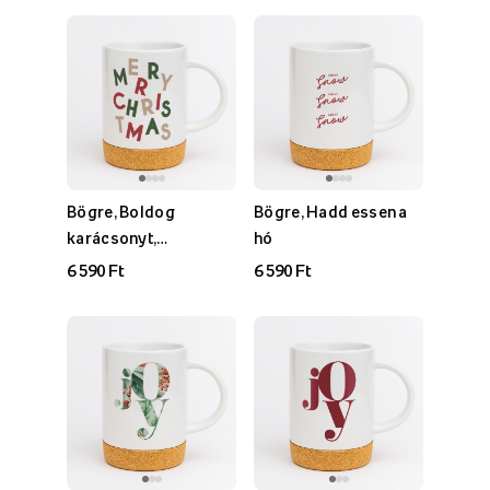
Bögre, Boldog
Bögre, Hadd essen a
karácsonyt,
hó
tipográfiai
6 590 Ft
6 590 Ft