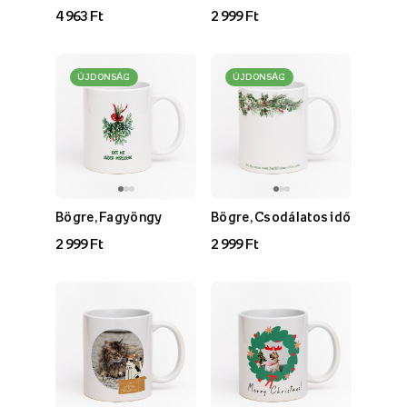
4 963 Ft
2 999 Ft
ÚJDONSÁG
ÚJDONSÁG
Bögre, Fagyöngy
Bögre, Csodálatos idő
2 999 Ft
2 999 Ft