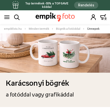
Top termékek -55% a TOPSAVE
Rendelés
kóddal
0
empikfoto.hu
Minden termék
Bögrék a fotóiddal
Ünnepek
Karácsonyi bögrék
a fotóddal vagy grafikáddal