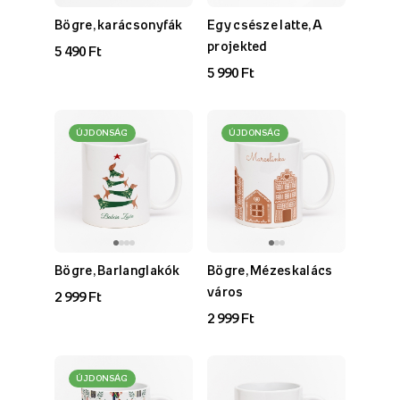
Bögre, karácsonyfák
Egy csésze latte, A
projekted
5 490 Ft
5 990 Ft
ÚJDONSÁG
ÚJDONSÁG
Bögre, Barlanglakók
Bögre, Mézeskalács
város
2 999 Ft
2 999 Ft
ÚJDONSÁG