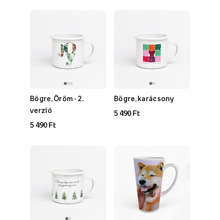
Bögre, Öröm - 2.
Bögre, karácsony
verzió
5 490 Ft
5 490 Ft