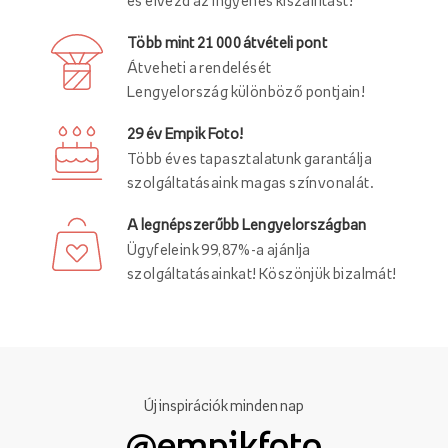
és élvezd az ingyenes kiszállítást!
Több mint 21 000 átvételi pont
Átveheti a rendelését
Lengyelország különböző pontjain!
29 év Empik Foto!
Több éves tapasztalatunk garantálja
szolgáltatásaink magas színvonalát.
A legnépszerűbb Lengyelországban
Ügyfeleink 99,87%-a ajánlja
szolgáltatásainkat! Köszönjük bizalmát!
Új inspirációk minden nap
@empikfoto