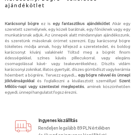
ajándékötlet
Karácsonyi bögre
ez is
egy fantasztikus ajándékötlet
Akár egy
szeretett személynek, egy közeli barátnak, egy főnöknek vagy egy
munkatársnak adjuk. Az ünnepek alatt mindannyian ajándékozunk,
és szeretünk másoknak örömet szerezni. Egy karácsonyi bögre
tökéletes módja annak, hogy kifejezd a szeretetedet, és boldog
karácsonyt kívánj valakinek! Töltsd meg a bögrét finom
édességekkel, színes kávés pillecukorral, vagy elegáns
csomagolással kávé- vagy teakeverékekhez. Díszíts vidám
karácsonyi zoknikat, illatos gyertyát, díszes gömbdíszt vagy kerámia
hóembert a bögrére. Tervezz egyedi...
egy bögre névvel és ünnepi
jókívánságokkal
és foglalkozni a kiválasztott személlyel
Szent
Miklós-napi vagy szentestei meglepetés
, aminek köszönhetően
egyedi, ünnepi hangulatot fogsz érezni.
Ingyenes kiszállítás
Rendeljen legalább 89 PLN értékben