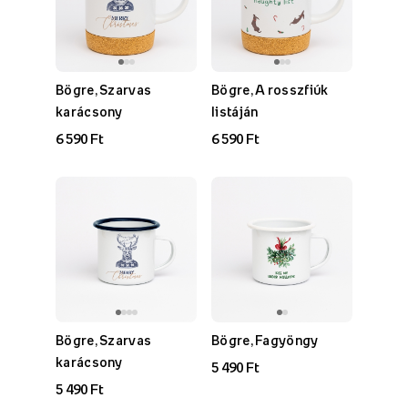
Bögre, Szarvas
Bögre, A rosszfiúk
karácsony
listáján
6 590 Ft
6 590 Ft
Bögre, Szarvas
Bögre, Fagyöngy
karácsony
5 490 Ft
5 490 Ft