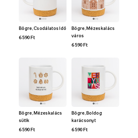
Bögre, Csodálatos idő
Bögre, Mézeskalács
város
6 590 Ft
6 590 Ft
Bögre, Mézeskalács
Bögre, Boldog
sütik
karácsonyt
6 590 Ft
6 590 Ft