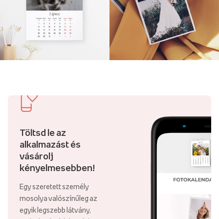
Töltsd le az
alkalmazást és
vásárolj
kényelmesebben!
Egy szeretett személy
mosolya valószínűleg az
egyik legszebb látvány,