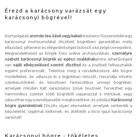
Érezd a karácsony varázsát egy
karácsonyi bögrével!
Kortyolgatás
aromás tea, kávé vagy kakaó
Kedvenc fűszereiddel egy
karácsonyi motívumokkal díszített bögrében garantáltan mély
ellazulást, pihenést és elégedettséget biztosít a közelgő ünnepekre.
Megrendelheted az Empik Foto online áruházunkban.
személyre
szabott karácsonyi bögrék az egész családnak
amire lehetőséged
van
saját elképzelésed szerint díszítsd
és a jövőbeli felhasználók
egyéni preferenciáit. Tekintse meg a rendelkezésre álló bögre
modelleket, és válassza ki a legjobban tetszőt. Használja intuitív
szerkesztőnket, és készítsen fantasztikus ünnepi bögréket,
amelyek minden italt varázslatos ízűvé tesznek! Tervezhet egy
harmonikus szettet több bögréből ugyanazzal a mintával, vagy
választhat egy személyesebb megközelítést, és például
Karácsonyi
bögre gyerekeknek
Díszíts olyan elemekkel, amelyek serkentik a
képzeletet, izgalmat keltenek, és átéltetik a kicsi igazi karácsonyi
varázsát!
Karácsonyi bögre - tökéletes