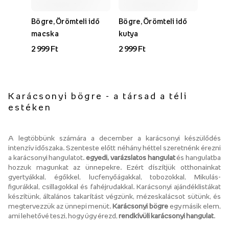
Bögre, Örömteli idő
Bögre, Örömteli idő
macska
kutya
2 999 Ft
2 999 Ft
Karácsonyi bögre - a társad a téli
estéken
A legtöbbünk számára a december a karácsonyi készülődés
intenzív időszaka. Szenteste előtt néhány héttel szeretnénk érezni
a karácsonyi hangulatot.
egyedi, varázslatos hangulat
és hangulatba
hozzuk magunkat az ünnepekre. Ezért díszítjük otthonainkat
gyertyákkal, égőkkel, lucfenyőágakkal, tobozokkal, Mikulás-
figurákkal, csillagokkal és fahéjrudakkal. Karácsonyi ajándéklistákat
készítünk, általános takarítást végzünk, mézeskalácsot sütünk, és
megtervezzük az ünnepi menüt.
Karácsonyi bögre
egy másik elem,
ami lehetővé teszi, hogy úgy érezd,
rendkívüli karácsonyi hangulat
.