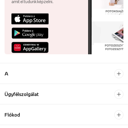
amit el tudunk képzelni.
A
Ügyfélszolgálat
Fiókod