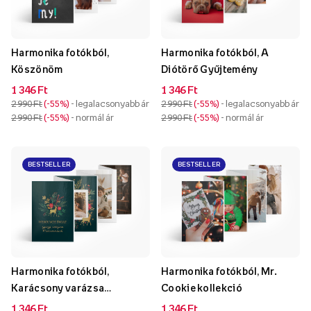
Harmonika fotókból,
Harmonika fotókból, A
Köszönöm
Diótörő Gyűjtemény
1 346 Ft
1 346 Ft
2 990 Ft
-55%
- legalacsonyabb ár
2 990 Ft
-55%
- legalacsonyabb ár
2 990 Ft
-55%
- normál ár
2 990 Ft
-55%
- normál ár
BESTSELLER
BESTSELLER
Harmonika fotókból,
Harmonika fotókból, Mr.
Karácsony varázsa
Cookie kollekció
kollekció
1 346 Ft
1 346 Ft