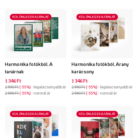
KÜLÖNLEGES AJÁNLAT
KÜLÖNLEGES AJÁNLAT
Harmonika fotókból, A
Harmonika fotókból, Arany
tanárnak
karácsony
1 346 Ft
1 346 Ft
2 990 Ft
-55%
- legalacsonyabb ár
2 990 Ft
-55%
- legalacsonyabb ár
2 990 Ft
-55%
- normál ár
2 990 Ft
-55%
- normál ár
KÜLÖNLEGES AJÁNLAT
KÜLÖNLEGES AJÁNLAT