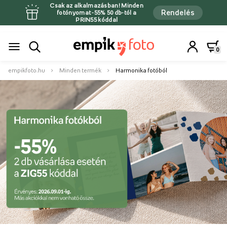
Csak az alkalmazásban! Minden
Rendelés
fotónyomat -55% 50 db-tól a
PRIN55 kóddal
0
empikfoto.hu
Minden termék
Harmonika fotóból