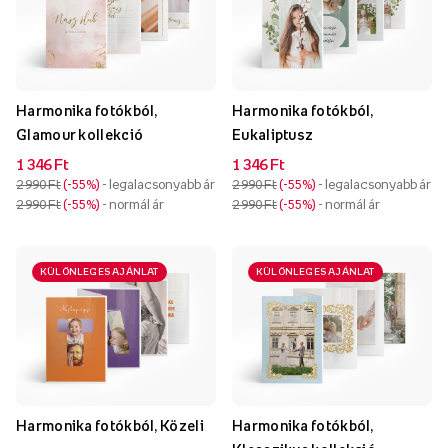
Harmonika fotókból,
Harmonika fotókból,
Glamour kollekció
Eukaliptusz
1 346 Ft
1 346 Ft
2 990 Ft
-55%
- legalacsonyabb ár
2 990 Ft
-55%
- legalacsonyabb ár
2 990 Ft
-55%
- normál ár
2 990 Ft
-55%
- normál ár
KÜLÖNLEGES AJÁNLAT
KÜLÖNLEGES AJÁNLAT
Harmonika fotókból, Közeli
Harmonika fotókból,