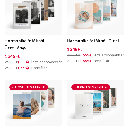
Harmonika fotókból,
Harmonika fotókból, Oldal
Üreskönyv
1 346 Ft
2 990 Ft
-55%
- legalacsonyabb ár
1 346 Ft
2 990 Ft
-55%
- normál ár
2 990 Ft
-55%
- legalacsonyabb ár
2 990 Ft
-55%
- normál ár
KÜLÖNLEGES AJÁNLAT
KÜLÖNLEGES AJÁNLAT