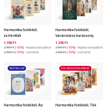
Harmonika fotókból,
Harmonika fotókból,
zsírkréták
Varázslatos karácsony
1 346 Ft
1 346 Ft
2 990 Ft
-55%
- legalacsonyabb ár
2 990 Ft
-55%
- legalacsonyabb ár
2 990 Ft
-55%
- normál ár
2 990 Ft
-55%
- normál ár
BESTSELLER
KÜLÖNLEGES AJÁNLAT
Harmonika fotókból, Az
Harmonika fotókból, Tök