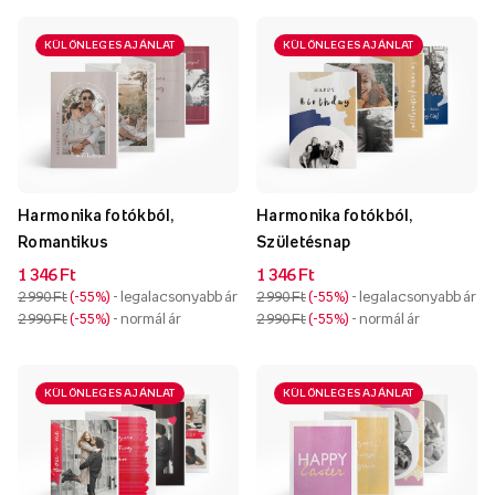
KÜLÖNLEGES AJÁNLAT
KÜLÖNLEGES AJÁNLAT
Harmonika fotókból,
Harmonika fotókból,
Romantikus
Születésnap
1 346 Ft
1 346 Ft
2 990 Ft
-55%
- legalacsonyabb ár
2 990 Ft
-55%
- legalacsonyabb ár
2 990 Ft
-55%
- normál ár
2 990 Ft
-55%
- normál ár
KÜLÖNLEGES AJÁNLAT
KÜLÖNLEGES AJÁNLAT