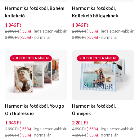
Harmonika fotókból, Bohém
Harmonika fotókból,
kollekció
Kollekció hölgyeknek
1 346 Ft
1 346 Ft
2 990 Ft
-55%
- legalacsonyabb ár
2 990 Ft
-55%
- legalacsonyabb ár
2 990 Ft
-55%
- normál ár
2 990 Ft
-55%
- normál ár
KÜLÖNLEGES AJÁNLAT
KÜLÖNLEGES AJÁNLAT
Harmonika fotókból, You go
Harmonika fotókból,
Girl kollekció
Ünnepek
1 346 Ft
2 201 Ft
2 990 Ft
-55%
- legalacsonyabb ár
4 890 Ft
-55%
- legalacsonyabb ár
2 990 Ft
-55%
- normál ár
4 890 Ft
-55%
- normál ár