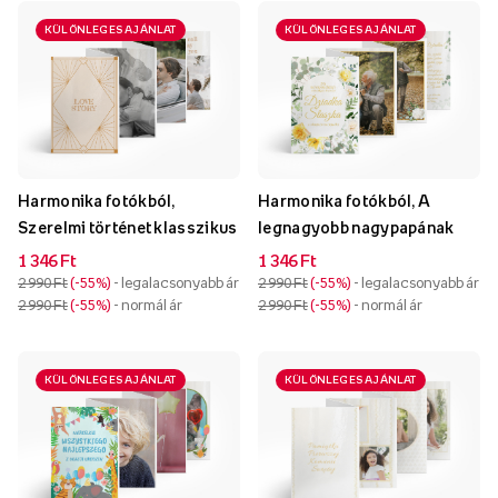
KÜLÖNLEGES AJÁNLAT
KÜLÖNLEGES AJÁNLAT
Harmonika fotókból,
Harmonika fotókból, A
Szerelmi történet klasszikus
legnagyobb nagypapának
1 346 Ft
1 346 Ft
2 990 Ft
-55%
- legalacsonyabb ár
2 990 Ft
-55%
- legalacsonyabb ár
2 990 Ft
-55%
- normál ár
2 990 Ft
-55%
- normál ár
KÜLÖNLEGES AJÁNLAT
KÜLÖNLEGES AJÁNLAT