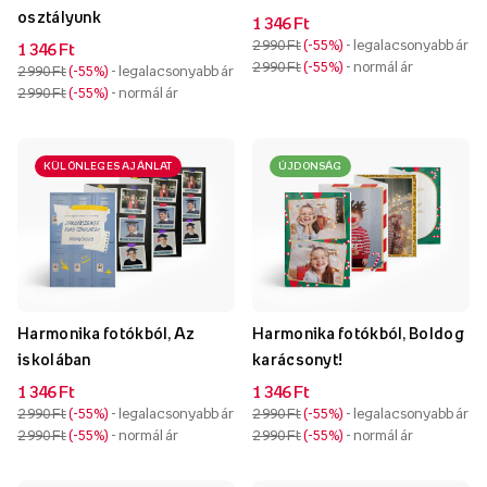
osztályunk
1 346 Ft
2 990 Ft
-55%
- legalacsonyabb ár
1 346 Ft
2 990 Ft
-55%
- normál ár
2 990 Ft
-55%
- legalacsonyabb ár
2 990 Ft
-55%
- normál ár
KÜLÖNLEGES AJÁNLAT
ÚJDONSÁG
Harmonika fotókból, Az
Harmonika fotókból, Boldog
iskolában
karácsonyt!
1 346 Ft
1 346 Ft
2 990 Ft
-55%
- legalacsonyabb ár
2 990 Ft
-55%
- legalacsonyabb ár
2 990 Ft
-55%
- normál ár
2 990 Ft
-55%
- normál ár