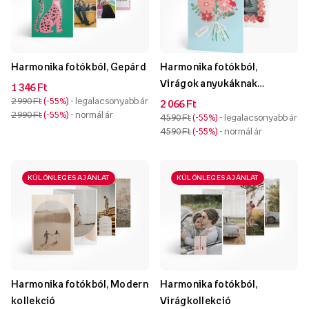
Harmonika fotókból, Gepárd
Harmonika fotókból,
Virágok anyukáknak
1 346 Ft
gyűjtemény
2 990 Ft
-55%
- legalacsonyabb ár
2 066 Ft
2 990 Ft
-55%
- normál ár
4 590 Ft
-55%
- legalacsonyabb ár
4 590 Ft
-55%
- normál ár
KÜLÖNLEGES AJÁNLAT
KÜLÖNLEGES AJÁNLAT
Harmonika fotókból, Modern
Harmonika fotókból,
kollekció
Virágkollekció