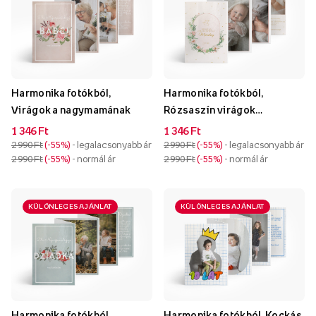
Harmonika fotókból,
Harmonika fotókból,
Virágok a nagymamának
Rózsaszín virágok
kollekciója
1 346 Ft
1 346 Ft
2 990 Ft
-55%
- legalacsonyabb ár
2 990 Ft
-55%
- legalacsonyabb ár
2 990 Ft
-55%
- normál ár
2 990 Ft
-55%
- normál ár
KÜLÖNLEGES AJÁNLAT
KÜLÖNLEGES AJÁNLAT
Harmonika fotókból,
Harmonika fotókból, Kockás