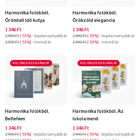
Harmonika fotókból,
Harmonika fotókból,
Örömteli idő kutya
Örökzöld elegancia
1 346 Ft
1 346 Ft
2 990 Ft
-55%
- legalacsonyabb ár
2 990 Ft
-55%
- legalacsonyabb ár
2 990 Ft
-55%
- normál ár
2 990 Ft
-55%
- normál ár
KÜLÖNLEGES AJÁNLAT
KÜLÖNLEGES AJÁNLAT
Harmonika fotókból,
Harmonika fotókból, Az
Betlehem
iskola menő
1 346 Ft
1 346 Ft
2 990 Ft
-55%
- legalacsonyabb ár
2 990 Ft
-55%
- legalacsonyabb ár