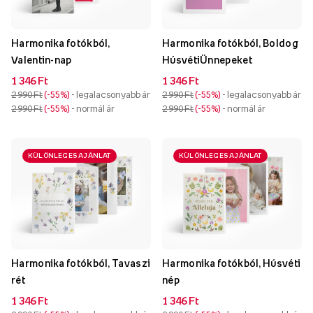
Harmonika fotókból,
Harmonika fotókból, Boldog
Valentin-nap
HúsvétiÜnnepeket
1 346 Ft
1 346 Ft
2 990 Ft
-55%
- legalacsonyabb ár
2 990 Ft
-55%
- legalacsonyabb ár
2 990 Ft
-55%
- normál ár
2 990 Ft
-55%
- normál ár
KÜLÖNLEGES AJÁNLAT
KÜLÖNLEGES AJÁNLAT
Harmonika fotókból, Tavaszi
Harmonika fotókból, Húsvéti
rét
nép
1 346 Ft
1 346 Ft