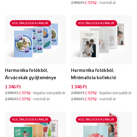
2 990 Ft
-55%
- normál ár
KÜLÖNLEGES AJÁNLAT
KÜLÖNLEGES AJÁNLAT
Harmonika fotókból,
Harmonika fotókból,
Árvácskák gyűjteménye
Minimalista kollekció
1 346 Ft
1 346 Ft
2 990 Ft
-55%
- legalacsonyabb ár
2 990 Ft
-55%
- legalacsonyabb ár
2 990 Ft
-55%
- normál ár
2 990 Ft
-55%
- normál ár
KÜLÖNLEGES AJÁNLAT
KÜLÖNLEGES AJÁNLAT