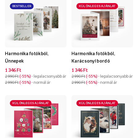
BESTSELLER
KÜLÖNLEGES AJÁNLAT
Harmonika fotókból,
Harmonika fotókból,
Ünnepek
Karácsonyi bordó
1 346 Ft
1 346 Ft
2 990 Ft
-55%
- legalacsonyabb ár
2 990 Ft
-55%
- legalacsonyabb ár
2 990 Ft
-55%
- normál ár
2 990 Ft
-55%
- normál ár
KÜLÖNLEGES AJÁNLAT
KÜLÖNLEGES AJÁNLAT