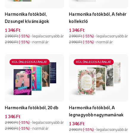
Harmonika fotókból,
Harmonika fotókból, A fehér
Dzsungel kívánságok
kollekció
1 346 Ft
1 346 Ft
2 990 Ft
-55%
- legalacsonyabb ár
2 990 Ft
-55%
- legalacsonyabb ár
2 990 Ft
-55%
- normál ár
2 990 Ft
-55%
- normál ár
KÜLÖNLEGES AJÁNLAT
KÜLÖNLEGES AJÁNLAT
Harmonika fotókból, 20 db
Harmonika fotókból, A
legnagyobb nagymamának
1 346 Ft
2 990 Ft
-55%
- legalacsonyabb ár
1 346 Ft
2 990 Ft
-55%
- normál ár
2 990 Ft
-55%
- legalacsonyabb ár