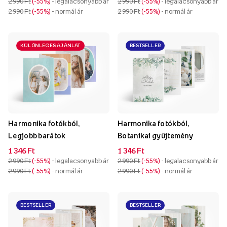
2 990 Ft
-55%
- legalacsonyabb ár
2 990 Ft
-55%
- legalacsonyabb ár
2 990 Ft
-55%
- normál ár
2 990 Ft
-55%
- normál ár
KÜLÖNLEGES AJÁNLAT
BESTSELLER
Harmonika fotókból,
Harmonika fotókból,
Legjobb barátok
Botanikai gyűjtemény
1 346 Ft
1 346 Ft
2 990 Ft
-55%
- legalacsonyabb ár
2 990 Ft
-55%
- legalacsonyabb ár
2 990 Ft
-55%
- normál ár
2 990 Ft
-55%
- normál ár
BESTSELLER
BESTSELLER