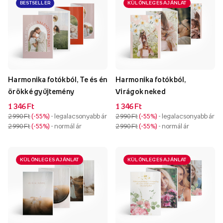
BESTSELLER
KÜLÖNLEGES AJÁNLAT
Harmonika fotókból, Te és én
Harmonika fotókból,
örökké gyűjtemény
Virágok neked
1 346 Ft
1 346 Ft
2 990 Ft
-55%
- legalacsonyabb ár
2 990 Ft
-55%
- legalacsonyabb ár
2 990 Ft
-55%
- normál ár
2 990 Ft
-55%
- normál ár
KÜLÖNLEGES AJÁNLAT
KÜLÖNLEGES AJÁNLAT