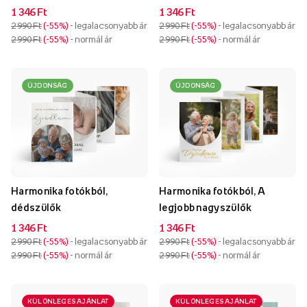
1 346 Ft
1 346 Ft
2 990 Ft
-55%
- legalacsonyabb ár
2 990 Ft
-55%
- legalacsonyabb ár
2 990 Ft
-55%
- normál ár
2 990 Ft
-55%
- normál ár
ÚJDONSÁG
ÚJDONSÁG
Harmonika fotókból,
Harmonika fotókból, A
dédszülők
legjobb nagyszülők
1 346 Ft
1 346 Ft
2 990 Ft
-55%
- legalacsonyabb ár
2 990 Ft
-55%
- legalacsonyabb ár
2 990 Ft
-55%
- normál ár
2 990 Ft
-55%
- normál ár
KÜLÖNLEGES AJÁNLAT
KÜLÖNLEGES AJÁNLAT