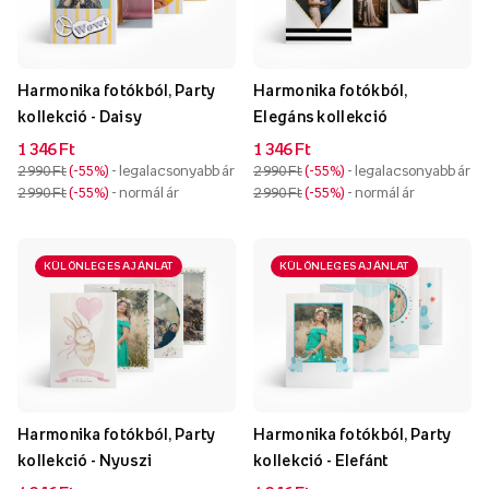
Harmonika fotókból, Party
Harmonika fotókból,
kollekció - Daisy
Elegáns kollekció
1 346 Ft
1 346 Ft
2 990 Ft
-55%
- legalacsonyabb ár
2 990 Ft
-55%
- legalacsonyabb ár
2 990 Ft
-55%
- normál ár
2 990 Ft
-55%
- normál ár
KÜLÖNLEGES AJÁNLAT
KÜLÖNLEGES AJÁNLAT
Harmonika fotókból, Party
Harmonika fotókból, Party
kollekció - Nyuszi
kollekció - Elefánt