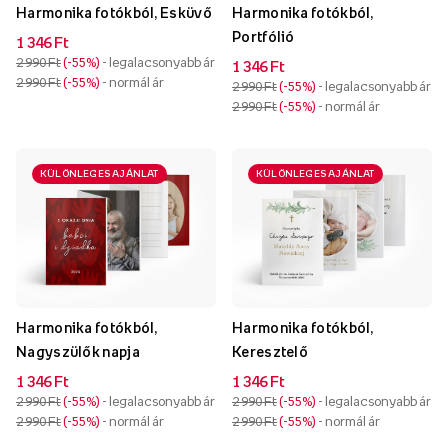
Harmonika fotókból, Esküvő
Harmonika fotókból,
Portfólió
1 346 Ft
2 990 Ft
-55%
- legalacsonyabb ár
1 346 Ft
2 990 Ft
-55%
- normál ár
2 990 Ft
-55%
- legalacsonyabb ár
2 990 Ft
-55%
- normál ár
KÜLÖNLEGES AJÁNLAT
KÜLÖNLEGES AJÁNLAT
Harmonika fotókból,
Harmonika fotókból,
Nagyszülők napja
Keresztelő
1 346 Ft
1 346 Ft
2 990 Ft
-55%
- legalacsonyabb ár
2 990 Ft
-55%
- legalacsonyabb ár
2 990 Ft
-55%
- normál ár
2 990 Ft
-55%
- normál ár