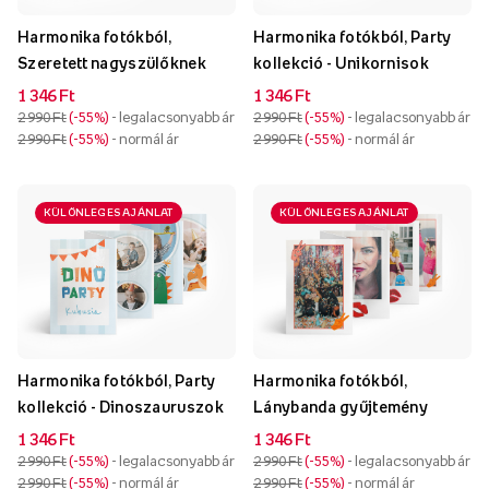
Harmonika fotókból,
Harmonika fotókból, Party
Szeretett nagyszülőknek
kollekció - Unikornisok
1 346 Ft
1 346 Ft
2 990 Ft
-55%
- legalacsonyabb ár
2 990 Ft
-55%
- legalacsonyabb ár
2 990 Ft
-55%
- normál ár
2 990 Ft
-55%
- normál ár
KÜLÖNLEGES AJÁNLAT
KÜLÖNLEGES AJÁNLAT
Harmonika fotókból, Party
Harmonika fotókból,
kollekció - Dinoszauruszok
Lánybanda gyűjtemény
1 346 Ft
1 346 Ft
2 990 Ft
-55%
- legalacsonyabb ár
2 990 Ft
-55%
- legalacsonyabb ár
2 990 Ft
-55%
- normál ár
2 990 Ft
-55%
- normál ár