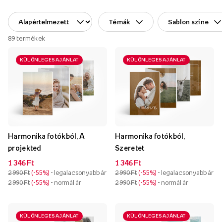
Témák
Sablon színe
89
termékek
KÜLÖNLEGES AJÁNLAT
KÜLÖNLEGES AJÁNLAT
Harmonika fotókból, A
Harmonika fotókból,
projekted
Szeretet
1 346 Ft
1 346 Ft
2 990 Ft
-55%
- legalacsonyabb ár
2 990 Ft
-55%
- legalacsonyabb ár
2 990 Ft
-55%
- normál ár
2 990 Ft
-55%
- normál ár
KÜLÖNLEGES AJÁNLAT
KÜLÖNLEGES AJÁNLAT