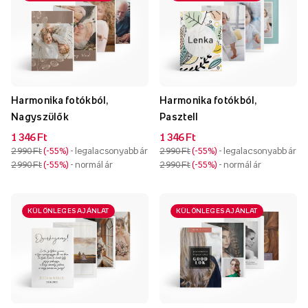
Harmonika fotókból,
Harmonika fotókból,
Nagyszülők
Pasztell
1 346 Ft
1 346 Ft
2 990 Ft
-55%
- legalacsonyabb ár
2 990 Ft
-55%
- legalacsonyabb ár
2 990 Ft
-55%
- normál ár
2 990 Ft
-55%
- normál ár
KÜLÖNLEGES AJÁNLAT
KÜLÖNLEGES AJÁNLAT