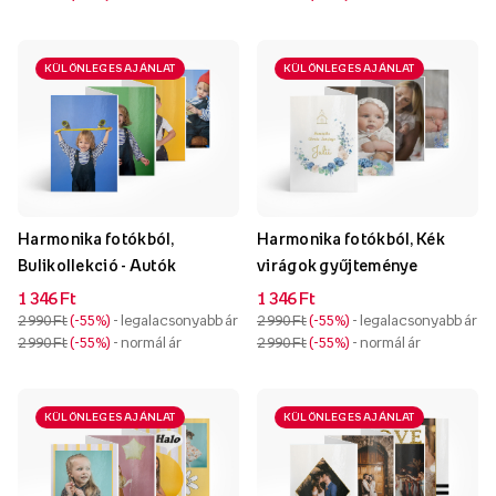
KÜLÖNLEGES AJÁNLAT
KÜLÖNLEGES AJÁNLAT
Harmonika fotókból,
Harmonika fotókból, Kék
Bulikollekció - Autók
virágok gyűjteménye
1 346 Ft
1 346 Ft
2 990 Ft
-55%
- legalacsonyabb ár
2 990 Ft
-55%
- legalacsonyabb ár
2 990 Ft
-55%
- normál ár
2 990 Ft
-55%
- normál ár
KÜLÖNLEGES AJÁNLAT
KÜLÖNLEGES AJÁNLAT