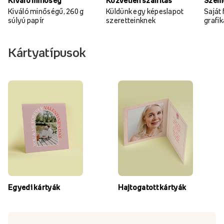
Kiváló minőség
Közvetlen szállítás
Szemé
Kiváló minőségű, 260 g
Küldünk egy képeslapot
Saját
súlyú papír
szeretteinknek
grafi
Kártyatípusok
Egyedi kártyák
Hajtogatott kártyák