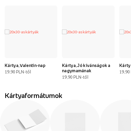
Kártya, Valentin-nap
Kártya, Jó kívánságok a
Kárty
nagymamának
19,90 PLN-től
19,90
19,90 PLN-től
Kártyaformátumok