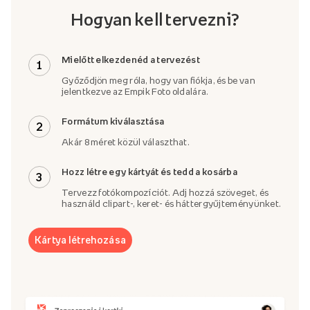
Hogyan kell tervezni?
Mielőtt elkezdenéd a tervezést
1
Győződjön meg róla, hogy van fiókja, és be van
jelentkezve az Empik Foto oldalára.
Formátum kiválasztása
2
Akár 8 méret közül választhat.
Hozz létre egy kártyát és tedd a kosárba
3
Tervezz fotókompozíciót. Adj hozzá szöveget, és
használd clipart-, keret- és háttergyűjteményünket.
Kártya létrehozása