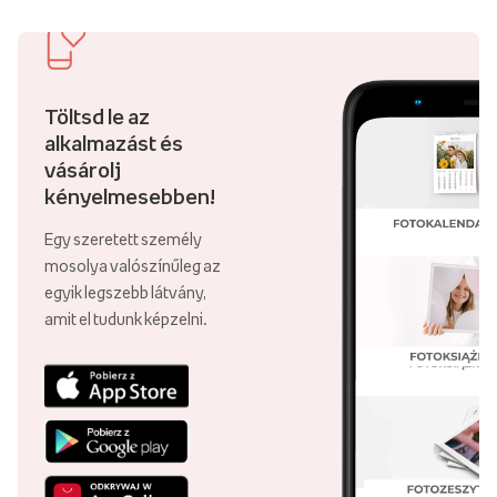
Töltsd le az
alkalmazást és
vásárolj
kényelmesebben!
Egy szeretett személy
mosolya valószínűleg az
egyik legszebb látvány,
amit el tudunk képzelni.