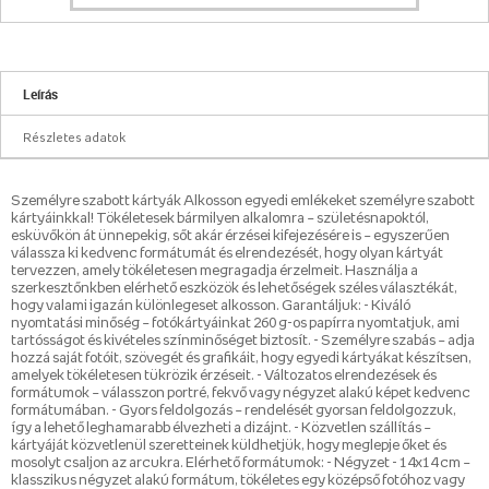
Leírás
Részletes adatok
Személyre szabott kártyák Alkosson egyedi emlékeket személyre szabott
kártyáinkkal! Tökéletesek bármilyen alkalomra – születésnapoktól,
esküvőkön át ünnepekig, sőt akár érzései kifejezésére is – egyszerűen
válassza ki kedvenc formátumát és elrendezését, hogy olyan kártyát
tervezzen, amely tökéletesen megragadja érzelmeit. Használja a
szerkesztőnkben elérhető eszközök és lehetőségek széles választékát,
hogy valami igazán különlegeset alkosson. Garantáljuk: - Kiváló
nyomtatási minőség – fotókártyáinkat 260 g-os papírra nyomtatjuk, ami
tartósságot és kivételes színminőséget biztosít. - Személyre szabás – adja
hozzá saját fotóit, szövegét és grafikáit, hogy egyedi kártyákat készítsen,
amelyek tökéletesen tükrözik érzéseit. - Változatos elrendezések és
formátumok – válasszon portré, fekvő vagy négyzet alakú képet kedvenc
formátumában. - Gyors feldolgozás – rendelését gyorsan feldolgozzuk,
így a lehető leghamarabb élvezheti a dizájnt. - Közvetlen szállítás –
kártyáját közvetlenül szeretteinek küldhetjük, hogy meglepje őket és
mosolyt csaljon az arcukra. Elérhető formátumok: - Négyzet - 14x14 cm –
klasszikus négyzet alakú formátum, tökéletes egy középső fotóhoz vagy