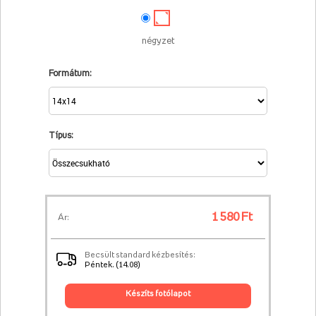
négyzet
Formátum:
Típus:
1 580 Ft
Ár:
Becsült standard kézbesítés:
Péntek. (14.08)
készíts fotólapot