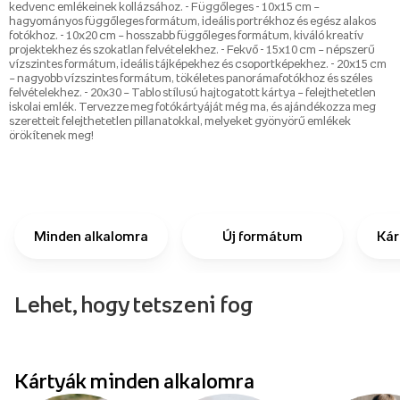
kedvenc emlékeinek kollázsához. - Függőleges - 10x15 cm –
hagyományos függőleges formátum, ideális portrékhoz és egész alakos
fotókhoz. - 10x20 cm – hosszabb függőleges formátum, kiváló kreatív
projektekhez és szokatlan felvételekhez. - Fekvő - 15x10 cm – népszerű
vízszintes formátum, ideális tájképekhez és csoportképekhez. - 20x15 cm
– nagyobb vízszintes formátum, tökéletes panorámafotókhoz és széles
felvételekhez. - 20x30 – Tablo stílusú hajtogatott kártya – felejthetetlen
iskolai emlék. Tervezze meg fotókártyáját még ma, és ajándékozza meg
szeretteit felejthetetlen pillanatokkal, melyeket gyönyörű emlékek
örökítenek meg!
Minden alkalomra
Új formátum
Kár
Lehet, hogy tetszeni fog
p
Kártyák minden alkalomra