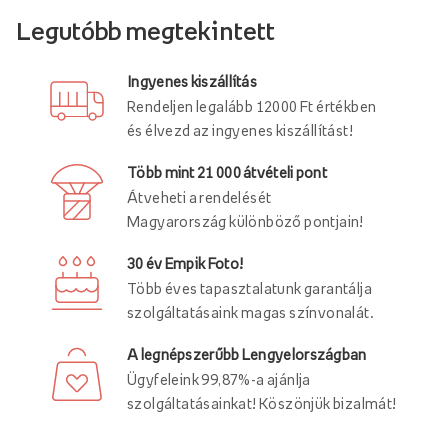
Legutóbb megtekintett
Ingyenes kiszállítás
Rendeljen legalább 12000 Ft értékben
és élvezd az ingyenes kiszállítást!
Több mint 21 000 átvételi pont
Átveheti a rendelését
Magyarország különböző pontjain!
30 év Empik Foto!
Több éves tapasztalatunk garantálja
szolgáltatásaink magas színvonalát.
A legnépszerűbb Lengyelországban
Ügyfeleink 99,87%-a ajánlja
szolgáltatásainkat! Köszönjük bizalmát!