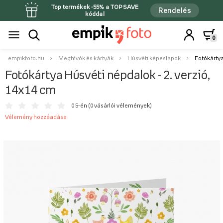
Top termékek -55% a TOPSAVE
Rendelés
kóddal
0
empikfoto.hu
Meghívók és kártyák
Húsvéti képeslapok
Fotókártya
Fotókártya Húsvéti népdalok - 2. verzió,
14x14 cm
0 5-én (
0 vásárlói vélemények
)
Vélemény hozzáadása