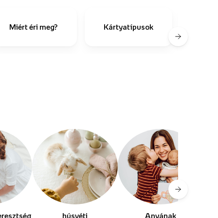
Hog
Miért éri meg?
Kártyatípusok
te
eresztség
húsvéti
Anyának