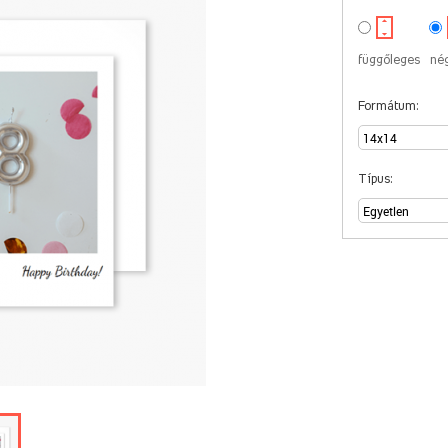
függőleges
né
Formátum:
Típus: