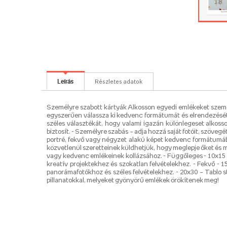
Leírás
Részletes adatok
Személyre szabott kártyák Alkosson egyedi emlékeket személy
egyszerűen válassza ki kedvenc formátumát és elrendezését,
széles választékát, hogy valami igazán különlegeset alkoss
biztosít. - Személyre szabás – adja hozzá saját fotóit, szöve
portré, fekvő vagy négyzet alakú képet kedvenc formátumában
közvetlenül szeretteinek küldhetjük, hogy meglepje őket és 
vagy kedvenc emlékeinek kollázsához. - Függőleges - 10x15 
kreatív projektekhez és szokatlan felvételekhez. - Fekvő -
panorámafotókhoz és széles felvételekhez. - 20x30 – Tablo st
pillanatokkal, melyeket gyönyörű emlékek örökítenek meg!