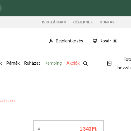
ISKOLÁKNAK
CÉGEKNEK
KONTAKT
Bejelentkezés
Kosár
0
Fot
k
Párnák
Ruházat
Kemping
Akciók
hozzá
ozzáadása
1 340 Ft
Ár: