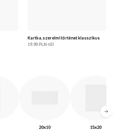
Kartka, szerelmi történet klasszikus
Kártya, Tür
19,90 PLN-től
19,90 PLN-t
20x10
15x20