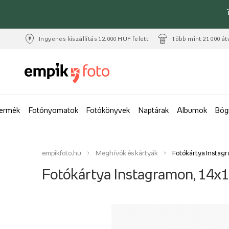
Ingyenes kiszállítás 12.000 HUF felett
Több mint 21 000 át
termék
Fotónyomatok
Fotókönyvek
Naptárak
Albumok
Bög
empikfoto.hu
Meghívók és kártyák
Fotókártya Instag
Fotókártya Instagramon, 14x