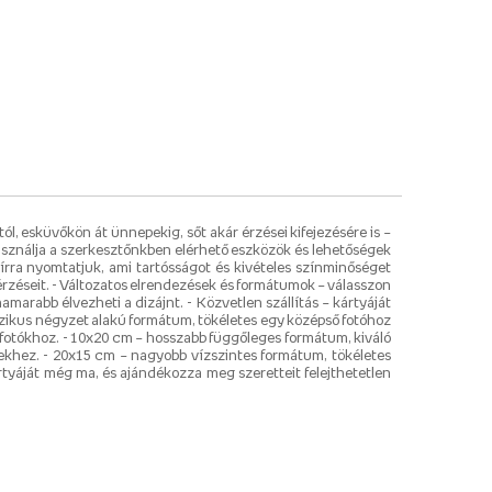
, esküvőkön át ünnepekig, sőt akár érzései kifejezésére is –
asználja a szerkesztőnkben elérhető eszközök és lehetőségek
írra nyomtatjuk, ami tartósságot és kivételes színminőséget
 érzéseit. - Változatos elrendezések és formátumok – válasszon
arabb élvezheti a dizájnt. - Közvetlen szállítás – kártyáját
szikus négyzet alakú formátum, tökéletes egy középső fotóhoz
fotókhoz. - 10x20 cm – hosszabb függőleges formátum, kiváló
pekhez. - 20x15 cm – nagyobb vízszintes formátum, tökéletes
ártyáját még ma, és ajándékozza meg szeretteit felejthetetlen