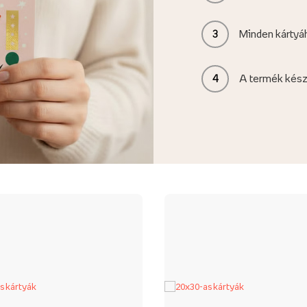
3
Minden kártyá
4
A termék kész