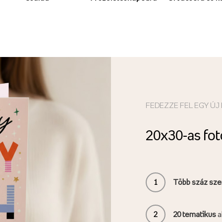
FEDEZZE FEL EGY 
20x30-as fo
1
Több száz sze
2
20
tematikus
a