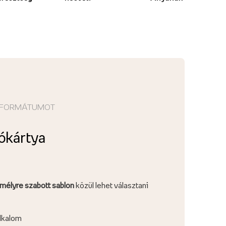
ÚJ FORMÁTUMOT
tókártya
mélyre szabott sablon
közül lehet választani
lkalom