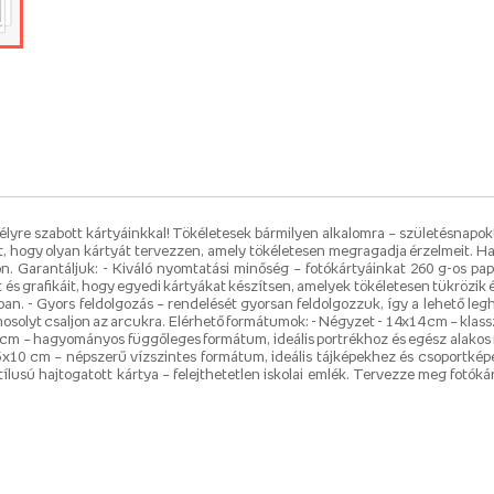
re szabott kártyáinkkal! Tökéletesek bármilyen alkalomra – születésnapoktól
 hogy olyan kártyát tervezzen, amely tökéletesen megragadja érzelmeit. H
on. Garantáljuk: - Kiváló nyomtatási minőség – fotókártyáinkat 260 g-os pap
gét és grafikáit, hogy egyedi kártyákat készítsen, amelyek tökéletesen tükrözik
. - Gyors feldolgozás – rendelését gyorsan feldolgozzuk, így a lehető legham
mosolyt csaljon az arcukra. Elérhető formátumok: - Négyzet - 14x14 cm – klas
cm – hagyományos függőleges formátum, ideális portrékhoz és egész alakos 
 15x10 cm – népszerű vízszintes formátum, ideális tájképekhez és csoportké
ílusú hajtogatott kártya – felejthetetlen iskolai emlék. Tervezze meg fotók