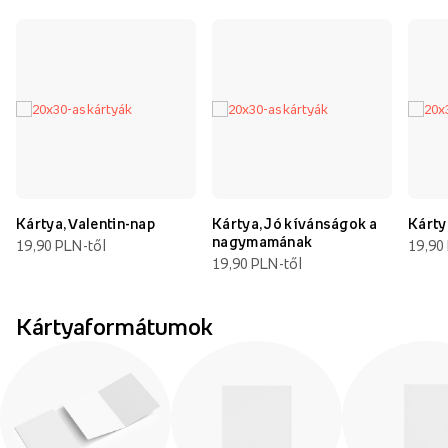
Kártya, Valentin-nap
Kártya, Jó kívánságok a
Kárty
nagymamának
19,90 PLN-től
19,90
19,90 PLN-től
Kártyaformátumok