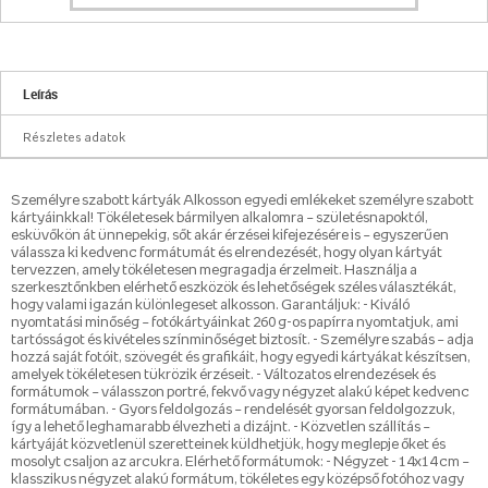
Leírás
Részletes adatok
Személyre szabott kártyák Alkosson egyedi emlékeket személyre szabott
kártyáinkkal! Tökéletesek bármilyen alkalomra – születésnapoktól,
esküvőkön át ünnepekig, sőt akár érzései kifejezésére is – egyszerűen
válassza ki kedvenc formátumát és elrendezését, hogy olyan kártyát
tervezzen, amely tökéletesen megragadja érzelmeit. Használja a
szerkesztőnkben elérhető eszközök és lehetőségek széles választékát,
hogy valami igazán különlegeset alkosson. Garantáljuk: - Kiváló
nyomtatási minőség – fotókártyáinkat 260 g-os papírra nyomtatjuk, ami
tartósságot és kivételes színminőséget biztosít. - Személyre szabás – adja
hozzá saját fotóit, szövegét és grafikáit, hogy egyedi kártyákat készítsen,
amelyek tökéletesen tükrözik érzéseit. - Változatos elrendezések és
formátumok – válasszon portré, fekvő vagy négyzet alakú képet kedvenc
formátumában. - Gyors feldolgozás – rendelését gyorsan feldolgozzuk,
így a lehető leghamarabb élvezheti a dizájnt. - Közvetlen szállítás –
kártyáját közvetlenül szeretteinek küldhetjük, hogy meglepje őket és
mosolyt csaljon az arcukra. Elérhető formátumok: - Négyzet - 14x14 cm –
klasszikus négyzet alakú formátum, tökéletes egy középső fotóhoz vagy