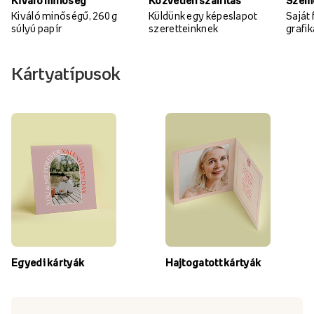
Kiváló minőség
Közvetlen szállítás
Szemé
Kiváló minőségű, 260 g
Küldünk egy képeslapot
Saját
súlyú papír
szeretteinknek
grafi
Kártyatípusok
Egyedi kártyák
Hajtogatott kártyák