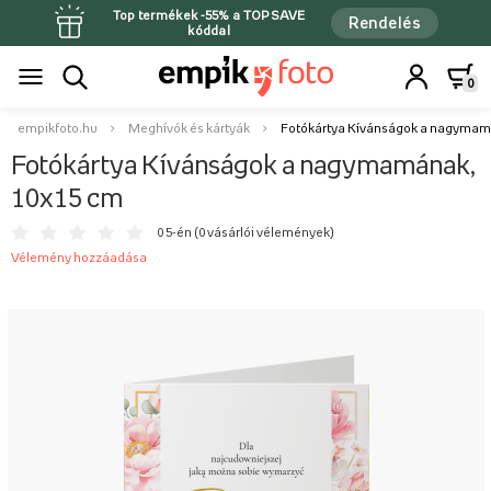
Top termékek -55% a TOPSAVE
Rendelés
kóddal
0
empikfoto.hu
Meghívók és kártyák
Fotókártya Kívánságok a nagymam
Fotókártya Kívánságok a nagymamának,
10x15 cm
0 5-én (
0 vásárlói vélemények
)
Vélemény hozzáadása