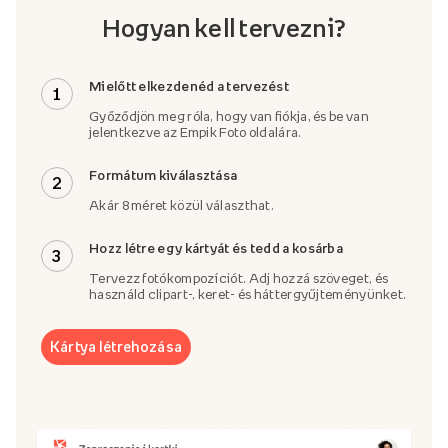
Hogyan kell tervezni?
Mielőtt elkezdenéd a tervezést
1
Győződjön meg róla, hogy van fiókja, és be van
jelentkezve az Empik Foto oldalára.
Formátum kiválasztása
2
Akár 8 méret közül választhat.
Hozz létre egy kártyát és tedd a kosárba
3
Tervezz fotókompozíciót. Adj hozzá szöveget, és
használd clipart-, keret- és háttergyűjteményünket.
Kártya létrehozása