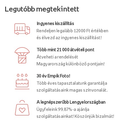
Legutóbb megtekintett
Ingyenes kiszállítás
Rendeljen legalább 12000 Ft értékben
és élvezd az ingyenes kiszállítást!
Több mint 21 000 átvételi pont
Átveheti a rendelését
Magyarország különböző pontjain!
30 év Empik Foto!
Több éves tapasztalatunk garantálja
szolgáltatásaink magas színvonalát.
A legnépszerűbb Lengyelországban
Ügyfeleink 99,87%-a ajánlja
szolgáltatásainkat! Köszönjük bizalmát!