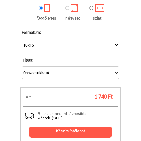
függőleges
négyzet
szint
Formátum:
Típus:
1 740 Ft
Ár:
Becsült standard kézbesítés:
Péntek. (14.08)
készíts fotólapot