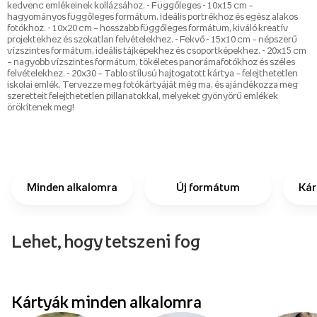
kedvenc emlékeinek kollázsához. - Függőleges - 10x15 cm –
hagyományos függőleges formátum, ideális portrékhoz és egész alakos
fotókhoz. - 10x20 cm – hosszabb függőleges formátum, kiváló kreatív
projektekhez és szokatlan felvételekhez. - Fekvő - 15x10 cm – népszerű
vízszintes formátum, ideális tájképekhez és csoportképekhez. - 20x15 cm
– nagyobb vízszintes formátum, tökéletes panorámafotókhoz és széles
felvételekhez. - 20x30 – Tablo stílusú hajtogatott kártya – felejthetetlen
iskolai emlék. Tervezze meg fotókártyáját még ma, és ajándékozza meg
szeretteit felejthetetlen pillanatokkal, melyeket gyönyörű emlékek
örökítenek meg!
Minden alkalomra
Új formátum
Kár
Lehet, hogy tetszeni fog
p
Kártyák minden alkalomra