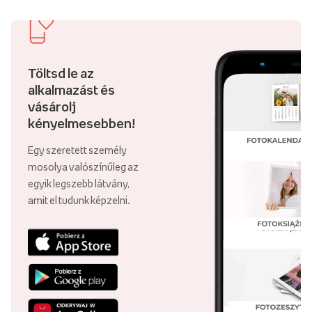
Töltsd le az
alkalmazást és
vásárolj
kényelmesebben!
Egy szeretett személy
mosolya valószínűleg az
egyik legszebb látvány,
amit el tudunk képzelni.