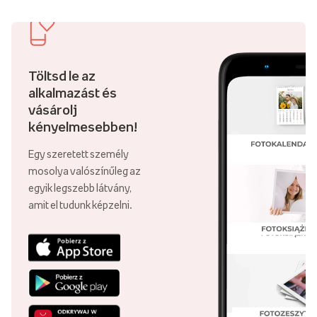
Töltsd le az
alkalmazást és
vásárolj
kényelmesebben!
Egy szeretett személy
mosolya valószínűleg az
egyik legszebb látvány,
amit el tudunk képzelni.