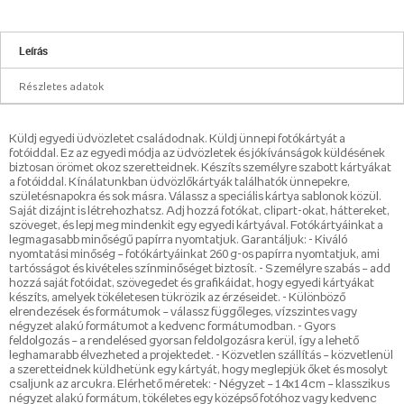
Leírás
Részletes adatok
Küldj egyedi üdvözletet családodnak. Küldj ünnepi fotókártyát a
fotóiddal. Ez az egyedi módja az üdvözletek és jókívánságok küldésének
biztosan örömet okoz szeretteidnek. Készíts személyre szabott kártyákat
a fotóiddal. Kínálatunkban üdvözlőkártyák találhatók ünnepekre,
születésnapokra és sok másra. Válassz a speciális kártya sablonok közül.
Saját dizájnt is létrehozhatsz. Adj hozzá fotókat, clipart-okat, háttereket,
szöveget, és lepj meg mindenkit egy egyedi kártyával. Fotókártyáinkat a
legmagasabb minőségű papírra nyomtatjuk. Garantáljuk: - Kiváló
nyomtatási minőség – fotókártyáinkat 260 g-os papírra nyomtatjuk, ami
tartósságot és kivételes színminőséget biztosít. - Személyre szabás – add
hozzá saját fotóidat, szövegedet és grafikáidat, hogy egyedi kártyákat
készíts, amelyek tökéletesen tükrözik az érzéseidet. - Különböző
elrendezések és formátumok – válassz függőleges, vízszintes vagy
négyzet alakú formátumot a kedvenc formátumodban. - Gyors
feldolgozás – a rendelésed gyorsan feldolgozásra kerül, így a lehető
leghamarabb élvezheted a projektedet. - Közvetlen szállítás – közvetlenül
a szeretteidnek küldhetünk egy kártyát, hogy meglepjük őket és mosolyt
csaljunk az arcukra. Elérhető méretek: - Négyzet – 14x14 cm – klasszikus
négyzet alakú formátum, tökéletes egy középső fotóhoz vagy kedvenc