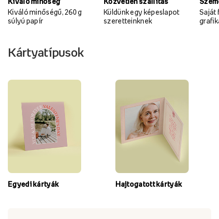
Kiváló minőség
Közvetlen szállítás
Szemé
Kiváló minőségű, 260 g
Küldünk egy képeslapot
Saját
súlyú papír
szeretteinknek
grafi
Kártyatípusok
Egyedi kártyák
Hajtogatott kártyák