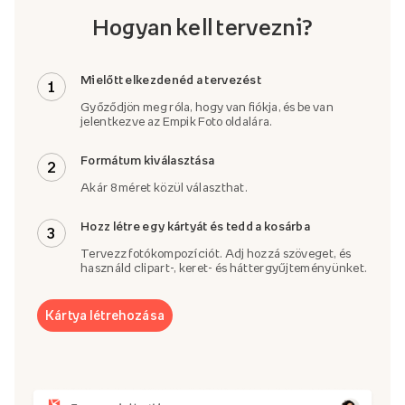
Hogyan kell tervezni?
Mielőtt elkezdenéd a tervezést
1
Győződjön meg róla, hogy van fiókja, és be van
jelentkezve az Empik Foto oldalára.
Formátum kiválasztása
2
Akár 8 méret közül választhat.
Hozz létre egy kártyát és tedd a kosárba
3
Tervezz fotókompozíciót. Adj hozzá szöveget, és
használd clipart-, keret- és háttergyűjteményünket.
Kártya létrehozása