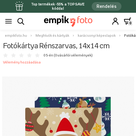
Top termékek -55% a TOPSAVE
Rendelés
kóddal
0
empikfoto.hu
Meghívók és kártyák
karácsonyi képeslapok
Fotóká
Fotókártya Rénszarvas, 14x14 cm
0 5-én (
0 vásárlói vélemények
)
Vélemény hozzáadása