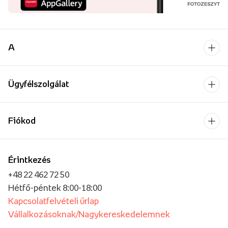
A
Ügyfélszolgálat
Fiókod
Érintkezés
+48 22 462 72 50
Hétfő-péntek 8:00-18:00
Kapcsolatfelvételi űrlap
Vállalkozásoknak/Nagykereskedelemnek