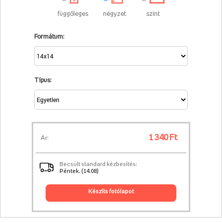
függőleges
négyzet
szint
Formátum:
Típus:
1 340 Ft
Ár:
Becsült standard kézbesítés:
Péntek. (14.08)
készíts fotólapot