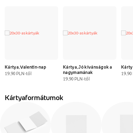
Kártya, Valentin-nap
Kártya, Jó kívánságok a
Kárty
nagymamának
19,90 PLN-től
19,90
19,90 PLN-től
Kártyaformátumok