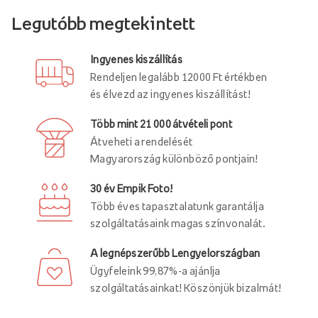
Legutóbb megtekintett
Ingyenes kiszállítás
Rendeljen legalább 12000 Ft értékben
és élvezd az ingyenes kiszállítást!
Több mint 21 000 átvételi pont
Átveheti a rendelését
Magyarország különböző pontjain!
30 év Empik Foto!
Több éves tapasztalatunk garantálja
szolgáltatásaink magas színvonalát.
A legnépszerűbb Lengyelországban
Ügyfeleink 99,87%-a ajánlja
szolgáltatásainkat! Köszönjük bizalmát!