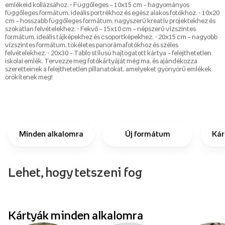
emlékeid kollázsához. - Függőleges – 10x15 cm – hagyományos
függőleges formátum, ideális portrékhoz és egész alakos fotókhoz. - 10x20
cm – hosszabb függőleges formátum, nagyszerű kreatív projektekhez és
szokatlan felvételekhez. - Fekvő – 15x10 cm – népszerű vízszintes
formátum, ideális tájképekhez és csoportképekhez. - 20x15 cm – nagyobb
vízszintes formátum, tökéletes panorámafotókhoz és széles
felvételekhez. - 20x30 – Tablo stílusú hajtogatott kártya – felejthetetlen
iskolai emlék. Tervezze meg fotókártyáját még ma, és ajándékozza
szeretteinek a felejthetetlen pillanatokat, amelyeket gyönyörű emlékek
örökítenek meg!
Minden alkalomra
Új formátum
Kár
Lehet, hogy tetszeni fog
p
Kártyák minden alkalomra