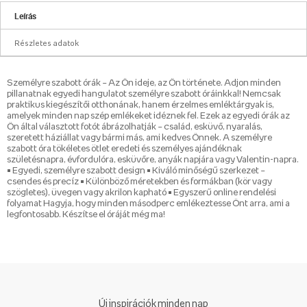
Leírás
Részletes adatok
Személyre szabott órák – Az Ön ideje, az Ön története. Adjon minden
pillanatnak egyedi hangulatot személyre szabott óráinkkal! Nemcsak
praktikus kiegészítői otthonának, hanem érzelmes emléktárgyak is,
amelyek minden nap szép emlékeket idéznek fel. Ezek az egyedi órák az
Ön által választott fotót ábrázolhatják – család, esküvő, nyaralás,
szeretett háziállat vagy bármi más, ami kedves Önnek. A személyre
szabott óra tökéletes ötlet eredeti és személyes ajándéknak
születésnapra, évfordulóra, esküvőre, anyák napjára vagy Valentin-napra.
• Egyedi, személyre szabott design • Kiváló minőségű szerkezet –
csendes és precíz • Különböző méretekben és formákban (kör vagy
szögletes), üvegen vagy akrilon kapható • Egyszerű online rendelési
folyamat Hagyja, hogy minden másodperc emlékeztesse Önt arra, ami a
legfontosabb. Készítse el óráját még ma!
Új inspirációk minden nap