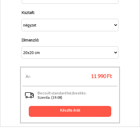
Kształt:
Dimenzió:
11 990 Ft
Ár:
Becsült standard kézbesítés:
Szerda. (19.08)
készíts órát