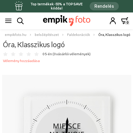
Top termékek -55% a TOPSAVE
Rendelés
kóddal
0
empikfoto.hu
belsőépítészet
Faldekorációk
Óra, Klasszikus logó
Óra, Klasszikus logó
0 5-én (
0 vásárlói vélemények
)
Vélemény hozzáadása