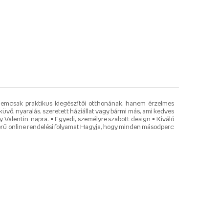
 Nemcsak praktikus kiegészítői otthonának, hanem érzelmes
küvő, nyaralás, szeretett háziállat vagy bármi más, ami kedves
 Valentin-napra. • Egyedi, személyre szabott design • Kiváló
erű online rendelési folyamat Hagyja, hogy minden másodperc