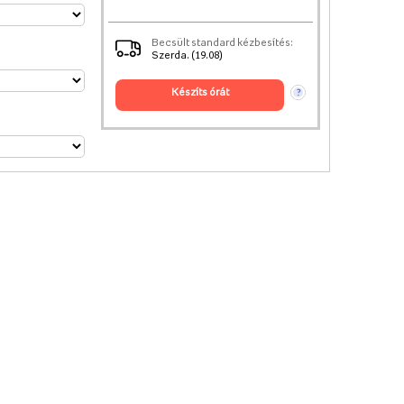
Becsült standard kézbesítés:
Szerda. (19.08)
készíts órát
?