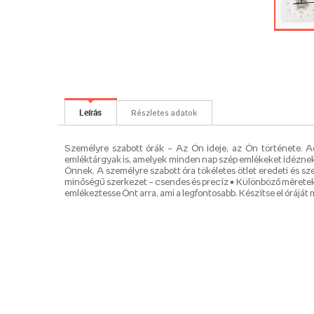
Leírás
Részletes adatok
Személyre szabott órák – Az Ön ideje, az Ön története. A
emléktárgyak is, amelyek minden nap szép emlékeket idéznek fe
Önnek. A személyre szabott óra tökéletes ötlet eredeti és s
minőségű szerkezet – csendes és precíz • Különböző méretek
emlékeztesse Önt arra, ami a legfontosabb. Készítse el óráját