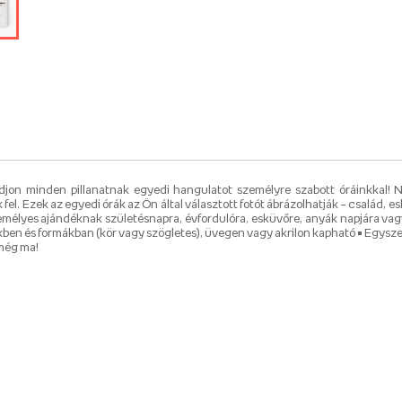
djon minden pillanatnak egyedi hangulatot személyre szabott óráinkkal!
l. Ezek az egyedi órák az Ön által választott fotót ábrázolhatják – család, es
zemélyes ajándéknak születésnapra, évfordulóra, esküvőre, anyák napjára vagy
ben és formákban (kör vagy szögletes), üvegen vagy akrilon kapható • Egysz
 még ma!