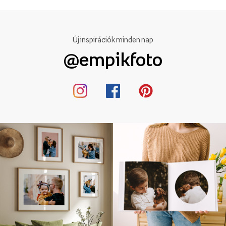
Új inspirációk minden nap
@empikfoto