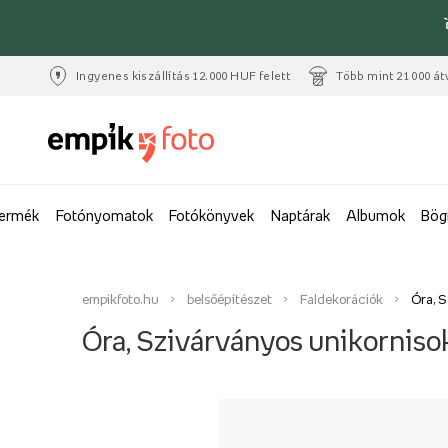
Ingyenes kiszállítás 12.000 HUF felett
Több mint 21 000 át
termék
Fotónyomatok
Fotókönyvek
Naptárak
Albumok
Bög
empikfoto.hu
belsőépítészet
Faldekorációk
Óra, S
Óra, Szivárványos unikorniso