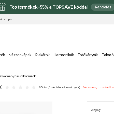
Top termékek -55% a TOPSAVE kóddal
Rendelés
vételi pont
rék
Vászonképek
Plakátok
Harmonikák
Fotókártyák
Takaró
zivárványos unikornisok
k
0 5-én (
0 vásárlói vélemények
)
Vélemény hozzáadás
Anyag: