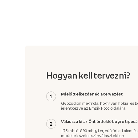
Hogyan kell tervezni?
Mielőtt elkezdenéd a tervezést
1
Győződjön meg róla, hogy van fiókja, és b
jelentkezve az Empik Foto oldalára.
Válassza ki az Önt érdeklő bögre típusá
2
175 ml-től 890 ml-ig terjedő űrtartalom é
modellek széles színválasztékban.