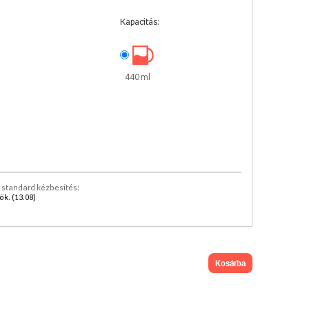
Kapacitás:
440 ml
 standard kézbesítés:
k. (13.08)
kosárba