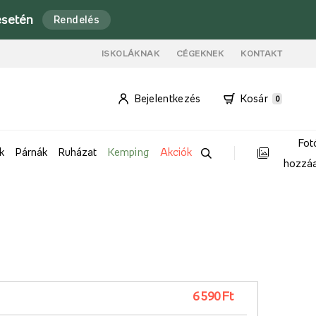
esetén
Rendelés
ISKOLÁKNAK
CÉGEKNEK
KONTAKT
Bejelentkezés
Kosár
0
Fot
k
Párnák
Ruházat
Kemping
Akciók
hozzá
6 590 Ft