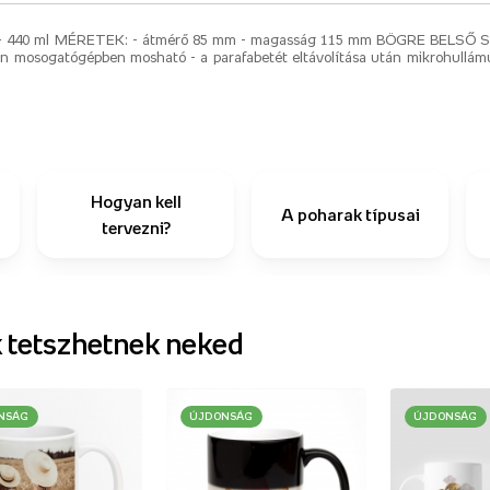
40 ml MÉRETEK: - átmérő 85 mm - magasság 115 mm BÖGRE BELSŐ S
n mosogatógépben mosható - a parafabetét eltávolítása után mikrohull
Hogyan kell
A poharak típusai
tervezni?
 tetszhetnek neked
NSÁG
ÚJDONSÁG
ÚJDONSÁG