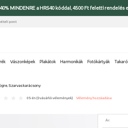
-40% MINDENRE a HRS40 kóddal, 4500 Ft feletti rendelés 
vételi pont
rék
Vászonképek
Plakátok
Harmonikák
Fotókártyák
Takaró
ögre, Szarvas karácsony
0 5-én (
0 vásárlói vélemények
)
Vélemény hozzáadása
Ár: