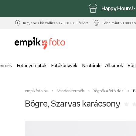
Happy Hours! 
Ingyenes kiszállítás 12.000 HUF felett
Több mint 21 000 át
termék
Fotónyomatok
Fotókönyvek
Naptárak
Albumok
Bög
empikfoto.hu
Minden termék
Bögrék a fotóiddal
B
Bögre, Szarvas karácsony