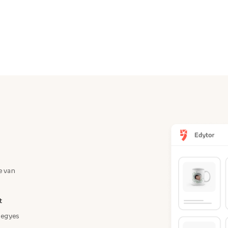
e van
t
s egyes