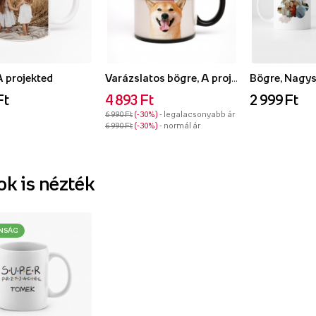
A projekted
Varázslatos bögre, A projekted
Ft
4 893 Ft
2 999 Ft
6 990 Ft
-30%
- legalacsonyabb ár
6 990 Ft
-30%
- normál ár
k is nézték
NSÁG