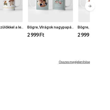
Bögre, Nagyszülőkkel a legjobb gyűjtemény - 1. verzió
Bögre, Virágok nagypapának gyűjtemény
2 999 Ft
2 999 Ft
Összes megjelenítése