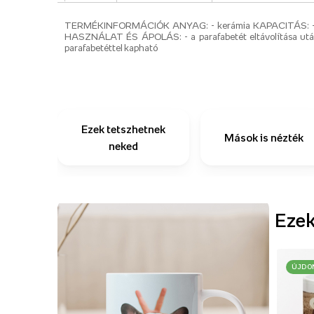
TERMÉKINFORMÁCIÓK ANYAG: - kerámia KAPACITÁS: - 4
HASZNÁLAT ÉS ÁPOLÁS: - a parafabetét eltávolítása utá
parafabetéttel kapható
Ezek tetszhetnek
Mások is nézték
neked
Ezek
ÚJDO