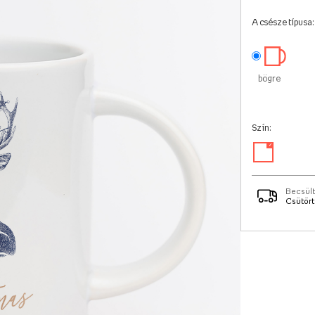
A csésze típusa:
bögre
Szín:
✓
Becsült
Csütörtö