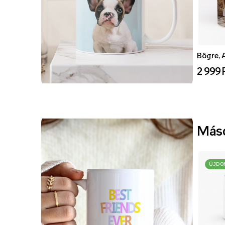
Bögre, 
2 999 
Máso
ÚJDO