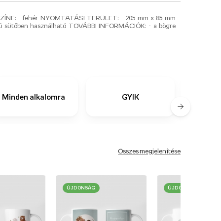
ZÍNE: - fehér NYOMTATÁSI TERÜLET: - 205 mm x 85 mm
ámú sütőben használható TOVÁBBI INFORMÁCIÓK: - a bögre
Le
Minden alkalomra
GYIK
meg
Összes megjelenítése
ÚJDONSÁG
ÚJDONSÁG