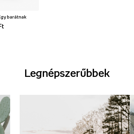
Egy barátnak
Ft
Legnépszerűbbek