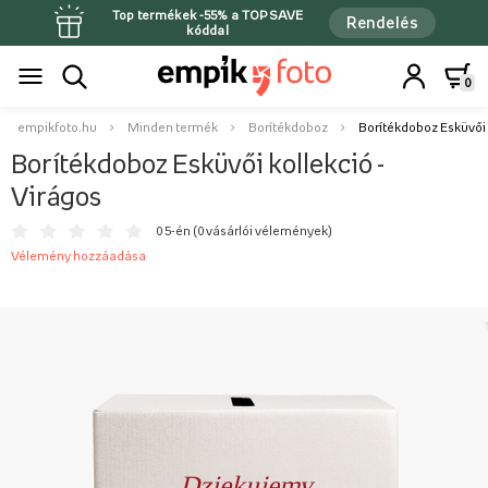
Top termékek -55% a TOPSAVE
Rendelés
kóddal
0
empikfoto.hu
Minden termék
Borítékdoboz
Borítékdoboz Esküvői 
Borítékdoboz Esküvői kollekció -
Virágos
0 5-én (
0 vásárlói vélemények
)
Vélemény hozzáadása
Dziękujemy