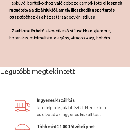
- esküvői borítékokhoz való dobozok empik fotó
el lesznek
ragadtatva a dizájnjuktól, amely illeszkedik a szertartás
összképéhez
és a házastársak egyéni stílusa
-
7 sablon elérhető
a következő stílusokban: glamour,
botanikus, minimalista, elegáns, virágos vagy bohém
Legutóbb megtekintett
Ingyenes kiszállítás
Rendeljen legalább 89 PLN értékben
és élvezd az ingyenes kiszállítást!
Több mint 21 000 átvételi pont