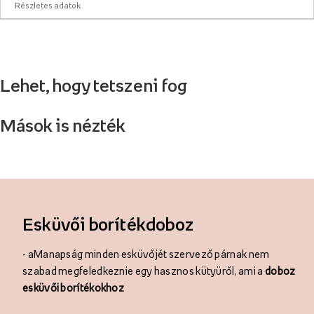
Részletes adatok
Lehet, hogy tetszeni fog
Mások is nézték
Esküvői borítékdoboz
- a
Manapság minden esküvőjét szervező párnak nem
szabad megfeledkeznie egy hasznos kütyüről, ami a
doboz
esküvői borítékokhoz