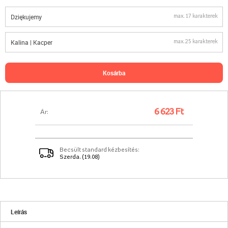
max. 17 karakterek
max. 25 karakterek
kosárba
6 623 Ft
Ár:
Becsült standard kézbesítés:
Szerda. (19.08)
Leírás