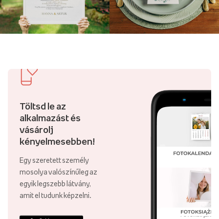
Töltsd le az
alkalmazást és
vásárolj
kényelmesebben!
Egy szeretett személy
mosolya valószínűleg az
egyik legszebb látvány,
amit el tudunk képzelni.