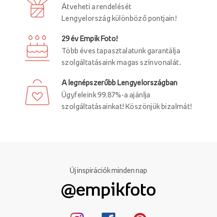
Átveheti a rendelését
Lengyelország különböző pontjain!
29 év Empik Foto!
Több éves tapasztalatunk garantálja
szolgáltatásaink magas színvonalát.
A legnépszerűbb Lengyelországban
Ügyfeleink 99,87%-a ajánlja
szolgáltatásainkat! Köszönjük bizalmát!
Új inspirációk minden nap
@empikfoto