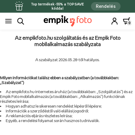
Top termékek -55% a TOPSAVE
Rendelés
kóddal
0
Az empikfoto.hu szolgáltatás és az Empik Foto
mobilalkalmazás szabályzata
A szabályzat 2026.05.28-től hatályos.
Milyen információkat találsz ebben a szabályzatban (a továbbiakban:
„Szabályzat”)
Az empikfoto.hu internetes áruház (a továbbiakban: „Szolgáltatás”) és az
Empik Foto mobilalkalmazás (a továbbiakban: „Alkalmazás”) funkcióinak
részletes leírása;
Hogyan adhatsz le sikeresen rendelést lépésről lépésre;
Információk a szerződéstől való elállási jogodról;
A reklamációs eljárás részletes leírása;
Egyéb, a rendelési folyamat során hasznos tudnivalók.