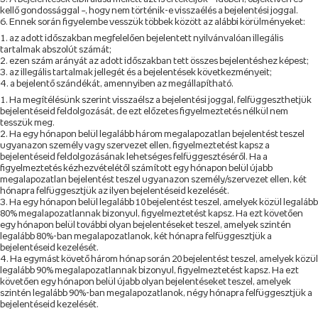
kellő gondossággal –, hogy nem történik-e visszaélés a bejelentési joggal.
Ennek során figyelembe vesszük többek között az alábbi körülményeket:
az adott időszakban megfelelően bejelentett nyilvánvalóan illegális
tartalmak abszolút számát;
ezen szám arányát az adott időszakban tett összes bejelentéshez képest;
az illegális tartalmak jellegét és a bejelentések következményeit;
a bejelentő szándékát, amennyiben az megállapítható.
Ha megítélésünk szerint visszaélsz a bejelentési joggal, felfüggeszthetjük
bejelentéseid feldolgozását, de ezt előzetes figyelmeztetés nélkül nem
tesszük meg.
Ha egy hónapon belül legalább három megalapozatlan bejelentést teszel
ugyanazon személy vagy szervezet ellen, figyelmeztetést kapsz a
bejelentéseid feldolgozásának lehetséges felfüggesztéséről. Ha a
figyelmeztetés kézhezvételétől számított egy hónapon belül újabb
megalapozatlan bejelentést teszel ugyanazon személy/szervezet ellen, két
hónapra felfüggesztjük az ilyen bejelentéseid kezelését.
Ha egy hónapon belül legalább 10 bejelentést teszel, amelyek közül legalább
80% megalapozatlannak bizonyul, figyelmeztetést kapsz. Ha ezt követően
egy hónapon belül további olyan bejelentéseket teszel, amelyek szintén
legalább 80%-ban megalapozatlanok, két hónapra felfüggesztjük a
bejelentéseid kezelését.
Ha egymást követő három hónap során 20 bejelentést teszel, amelyek közül
legalább 90% megalapozatlannak bizonyul, figyelmeztetést kapsz. Ha ezt
követően egy hónapon belül újabb olyan bejelentéseket teszel, amelyek
szintén legalább 90%-ban megalapozatlanok, négy hónapra felfüggesztjük a
bejelentéseid kezelését.