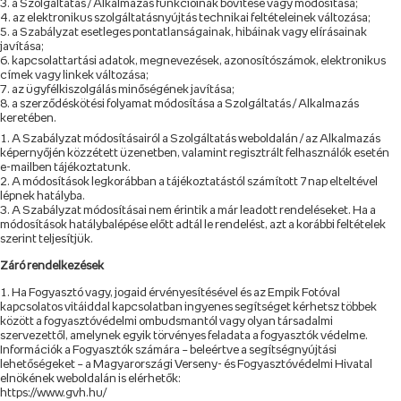
a Szolgáltatás / Alkalmazás funkcióinak bővítése vagy módosítása;
az elektronikus szolgáltatásnyújtás technikai feltételeinek változása;
a Szabályzat esetleges pontatlanságainak, hibáinak vagy elírásainak
javítása;
kapcsolattartási adatok, megnevezések, azonosítószámok, elektronikus
címek vagy linkek változása;
az ügyfélkiszolgálás minőségének javítása;
a szerződéskötési folyamat módosítása a Szolgáltatás / Alkalmazás
keretében.
A Szabályzat módosításairól a Szolgáltatás weboldalán / az Alkalmazás
képernyőjén közzétett üzenetben, valamint regisztrált felhasználók esetén
e-mailben tájékoztatunk.
A módosítások legkorábban a tájékoztatástól számított 7 nap elteltével
lépnek hatályba.
A Szabályzat módosításai nem érintik a már leadott rendeléseket. Ha a
módosítások hatálybalépése előtt adtál le rendelést, azt a korábbi feltételek
szerint teljesítjük.
Záró rendelkezések
Ha Fogyasztó vagy, jogaid érvényesítésével és az Empik Fotóval
kapcsolatos vitáiddal kapcsolatban ingyenes segítséget kérhetsz többek
között a fogyasztóvédelmi ombudsmantól vagy olyan társadalmi
szervezettől, amelynek egyik törvényes feladata a fogyasztók védelme.
Információk a Fogyasztók számára – beleértve a segítségnyújtási
lehetőségeket – a Magyarországi Verseny- és Fogyasztóvédelmi Hivatal
elnökének weboldalán is elérhetők:
https://www.gvh.hu/