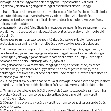
Anyagaiddal és/vagy a rendelés tárgyával kapcsolatban, vállalod – a
jogszabályok által megengedett legteljesebb mértékben –, hogy:
haladéktalanul mentesíted az Empik Fotót a felelősség alól és átvállalod a
teljes felelősséget az ilyen igény vagy eljárás elleni védekezésért;
megtéríted az Empik Foto által elszenvedett összes kárt, veszteséget,
költséget és kiadást;
az Empik Foto első felszólítására részt veszel az eljárásban az Empik Foto
oldalán vagy átveszed annak vezetését, biztosítva érdekeinek megfelelő
védelmét;
megteszel minden szükséges intézkedést az igény kielégítése vagy
elutasítása, valamint a kár megelőzése vagy csökkentése érdekében.
Amennyiben az Empik Foto megítélése szerint Saját Anyagaid vagy a
rendelés tárgya sértheti a jogszabályokat vagy harmadik személyek jogait,
illetve igények vagy eljárások kockázatát hordozza, az Empik Foto saját
belátása szerint eltávolíthatja az Anyagokat a
Szolgáltatásból/Alkalmazásból, megtagadhatja a rendelés teljesítését
részben vagy egészben, felfüggesztheti annak teljesítését vagy más
szükséges intézkedéseket tehet érdekei védelmében, előzetes értesítés és
felelősségvállalás nélkül.
A Szolgáltatás / Alkalmazás nem Saját Anyagaid tárolására szolgál, hanem
kizárólag konkrét rendelések teljesítésére. Saját Anyagaid tárolási ideje:
7 nap a projekt létrehozásától vagy utolsó szerkesztésétől számítva – ha
projekt készült, de nem történt bejelentkezés és a projekt nem került
mentésre a fiókba;
30 nap – ha a projekt a kosárba került, de nem történt sikeres rendelés és
bejelentkezés;
45 nap – ha a projekt mentésre került az ügyfélfiókban, de nem történt