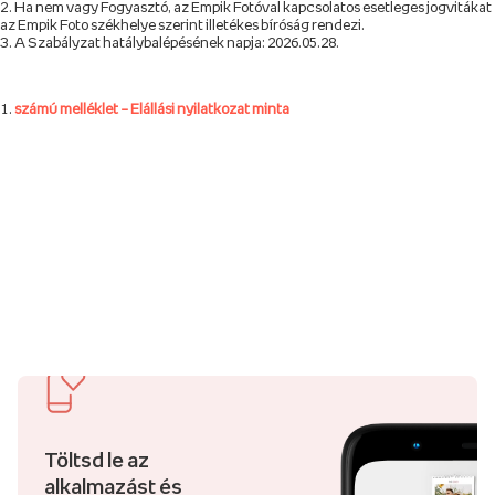
Ha nem vagy Fogyasztó, az Empik Fotóval kapcsolatos esetleges jogvitákat
az Empik Foto székhelye szerint illetékes bíróság rendezi.
A Szabályzat hatálybalépésének napja: 2026.05.28.
számú melléklet – Elállási nyilatkozat minta
Töltsd le az
alkalmazást és