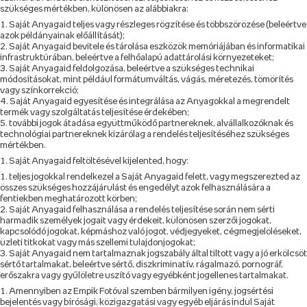
szükséges mértékben, különösen az alábbiakra:
Saját Anyagaid teljes vagy részleges rögzítése és többszörözése (beleértve
azok példányainak előállítását);
Saját Anyagaid bevitele és tárolása eszközök memóriájában és informatikai
infrastruktúrában, beleértve a felhőalapú adattárolási környezeteket;
Saját Anyagaid feldolgozása, beleértve a szükséges technikai
módosításokat, mint például formátumváltás, vágás, méretezés, tömörítés
vagy színkorrekció;
Saját Anyagaid egyesítése és integrálása az Anyagokkal a megrendelt
termék vagy szolgáltatás teljesítése érdekében;
további jogok átadása együttműködő partnereknek, alvállalkozóknak és
technológiai partnereknek kizárólag a rendelés teljesítéséhez szükséges
mértékben.
Saját Anyagaid feltöltésével kijelented, hogy:
teljes jogokkal rendelkezel a Saját Anyagaid felett, vagy megszerezted az
összes szükséges hozzájárulást és engedélyt azok felhasználására a
fentiekben meghatározott körben;
Saját Anyagaid felhasználása a rendelés teljesítése során nem sérti
harmadik személyek jogait vagy érdekeit, különösen szerzői jogokat,
kapcsolódó jogokat, képmáshoz való jogot, védjegyeket, cégmegjelöléseket,
üzleti titkokat vagy más szellemi tulajdonjogokat;
Saját Anyagaid nem tartalmaznak jogszabály által tiltott vagy a jó erkölcsöt
sértő tartalmakat, beleértve sértő, diszkriminatív, rágalmazó, pornográf,
erőszakra vagy gyűlöletre uszító vagy egyébként jogellenes tartalmakat.
Amennyiben az Empik Fotóval szemben bármilyen igény, jogsértési
bejelentés vagy bírósági, közigazgatási vagy egyéb eljárás indul Saját