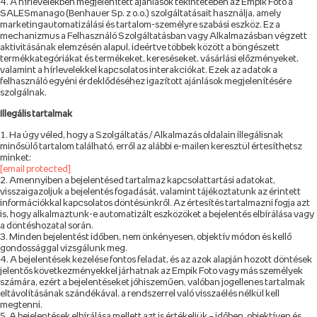
A hírlevelekben megjelenített ajánlások tekintetében az Empik Foto a
SALESmanago (Benhauer Sp. z o.o.) szolgáltatásait használja, amely
marketingautomatizálási és tartalom-személyre szabási eszköz. Ez a
mechanizmus a Felhasználó Szolgáltatásban vagy Alkalmazásban végzett
aktivitásának elemzésén alapul, ideértve többek között a böngészett
termékkategóriákat és termékeket, kereséseket, vásárlási előzményeket,
valamint a hírlevelekkel kapcsolatos interakciókat. Ezek az adatok a
felhasználó egyéni érdeklődéséhez igazított ajánlások megjelenítésére
szolgálnak.
Illegális tartalmak
Ha úgy véled, hogy a Szolgáltatás / Alkalmazás oldalain illegálisnak
minősülő tartalom található, erről az alábbi e-mailen keresztül értesíthetsz
minket:
[email protected]
Amennyiben a bejelentésed tartalmaz kapcsolattartási adatokat,
visszaigazoljuk a bejelentés fogadását, valamint tájékoztatunk az érintett
információkkal kapcsolatos döntésünkről. Az értesítés tartalmazni fogja azt
is, hogy alkalmaztunk-e automatizált eszközöket a bejelentés elbírálása vagy
a döntéshozatal során.
Minden bejelentést időben, nem önkényesen, objektív módon és kellő
gondossággal vizsgálunk meg.
A bejelentések kezelése fontos feladat, és az azok alapján hozott döntések
jelentős következményekkel járhatnak az Empik Foto vagy más személyek
számára, ezért a bejelentéseket jóhiszeműen, valóban jogellenes tartalmak
eltávolításának szándékával, a rendszerrel való visszaélés nélkül kell
megtenni.
A bejelentések elbírálása mellett azt is értékeljük – időben, objektíven és