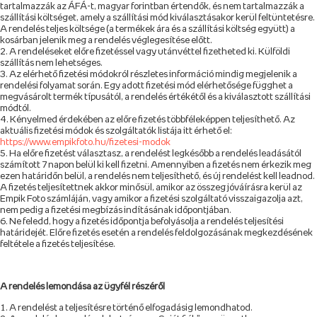
tartalmazzák az ÁFÁ-t, magyar forintban értendők, és nem tartalmazzák a
szállítási költséget, amely a szállítási mód kiválasztásakor kerül feltüntetésre.
A rendelés teljes költsége (a termékek ára és a szállítási költség együtt) a
kosárban jelenik meg a rendelés véglegesítése előtt.
A rendeléseket előre fizetéssel vagy utánvéttel fizetheted ki. Külföldi
szállítás nem lehetséges.
Az elérhető fizetési módokról részletes információ mindig megjelenik a
rendelési folyamat során. Egy adott fizetési mód elérhetősége függhet a
megvásárolt termék típusától, a rendelés értékétől és a kiválasztott szállítási
módtól.
Kényelmed érdekében az előre fizetés többféleképpen teljesíthető. Az
aktuális fizetési módok és szolgáltatók listája itt érhető el:
https://www.empikfoto.hu/fizetesi-modok
Ha előre fizetést választasz, a rendelést legkésőbb a rendelés leadásától
számított 7 napon belül ki kell fizetni. Amennyiben a fizetés nem érkezik meg
ezen határidőn belül, a rendelés nem teljesíthető, és új rendelést kell leadnod.
A fizetés teljesítettnek akkor minősül, amikor az összeg jóváírásra kerül az
Empik Foto számláján, vagy amikor a fizetési szolgáltató visszaigazolja azt,
nem pedig a fizetési megbízás indításának időpontjában.
Ne feledd, hogy a fizetés időpontja befolyásolja a rendelés teljesítési
határidejét. Előre fizetés esetén a rendelés feldolgozásának megkezdésének
feltétele a fizetés teljesítése.
A rendelés lemondása az ügyfél részéről
A rendelést a teljesítésre történő elfogadásig lemondhatod.