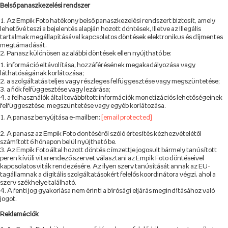
Belső panaszkezelési rendszer
Az Empik Foto hatékony belső panaszkezelési rendszert biztosít, amely
lehetővé teszi a bejelentés alapján hozott döntések, illetve az illegális
tartalmak megállapításával kapcsolatos döntések elektronikus és díjmentes
megtámadását.
Panasz különösen az alábbi döntések ellen nyújtható be:
információ eltávolítása, hozzáférésének megakadályozása vagy
láthatóságának korlátozása;
a szolgáltatás teljes vagy részleges felfüggesztése vagy megszüntetése;
a fiók felfüggesztése vagy lezárása;
a felhasználók által továbbított információk monetizációs lehetőségeinek
felfüggesztése, megszüntetése vagy egyéb korlátozása.
A panasz benyújtása e-mailben:
[email protected]
A panasz az Empik Foto döntéséről szóló értesítés kézhezvételétől
számított 6 hónapon belül nyújtható be.
Az Empik Foto által hozott döntés címzettje jogosult bármely tanúsított
peren kívüli vitarendező szervet választani az Empik Foto döntéseivel
kapcsolatos viták rendezésére. Az ilyen szerv tanúsítását annak az EU-
tagállamnak a digitális szolgáltatásokért felelős koordinátora végzi, ahol a
szerv székhelye található.
A fenti jog gyakorlása nem érinti a bírósági eljárás megindításához való
jogot.
Reklamációk