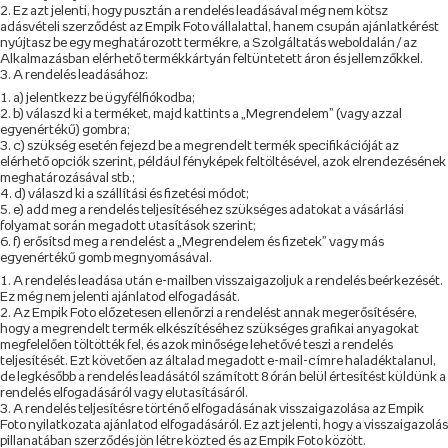
Ez azt jelenti, hogy pusztán a rendelés leadásával még nem kötsz
adásvételi szerződést az Empik Foto vállalattal, hanem csupán ajánlatkérést
nyújtasz be egy meghatározott termékre, a Szolgáltatás weboldalán / az
Alkalmazásban elérhető termékkártyán feltüntetett áron és jellemzőkkel.
A rendelés leadásához:
a) jelentkezz be ügyfélfiókodba;
b) válaszd ki a terméket, majd kattints a „Megrendelem” (vagy azzal
egyenértékű) gombra;
c) szükség esetén fejezd be a megrendelt termék specifikációját az
elérhető opciók szerint, például fényképek feltöltésével, azok elrendezésének
meghatározásával stb.;
d) válaszd ki a szállítási és fizetési módot;
e) add meg a rendelés teljesítéséhez szükséges adatokat a vásárlási
folyamat során megadott utasítások szerint;
f) erősítsd meg a rendelést a „Megrendelem és fizetek” vagy más
egyenértékű gomb megnyomásával.
A rendelés leadása után e-mailben visszaigazoljuk a rendelés beérkezését.
Ez még nem jelenti ajánlatod elfogadását.
Az Empik Foto előzetesen ellenőrzi a rendelést annak megerősítésére,
hogy a megrendelt termék elkészítéséhez szükséges grafikai anyagokat
megfelelően töltötték fel, és azok minősége lehetővé teszi a rendelés
teljesítését. Ezt követően az általad megadott e-mail-címre haladéktalanul,
de legkésőbb a rendelés leadásától számított 8 órán belül értesítést küldünk a
rendelés elfogadásáról vagy elutasításáról.
A rendelés teljesítésre történő elfogadásának visszaigazolása az Empik
Foto nyilatkozata ajánlatod elfogadásáról. Ez azt jelenti, hogy a visszaigazolás
pillanatában szerződés jön létre közted és az Empik Foto között.