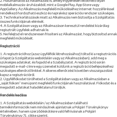
Használhatod az Alkalmazást is, amely ingyenesen letölthető olyan
mobilalkalmazás-áruházakból, mint a Google Play, App Store vagy
AppGallery. Az Alkalmazás megfelelő működéséhez internet-hozzáféréssel
rendelkező hordozható eszköz és naprakész operációs rendszer szükséges.
Technikai korlátozások miatt az Alkalmazás nem biztosítja a Szolgáltatás
összes funkciójának elérését.
A Szolgáltatáson vagy az Alkalmazáson keresztül rendelést kizárólag
regisztrált ügyfelek adhatnak le.
Ne felejtsd el rendszeresen frissíteni az Alkalmazást, hogy biztosítsd annak
megfelelő működését.
Regisztráció
A regisztrációhoz (azaz ügyfélfiók létrehozásához) töltsd ki a regisztrációs
űrlapot (a Szolgáltatás weboldalán vagy az Alkalmazásban), add meg a
szükséges adatokat, és fogadd el a Szabályzatot. A regisztráció során
megadott e-mail-címre egy üzenetet küldünk a regisztráció befejezéséhez
szükséges ellenőrző linkkel. A sikeres ellenőrzést követően visszaigazolást
kapsz a regisztrációról.
Ügyfélfiókodat törölheted a Szolgáltatásban vagy az Alkalmazásban a
„saját fiókom” menüpont megfelelő funkciójának használatával. Fiókodat és a
megadott adatokat haladéktalanul töröljük.
Rendelés leadása
A Szolgáltatás weboldalán / az Alkalmazásban található
termékinformációk nem minősülnek ajánlatnak a Polgári Törvénykönyv
értelmében, hanem szerződéskötésre való felhívásnak a Polgári
Törvénykönyv 71. cikke szerint.