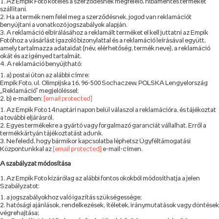
Az Empik Foto köteles a szerződésnek megfelelő, hibamentes terméket
szállítani.
Ha a termék nem felel meg a szerződésnek, jogod van reklamációt
benyújtani a vonatkozó jogszabályok alapján.
A reklamáció elbírálásához a reklamált terméket el kell juttatni az Empik
Fotóhoz a vásárlást igazoló bizonylattal és a reklamáció leírásával együtt,
amely tartalmazza adataidat (név, elérhetőség, termék neve), a reklamáció
okát és az igényed tartalmát.
A reklamáció benyújtható:
a) postai úton az alábbi címre:
Empik Foto, ul. Olimpijska 16, 96-500 Sochaczew, POLSKA Lengyelország
„Reklamáció” megjelöléssel;
b) e-mailben:
[email protected]
Az Empik Foto 14 naptári napon belül válaszol a reklamációra, és tájékoztat
a további eljárásról.
Egyes termékekre a gyártó vagy forgalmazó garanciát vállalhat. Erről a
termékkártyán tájékoztatást adunk.
Ne feledd, hogy bármikor kapcsolatba léphetsz Ügyféltámogatási
Központunkkal az
[email protected]
e-mail-címen.
A szabályzat módosítása
Az Empik Foto kizárólag az alábbi fontos okokból módosíthatja a jelen
Szabályzatot:
a jogszabályokhoz való igazítás szükségessége;
hatósági ajánlások, rendelkezések, ítéletek, iránymutatások vagy döntések
végrehajtása;