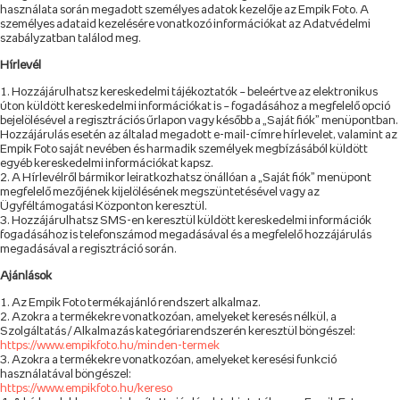
használata során megadott személyes adatok kezelője az Empik Foto. A
személyes adataid kezelésére vonatkozó információkat az Adatvédelmi
szabályzatban találod meg.
Hírlevél
Hozzájárulhatsz kereskedelmi tájékoztatók – beleértve az elektronikus
úton küldött kereskedelmi információkat is – fogadásához a megfelelő opció
bejelölésével a regisztrációs űrlapon vagy később a „Saját fiók” menüpontban.
Hozzájárulás esetén az általad megadott e-mail-címre hírlevelet, valamint az
Empik Foto saját nevében és harmadik személyek megbízásából küldött
egyéb kereskedelmi információkat kapsz.
A Hírlevélről bármikor leiratkozhatsz önállóan a „Saját fiók” menüpont
megfelelő mezőjének kijelölésének megszüntetésével vagy az
Ügyféltámogatási Központon keresztül.
Hozzájárulhatsz SMS-en keresztül küldött kereskedelmi információk
fogadásához is telefonszámod megadásával és a megfelelő hozzájárulás
megadásával a regisztráció során.
Ajánlások
Az Empik Foto termékajánló rendszert alkalmaz.
Azokra a termékekre vonatkozóan, amelyeket keresés nélkül, a
Szolgáltatás / Alkalmazás kategóriarendszerén keresztül böngészel:
https://www.empikfoto.hu/minden-termek
Azokra a termékekre vonatkozóan, amelyeket keresési funkció
használatával böngészel:
https://www.empikfoto.hu/kereso