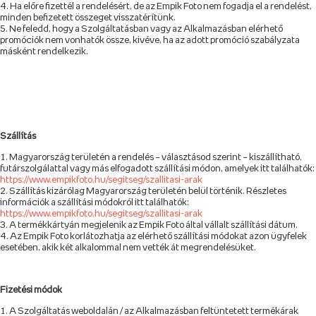
Ha előre fizettél a rendelésért, de az Empik Foto nem fogadja el a rendelést,
minden befizetett összeget visszatérítünk.
Ne feledd, hogy a Szolgáltatásban vagy az Alkalmazásban elérhető
promóciók nem vonhatók össze, kivéve, ha az adott promóció szabályzata
másként rendelkezik.
Szállítás
Magyarország területén a rendelés – választásod szerint – kiszállítható,
futárszolgálattal vagy más elfogadott szállítási módon, amelyek itt találhatók:
https://www.empikfoto.hu/segitseg/szallitasi-arak
Szállítás kizárólag Magyarország területén belül történik. Részletes
információk a szállítási módokról itt találhatók:
https://www.empikfoto.hu/segitseg/szallitasi-arak
A termékkártyán megjelenik az Empik Foto által vállalt szállítási dátum.
Az Empik Foto korlátozhatja az elérhető szállítási módokat azon ügyfelek
esetében, akik két alkalommal nem vették át megrendelésüket.
Fizetési módok
A Szolgáltatás weboldalán / az Alkalmazásban feltüntetett termékárak