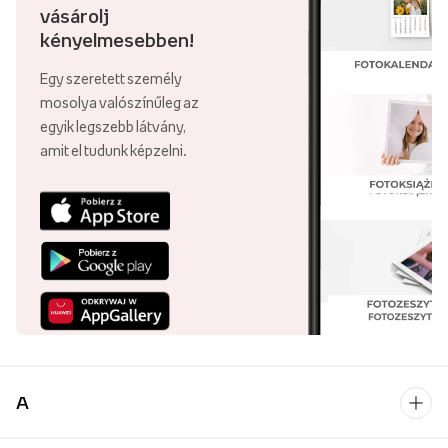
vásárolj
kényelmesebben!
Egy szeretett személy
mosolya valószínűleg az
egyik legszebb látvány,
amit el tudunk képzelni.
A