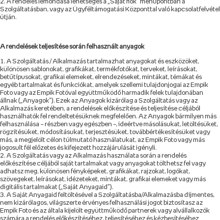
A rendelés lemondása lehetséges a „Saját fiók” menüpontban a
Szolgáltatásban, vagy az Ügyféltámogatási Központtal való kapcsolatfelvétel
útján.
A rendelések teljesítése során felhasznált anyagok
A Szolgáltatás / Alkalmazás tartalmazhat anyagokat és eszközöket,
különösen sablonokat, grafikákat, termékfotókat, terveket, leírásokat,
betűtípusokat, grafikai elemeket, elrendezéseket, mintákat, témákat és
egyéb tartalmakat és funkciókat, amelyek szellemi tulajdonjogai az Empik
Foto vagy az Empik Fotóval együttműködő harmadik felek tulajdonában
állnak („Anyagok”). Ezek az Anyagok kizárólag a Szolgáltatás vagy az
Alkalmazás keretében, a rendelések előkészítése és teljesítése céljából
használhatók fel rendeltetésüknek megfelelően. Az Anyagok bármilyen más
felhasználása – részben vagy egészben –, ideértve másolásukat, letöltésüket,
rögzítésüket, módosításukat, terjesztésüket, továbbértékesítésüket vagy
más, a megjelölt célon túlmutató használatukat, az Empik Foto vagy más
jogosult fél előzetes és kifejezett hozzájárulását igényli.
A Szolgáltatás vagy az Alkalmazás használata során a rendelés
előkészítése céljából saját tartalmakat vagy anyagokat tölthetsz fel vagy
adhatsz meg, különösen fényképeket, grafikákat, rajzokat, logókat,
szövegeket, leírásokat, idézeteket, mintákat, grafikai elemeket vagy más
digitális tartalmakat („Saját Anyagaid”).
A Saját Anyagaid feltöltésével a Szolgáltatásba/Alkalmazásba díjmentes,
nem kizárólagos, világszerte érvényes felhasználási jogot biztosítasz az
Empik Foto és az általa kijelölt együttműködő partnerek vagy alvállalkozók
számára a rendelés előkészítéséhez, teljesítéséhez és kézbesítéséhez