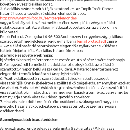
követően elveszíti elállási jogát.
Az elállási szándékodról tájékoztatnod kell az Empik Fotót. Ehhez
használhatod a következő oldalon elérhető űrlapot:
https://www.empikfoto.hu/segitseg/lemondas
vagy a Szabályzat 1. számú mellékletében szereplő törvényes elállási
nyilatkozatmintát. Az elállási nyilatkozatot postai úton az alábbi címre
küldheted:
Empik Foto, ul. Olimpijska 16, 96-500 Sochaczew, Lengyelország, „elállás a
szerződéstől” megjelöléssel, vagy e-mailben a
[email protected]
címre.
Az elállási határidő betartásához elegendő a nyilatkozat elküldése a
határidő lejárta előtt. Az elállási határidő kezdete:
a) a rendelés átvételének napja;
b) részletekben teljesített rendelés esetén az utolsó rész átvételének napja.
A megvásárolt terméket haladéktalanul, de legkésőbb az elállástól
számított 14 napon belül vissza kell küldeni. A határidő megtartásához
elegendő a termék feladása a 14 nap lejárta előtt.
Pozitív elállás esetén a szerződéstől, a teljes kifizetett összeget
visszatérítjük Önnek (beleértve a szállítási költségeket is, amennyiben azokat
Ön viselte). A visszatérítés kizárólag bankszámlára történik. A visszatérítést
visszatarthatjuk mindaddig, amíg meg nem kapjuk a terméket, vagy amíg be
nem nyújtja annak visszaküldését igazoló bizonylatot.
Ha a visszaküldött termék értéke csökkent a szükségesnél nagyobb
mértékű használat következtében, a visszatérített összeg arányosan
csökkenthető.
Személyes adatok és adatvédelem
A regisztráció, rendelésleadás, valamint a Szolgáltatás / Alkalmazás