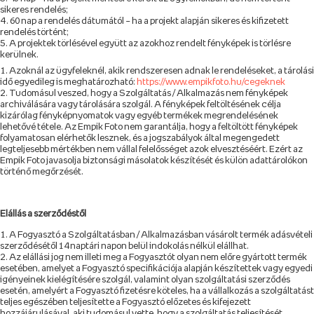
sikeres rendelés;
60 nap a rendelés dátumától – ha a projekt alapján sikeres és kifizetett
rendelés történt;
A projektek törlésével együtt az azokhoz rendelt fényképek is törlésre
kerülnek.
Azoknál az ügyfeleknél, akik rendszeresen adnak le rendeléseket, a tárolási
idő egyedileg is meghatározható:
https://www.empikfoto.hu/cegeknek
Tudomásul veszed, hogy a Szolgáltatás / Alkalmazás nem fényképek
archiválására vagy tárolására szolgál. A fényképek feltöltésének célja
kizárólag fényképnyomatok vagy egyéb termékek megrendelésének
lehetővé tétele. Az Empik Foto nem garantálja, hogy a feltöltött fényképek
folyamatosan elérhetők lesznek, és a jogszabályok által megengedett
legteljesebb mértékben nem vállal felelősséget azok elvesztéséért. Ezért az
Empik Foto javasolja biztonsági másolatok készítését és külön adattárolókon
történő megőrzését.
Elállás a szerződéstől
A Fogyasztó a Szolgáltatásban / Alkalmazásban vásárolt termék adásvételi
szerződésétől 14 naptári napon belül indokolás nélkül elállhat.
Az elállási jog nem illeti meg a Fogyasztót olyan nem előre gyártott termék
esetében, amelyet a Fogyasztó specifikációja alapján készítettek vagy egyedi
igényeinek kielégítésére szolgál, valamint olyan szolgáltatási szerződés
esetén, amelyért a Fogyasztó fizetésre köteles, ha a vállalkozás a szolgáltatást
teljes egészében teljesítette a Fogyasztó előzetes és kifejezett
hozzájárulásával, aki tudomásul vette, hogy a szolgáltatás teljesítését