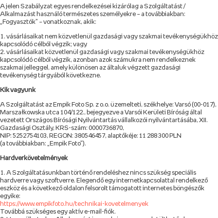
A jelen Szabályzat egyes rendelkezései kizárólag a Szolgáltatást /
Alkalmazást használó természetes személyekre – a továbbiakban:
„Fogyasztók” – vonatkoznak, akik:
vásárlásaikat nem közvetlenül gazdasági vagy szakmai tevékenységükhöz
kapcsolódó célból végzik; vagy
vásárlásaikat közvetlenül gazdasági vagy szakmai tevékenységükhöz
kapcsolódó célból végzik, azonban azok számukra nem rendelkeznek
szakmai jelleggel, amely különösen az általuk végzett gazdasági
tevékenység tárgyából következne.
Kik vagyunk
A Szolgáltatást az Empik Foto Sp. z o.o. üzemelteti, székhelye: Varsó (00-017),
Marszałkowska utca 104/122., bejegyezve a Varsói Kerületi Bíróság által
vezetett Országos Bírósági Nyilvántartás vállalkozói nyilvántartásába, XII.
Gazdasági Osztály, KRS-szám: 0000736870,
NIP: 5252754103, REGON: 380546457, alaptőkéje: 11 288 300 PLN
(a továbbiakban: „Empik Foto”).
Hardverkövetelmények
A Szolgáltatásunkban történő rendeléshez nincs szükség speciális
hardverre vagy szoftverre. Elegendő egy internetkapcsolattal rendelkező
eszköz és a következő oldalon felsorolt támogatott internetes böngészők
egyike:
https://www.empikfoto.hu/technikai-kovetelmenyek
Továbbá szükséges egy aktív e-mail-fiók.