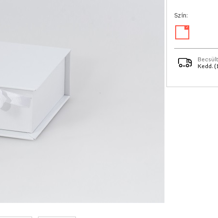
Szín:
✓
Becsült
Kedd. (