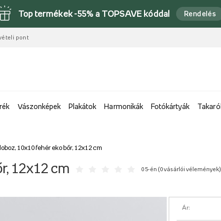
Top termékek -55% a TOPSAVE kóddal
Rendelés
vételi pont
rék
Vászonképek
Plakátok
Harmonikák
Fotókártyák
Takaró
oboz, 10x10 fehér eko bőr, 12x12 cm
őr, 12x12 cm
0 5-én (
0 vásárlói vélemények
)
Ár: