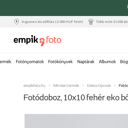
Ingyenes kiszállítás 12.000 HUF felett
Több mint 21 000 át
termék
Fotónyomatok
Fotókönyvek
Naptárak
Albumok
Bög
empikfoto.hu
Minden termék
Doboz típusok
Fotód
Fotódoboz, 10x10 fehér eko b