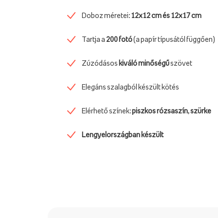
Doboz méretei:
12x12 cm és 12x17 cm
Tartja a
200 fotó
(a papír típusától függően)
Zúzódásos
kiváló minőségű
szövet
Elegáns szalagból készült kötés
Elérhető színek:
piszkos rózsaszín, szürke
Lengyelországban készült