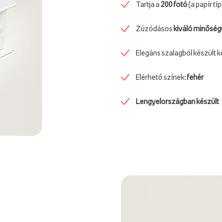
Tartja a
200 fotó
(a papír tí
Zúzódásos
kiváló minőség
Elegáns szalagból készült 
Elérhető színek:
fehér
Lengyelországban készült