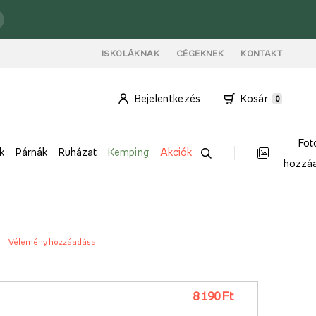
ISKOLÁKNAK
CÉGEKNEK
KONTAKT
Bejelentkezés
Kosár
0
Fot
k
Párnák
Ruházat
Kemping
Akciók
hozzá
Vélemény hozzáadása
8 190 Ft