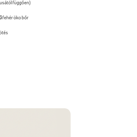
pusától függően)
ű
fehér öko bőr
kötés