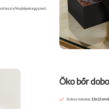
vé teszi a fényképek egyszerű
Öko bőr dob
Doboz méretei:
12x12 cm é