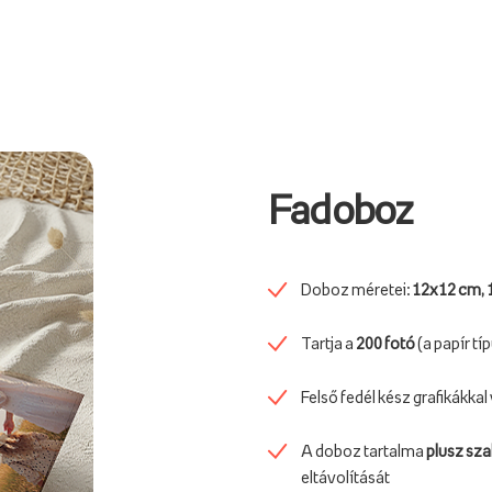
Fadoboz
Doboz méretei:
12x12 cm, 
Tartja a
200 fotó
(a papír tí
Felső fedél kész grafikákkal
A doboz tartalma
plusz sza
eltávolítását