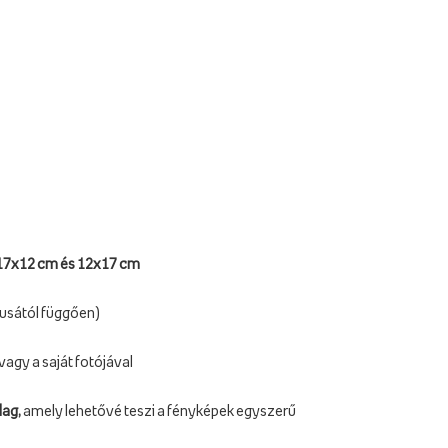
17x12 cm és 12x17 cm
pusától függően)
 vagy a saját fotójával
lag,
amely lehetővé teszi a fényképek egyszerű