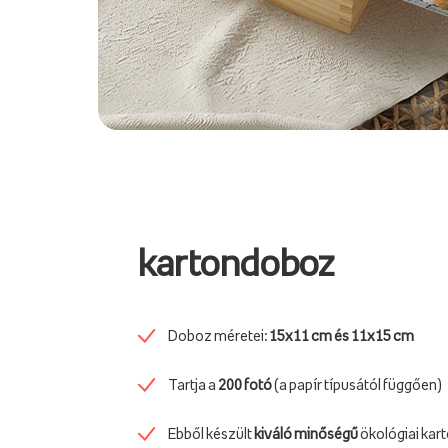
kartondoboz
Doboz méretei:
15x11 cm és 11x15 cm
Tartja a
200 fotó
(a papír típusától függően)
Ebből készült
kiváló minőségű
ökológiai kar