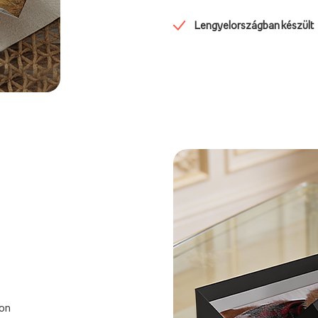
Lengyelországban készült
ton