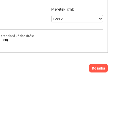
Méretek [cm]:
 standard kézbesítés:
18.08)
kosárba