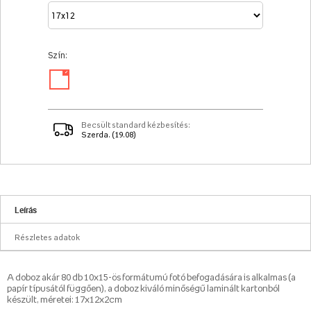
Szín:
✓
Becsült standard kézbesítés:
Szerda. (19.08)
Leírás
Részletes adatok
A doboz akár 80 db 10x15-ös formátumú fotó befogadására is alkalmas (a
papír típusától függően), a doboz kiváló minőségű laminált kartonból
készült, méretei: 17x12x2cm