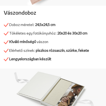
Vászondoboz
Doboz méretei:
24,5x24,5 cm
Tökéletes egy fotókönyvhöz:
20x20 és 30x20 cm
Kiváló minőségű
vászon
Elérhető színek:
piszkos rózsaszín, szürke, fekete
Lengyelországban készült