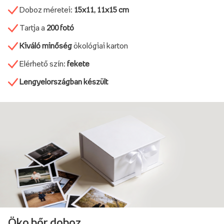
Doboz méretei:
15x11, 11x15 cm
Tartja a
200 fotó
Kiváló minőség
ökológiai karton
Elérhető szín:
fekete
Lengyelországban készült
Öko bőr doboz