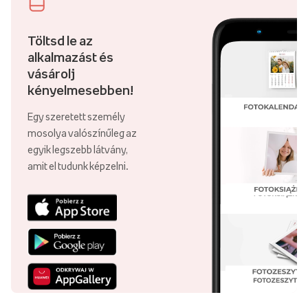
Töltsd le az
alkalmazást és
vásárolj
kényelmesebben!
Egy szeretett személy
mosolya valószínűleg az
egyik legszebb látvány,
amit el tudunk képzelni.