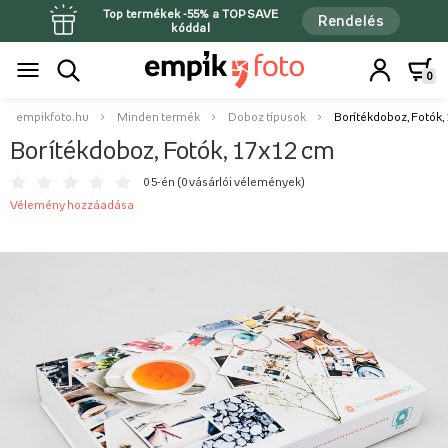
Top termékek -55% a TOPSAVE
Rendelés
kóddal
0
empikfoto.hu
Minden termék
Doboz típusok
Borítékdoboz, Fotók,
Borítékdoboz, Fotók, 17x12 cm
0 5-én (
0 vásárlói vélemények
)
Vélemény hozzáadása