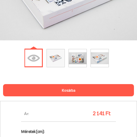
kosárba
2 141 Ft
Ár:
Méretek [cm]: