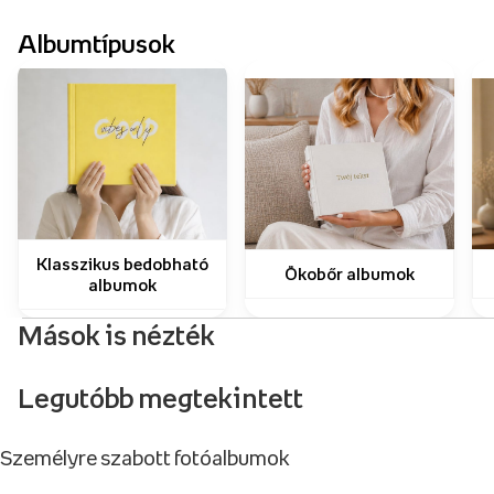
Albumtípusok
Klasszikus bedobható
Ökobőr albumok
albumok
Mások is nézték
Legutóbb megtekintett
Személyre szabott fotóalbumok