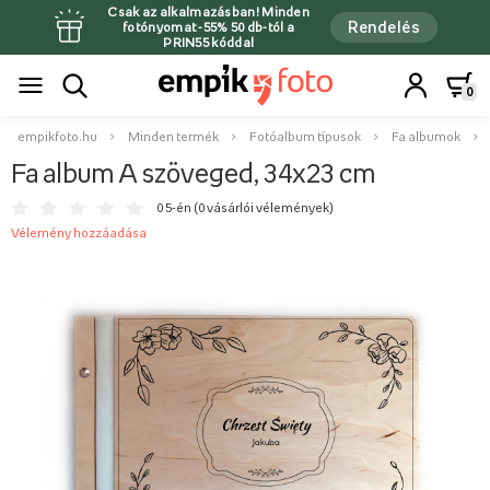
Csak az alkalmazásban! Minden
Rendelés
fotónyomat -55% 50 db-tól a
PRIN55 kóddal
0
empikfoto.hu
Minden termék
Fotóalbum típusok
Fa albumok
Fa album A szöveged, 34x23 cm
0 5-én (
0 vásárlói vélemények
)
Vélemény hozzáadása
Chrzest Święty
Jakuba