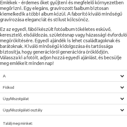
Emlékek – érdemes őket gyűjteni és megfelelő környezetben
megőrizni. Egy elegáns, gravírozott faalbum biztosan
kiemelkedik a többi album közül. A faborító kiváló minőségű
gravírozása eleganciát és stílust kölcsönöz.
Ez az egyedi, fából készült fotóalbum tökéletes esküvő,
keresztelő, elsőáldozás, születésnap vagy házassági évforduló
megörökítésére. Egyedi ajándék is lehet családtagoknak és
barátoknak. Kiváló minőségű kidolgozása és tartóssága
biztosítja, hogy generációról generációra öröklődjön.
Válassza ki a fotóit, adjon hozzá egyedi ajánlást, és becsülje
meg emlékeit minden nap!
A
Fiókod
Ügyfélszolgálat
Ügyfélszolgálati osztály
Találj meg minket: