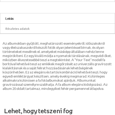
Leírás
Részletes adatok
Az albumokban gyűjtött, meghatározott eseményekről, időszakokról
vagy életszakaszokról készült fotók olyan jelentéssel bírnak, és olyan
történeteket mesélnek el, amelyeket másképp általában nehéz lenne
megörökíteni. Ez egy kiváló módja a nyomatok tárolásának, megvédi őket,
miközben élvezetesebbé teszi a megtekintést. A "Your Text" modell fa
borítóval lehetővé teszi az emlékek megőrzését az univerzális gravírozott
kialakításnak és a saját felirat hozzáadásának lehetőségének
köszönhetően. Ez az elegáns és tartós kombináció lehetővé teszi, hogy
egyedi emléktárgyat készítsen, amely évekig megmarad. Különleges
alkalmakra különösen a fa fotóalbumokat ajánljuk. Albumunkat
gravírozással személyre szabhatja. A fa album elegáns kidolgozású. Az
album 20 oldalt tartalmaz, mindegyiket fehér pergamennel átlapolva.
Lehet, hogy tetszeni fog