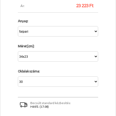
23 223 Ft
Ár:
Anyag:
Méret [cm]:
Oldalak száma:
Becsült standard kézbesítés:
Hétfő. (17.08)