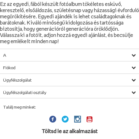
Ez az egyedi, fából készült fotóalbum tökéletes esküvő,
keresztelő, elsőáldozás, születésnap vagy házassági évforduló
megörökítésére. Egyedi ajándék is lehet családtagoknak és
barátoknak. Kiváló minőségű kidolgozása és tartóssága
biztosítja, hogy generációról generációra öröklődjön.
Válassza ki a fotóit, adjon hozzá egyedi ajánlást, és becsülje
meg emlékeit minden nap!
A
Fiókod
Ügyfélszolgálat
Ügyfélszolgálati osztály
Találj meg minket:
Töltsd le az alkalmazást