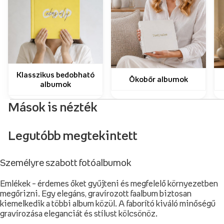
Klasszikus bedobható
Ökobőr albumok
albumok
Mások is nézték
Legutóbb megtekintett
Személyre szabott fotóalbumok
Emlékek – érdemes őket gyűjteni és megfelelő környezetben
megőrizni. Egy elegáns, gravírozott faalbum biztosan
kiemelkedik a többi album közül. A faborító kiváló minőségű
gravírozása eleganciát és stílust kölcsönöz.