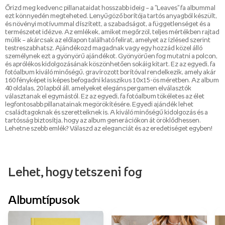
Őrizd meg kedvenc pillanataidat hosszabb ideig – a "Leaves" fa albummal
ezt könnyedén megteheted. Lenyűgöző borítója tartós anyagból készült,
és növényi motívummal díszített, a szabadságot, a függetlenséget és a
természetet idézve. Az emlékek, amiket megőrzöl, teljes mértékben rajtad
múlik – akárcsak az előlapon található felirat, amelyet az ízlésed szerint
testreszabhatsz. Ajándékozd magadnak vagy egy hozzád közel álló
személynek ezt a gyönyörű ajándékot. Gyönyörűen fog mutatni a polcon,
és aprólékos kidolgozásának köszönhetően sokáig kitart. Ez az egyedi, fa
fotóalbum kiváló minőségű, gravírozott borítóval rendelkezik, amely akár
160 fényképet is képes befogadni klasszikus 10x15-ös méretben. Az album
40 oldalas, 20 lapból áll, amelyeket elegáns pergamen elválasztók
választanak el egymástól. Ez az egyedi, fa fotóalbum tökéletes az élet
legfontosabb pillanatainak megörökítésére. Egyedi ajándék lehet
családtagoknak és szeretteiknek is. A kiváló minőségű kidolgozás és a
tartósság biztosítja, hogy az album generációkon át öröklődhessen.
Lehetne szebb emlék? Válaszd az eleganciát és az eredetiséget egyben!
Lehet, hogy tetszeni fog
Albumtípusok