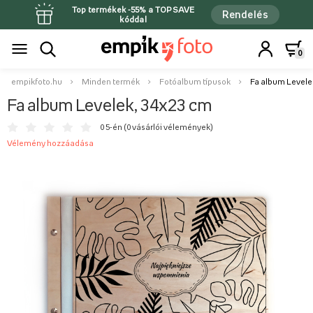
Top termékek -55% a TOPSAVE
Rendelés
kóddal
0
empikfoto.hu
Minden termék
Fotóalbum típusok
Fa album Levele
Fa album Levelek, 34x23 cm
0 5-én (
0 vásárlói vélemények
)
Vélemény hozzáadása
Najpiękniejsze
wspomnienia