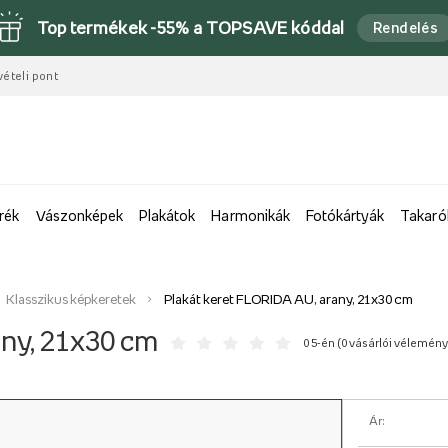
Top termékek -55% a TOPSAVE kóddal
Rendelés
vételi pont
rék
Vászonképek
Plakátok
Harmonikák
Fotókártyák
Takaró
Klasszikus képkeretek
Plakát keret FLORIDA AU, arany, 21x30 cm
any, 21x30 cm
0 5-én (
0 vásárlói vélemén
Ár: