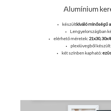
Alumínium ker
készült
kiváló minőségű 
Lengyelországban ké
elérhető méretek:
21x30, 30x4
plexiüvegből készült
két színben kapható:
ezüs