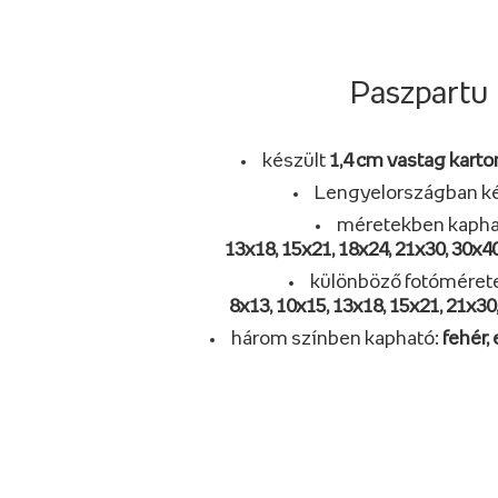
Paszpartu
készült
1,4 cm vastag karto
Lengyelországban ké
méretekben kapha
13x18, 15x21, 18x24, 21x30, 30x40
különböző fotóméret
8x13, 10x15, 13x18, 15x21, 21x30
három színben kapható:
fehér,