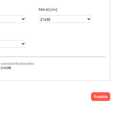
Méret [cm]:
 standard kézbesítés:
 (14.08)
kosárba