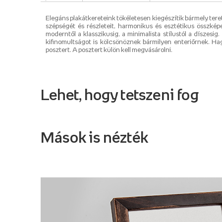
Elegáns plakátkereteink tökéletesen kiegészítik bármely teret
szépségét és részleteit, harmonikus és esztétikus összkép
moderntől a klasszikusig, a minimalista stílustól a díszes
kifinomultságot is kölcsönöznek bármilyen enteriőrnek. Ha
posztert. A posztert külön kell megvásárolni.
Lehet, hogy tetszeni fog
Mások is nézték