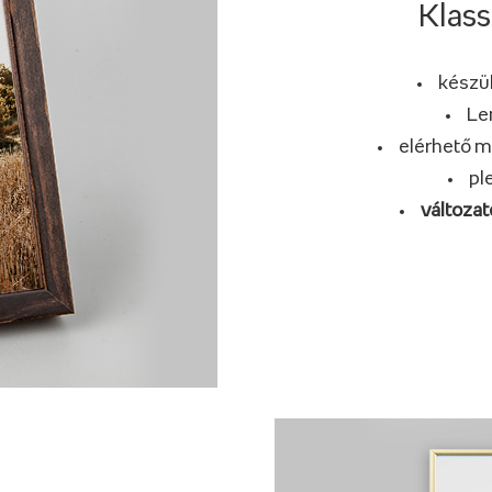
Klass
készül
Le
elérhető m
pl
változat