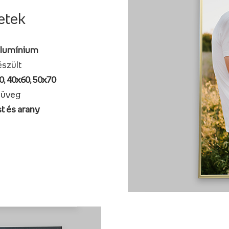
etek
alumínium
szült
0, 40x60, 50x70
 üveg
t és arany