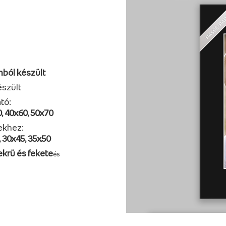
nból készült
szült
tó:
, 40x60, 50x70
ekhez:
, 30x45, 35x50
 ekrü és fekete
és