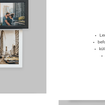
Le
bef
kü