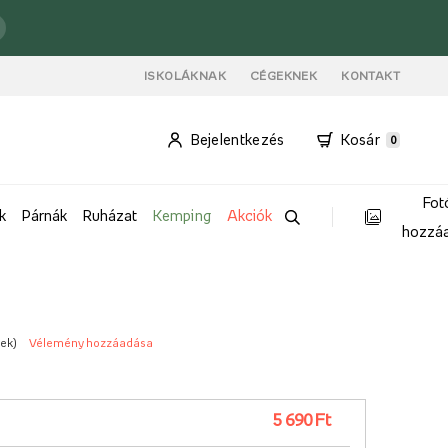
ISKOLÁKNAK
CÉGEKNEK
KONTAKT
Bejelentkezés
Kosár
0
Fot
k
Párnák
Ruházat
Kemping
Akciók
hozzá
yek
)
Vélemény hozzáadása
5 690 Ft