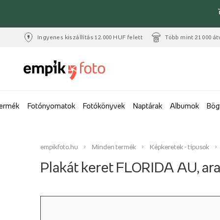
Ingyenes kiszállítás 12.000 HUF felett
Több mint 21 000 át
termék
Fotónyomatok
Fotókönyvek
Naptárak
Albumok
Bög
empikfoto.hu
Minden termék
Képkeretek - típusok
Plakát keret FLORIDA AU, ar