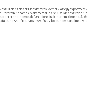
készültek, ezek a stílusos keretek kiemelik az egyes poszterek
n kereteink számos plakáttémát és stílust kiegészítenek, a
oszterkereteink nemcsak funkcionálisak, hanem eleganciát és
iafalat hozva létre. Megjegyzés: A keret nem tartalmazza a