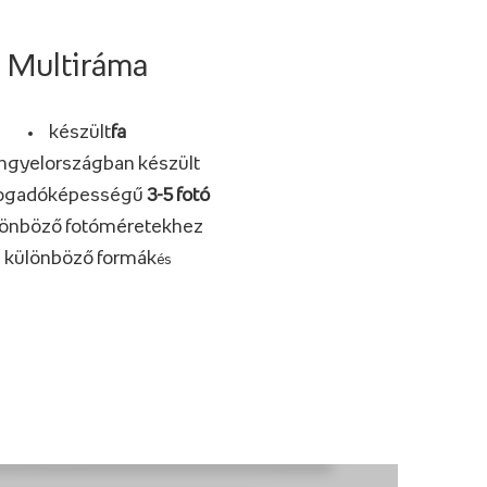
Multiráma
készült
fa
ngyelországban készült
ogadóképességű
3-5 fotó
lönböző fotóméretekhez
különböző formák
és