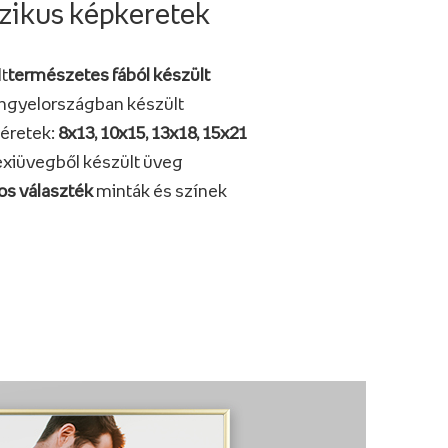
zikus képkeretek
t
természetes fából készült
ngyelországban készült
éretek:
8x13, 10x15, 13x18, 15x21
exiüvegből készült üveg
os választék
minták és színek