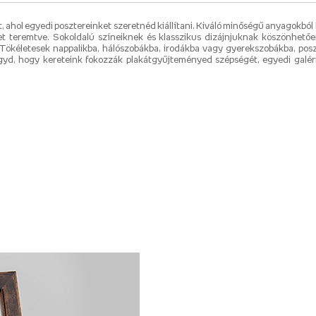
, ahol egyedi posztereinket szeretnéd kiállítani. Kiváló minőségű anyagokból 
et teremtve. Sokoldalú színeiknek és klasszikus dizájnjuknak köszönhetőe
ig. Tökéletesek nappalikba, hálószobákba, irodákba vagy gyerekszobákba, p
gyd, hogy kereteink fokozzák plakátgyűjteményed szépségét, egyedi galér