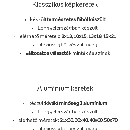
Klasszikus képkeretek
készült
természetes fából készült
Lengyelországban készült
elérhető méretek:
8x13, 10x15, 13x18, 15x21
plexiüvegből készült üveg
változatos választék
minták és színek
Alumínium keretek
készült
kiváló minőségű alumínium
Lengyelországban készült
elérhető méretek:
21x30, 30x40, 40x60, 50x70
plexiüvegből készült üveg