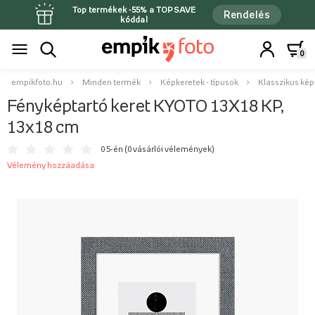
Top termékek -55% a TOPSAVE
Rendelés
kóddal
0
empikfoto.hu
Minden termék
Képkeretek - típusok
Klasszikus kép
Fényképtartó keret KYOTO 13X18 KP,
13x18 cm
0 5-én (
0 vásárlói vélemények
)
Vélemény hozzáadása