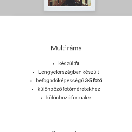
Multiráma
készült
fa
Lengyelországban készült
befogadóképességű
3-5 fotó
különböző fotóméretekhez
különböző formák
és