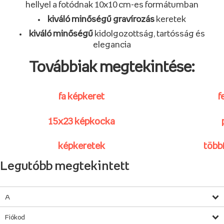
hellyel a fotódnak 10x10 cm-es formátumban
kiváló minőségű gravírozás
keretek
kiváló minőségű
kidolgozottság, tartósság és
elegancia
Továbbiak megtekintése:
fa képkeret
f
15x23 képkocka
képkeretek
több
Legutóbb megtekintett
A
Fiókod