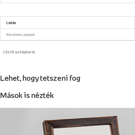
Leírás
Részletes adatok
13x18-as képkeret
Lehet, hogy tetszeni fog
Mások is nézték