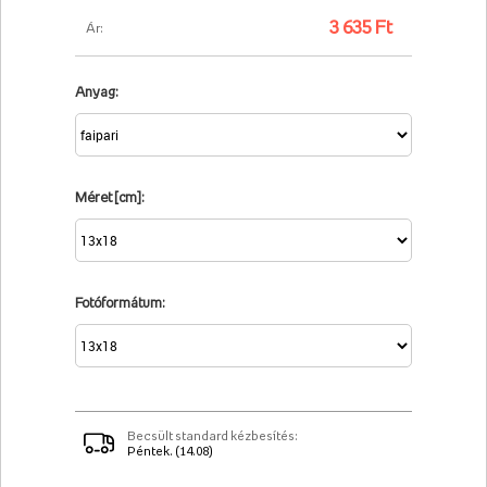
3 635 Ft
Ár:
Anyag:
Méret [cm]:
Fotóformátum:
Becsült standard kézbesítés:
Péntek. (14.08)