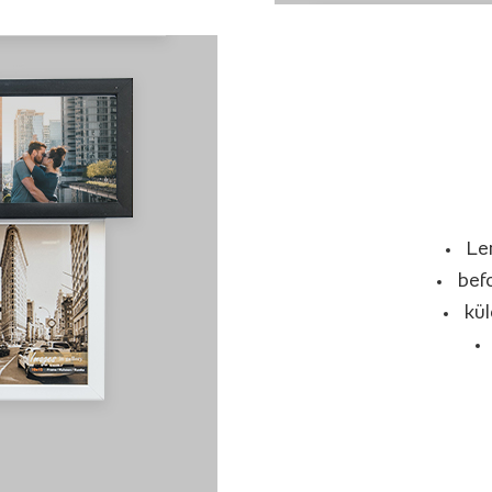
Le
bef
kü