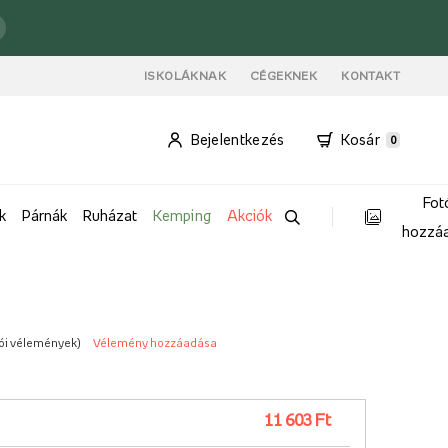
ISKOLÁKNAK
CÉGEKNEK
KONTAKT
Bejelentkezés
Kosár
0
Fot
k
Párnák
Ruházat
Kemping
Akciók
hozzá
lói vélemények
)
Vélemény hozzáadása
11 603 Ft