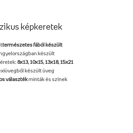
zikus képkeretek
t
természetes fából készült
ngyelországban készült
éretek:
8x13, 10x15, 13x18, 15x21
exiüvegből készült üveg
os választék
minták és színek