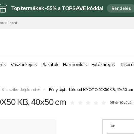
Top termékek -55% a TOPSAVE kóddal
Rendelés
vételi pont
rék
Vászonképek
Plakátok
Harmonikák
Fotókártyák
Takaró
Klasszikus képkeretek
Fényképtartó keret KYOTO 40X50 KB, 40x50 cm
0X50 KB, 40x50 cm
0 5-én (
0 vásár
Ár: