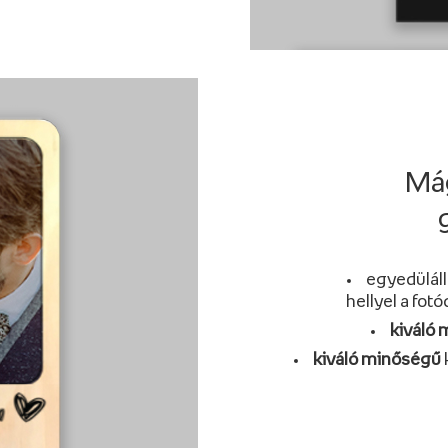
Mág
egyedüláll
hellyel a fo
kiváló
kiváló minőségű