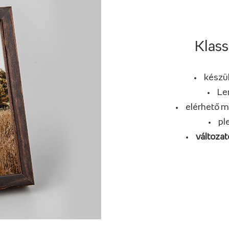
Klass
készül
Le
elérhető m
pl
változat