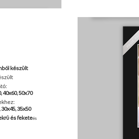
nból készült
szült
tó:
, 40x60, 50x70
ekhez:
, 30x45, 35x50
 ekrü és fekete
és