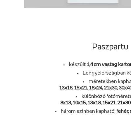
Paszpartu
készült
1,4 cm vastag karto
Lengyelországban ké
méretekben kapha
13x18, 15x21, 18x24, 21x30, 30x40
különböző fotóméret
8x13, 10x15, 13x18, 15x21, 21x30
három színben kapható:
fehér,