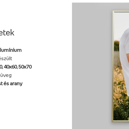
etek
alumínium
szült
0, 40x60, 50x70
 üveg
t és arany