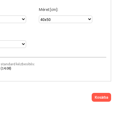
Méret [cm]:
 standard kézbesítés:
 (14.08)
kosárba