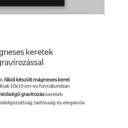
neses keretek
gravírozással
ó,
fából készült mágneses keret
tódnak 10x10 cm-es formátumban
 minőségű gravírozás
keretek
kidolgozottság, tartósság és elegancia