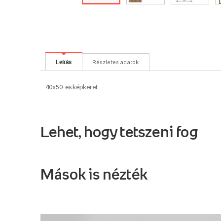
Leírás
Részletes adatok
40x50-es képkeret
Lehet, hogy tetszeni fog
Mások is nézték