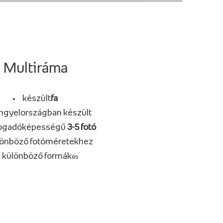
Multiráma
készült
fa
ngyelországban készült
ogadóképességű
3-5 fotó
lönböző fotóméretekhez
különböző formák
és