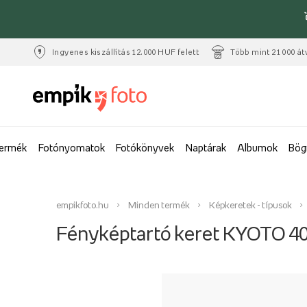
Ingyenes kiszállítás 12.000 HUF felett
Több mint 21 000 át
termék
Fotónyomatok
Fotókönyvek
Naptárak
Albumok
Bög
empikfoto.hu
Minden termék
Képkeretek - típusok
Fényképtartó keret KYOTO 4