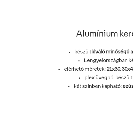
Alumínium ker
készült
kiváló minőségű 
Lengyelországban ké
elérhető méretek:
21x30, 30x4
plexiüvegből készült
két színben kapható:
ezüs