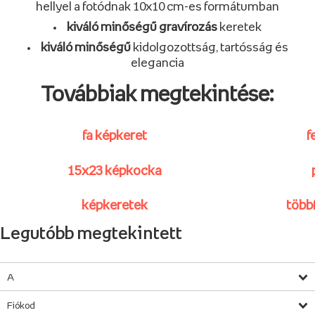
hellyel a fotódnak 10x10 cm-es formátumban
kiváló minőségű gravírozás
keretek
kiváló minőségű
kidolgozottság, tartósság és
elegancia
Továbbiak megtekintése:
fa képkeret
f
15x23 képkocka
képkeretek
több
Legutóbb megtekintett
A
Fiókod