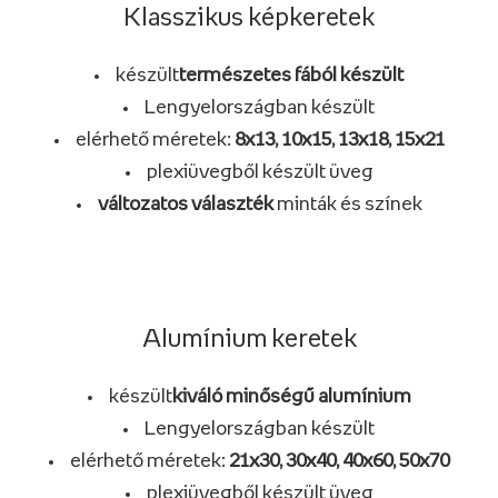
Klasszikus képkeretek
készült
természetes fából készült
Lengyelországban készült
elérhető méretek:
8x13, 10x15, 13x18, 15x21
plexiüvegből készült üveg
változatos választék
minták és színek
Alumínium keretek
készült
kiváló minőségű alumínium
Lengyelországban készült
elérhető méretek:
21x30, 30x40, 40x60, 50x70
plexiüvegből készült üveg