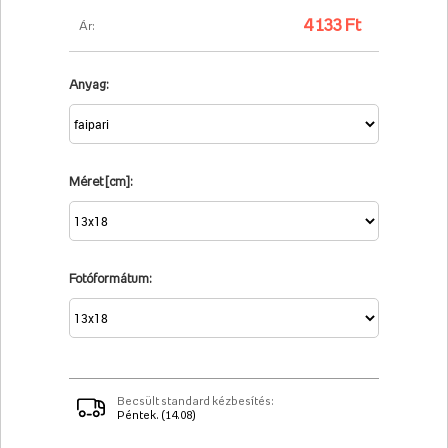
4 133 Ft
Ár:
Anyag:
Méret [cm]:
Fotóformátum:
Becsült standard kézbesítés:
Péntek. (14.08)