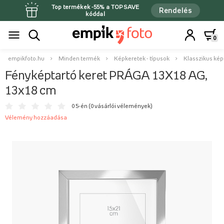
Top termékek -55% a TOPSAVE
Rendelés
kóddal
0
empikfoto.hu
Minden termék
Képkeretek - típusok
Klasszikus kép
Fényképtartó keret PRÁGA 13X18 AG,
13x18 cm
0 5-én (
0 vásárlói vélemények
)
Vélemény hozzáadása