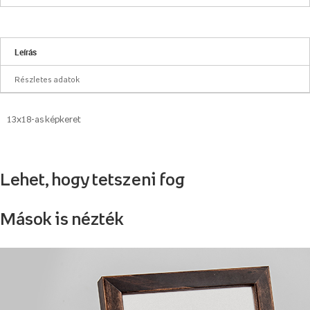
Leírás
Részletes adatok
13x18-as képkeret
Lehet, hogy tetszeni fog
Mások is nézték