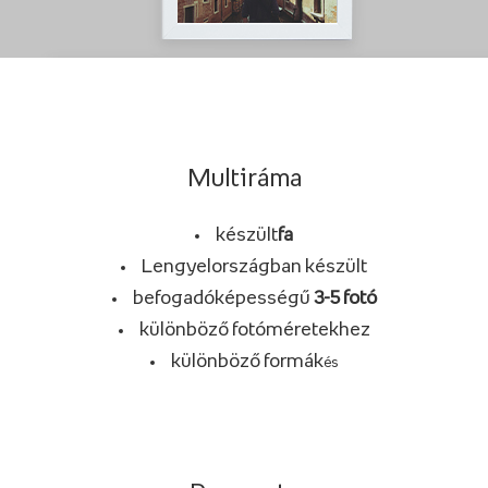
Multiráma
készült
fa
Lengyelországban készült
befogadóképességű
3-5 fotó
különböző fotóméretekhez
különböző formák
és