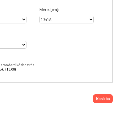
Méret [cm]:
 standard kézbesítés:
k. (13.08)
kosárba