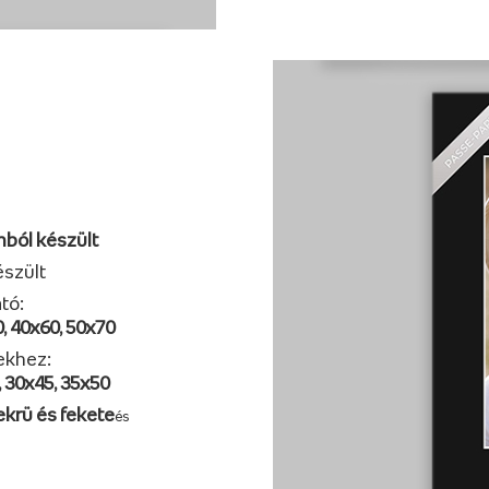
nból készült
szült
tó:
, 40x60, 50x70
ekhez:
, 30x45, 35x50
 ekrü és fekete
és