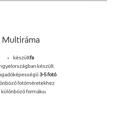
Multiráma
készült
fa
ngyelországban készült
ogadóképességű
3-5 fotó
lönböző fotóméretekhez
különböző formák
és