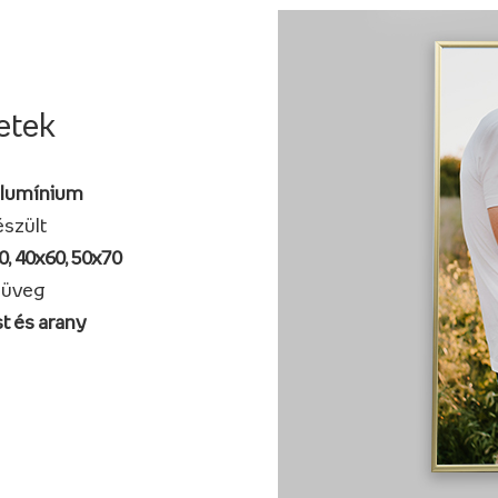
etek
alumínium
szült
0, 40x60, 50x70
 üveg
t és arany