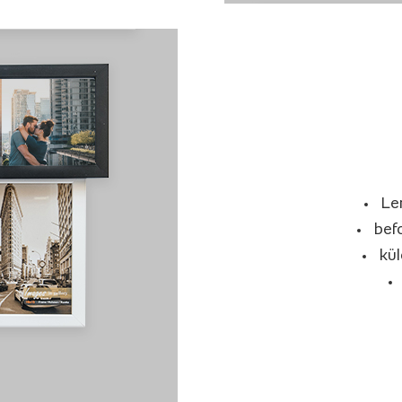
Le
bef
kü