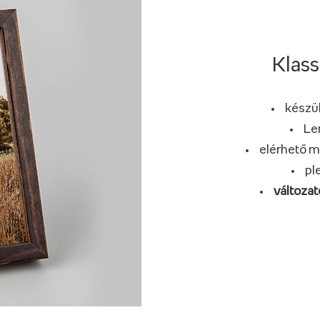
Klass
készül
Le
elérhető m
pl
változat