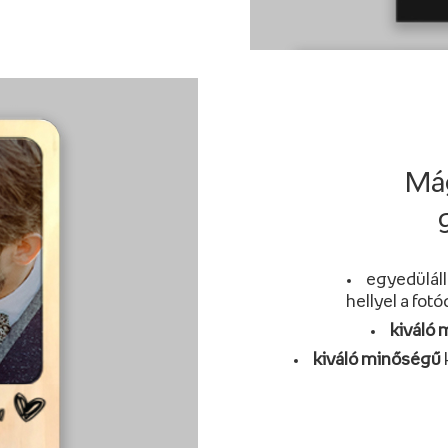
Mág
egyedüláll
hellyel a fo
kiváló
kiváló minőségű