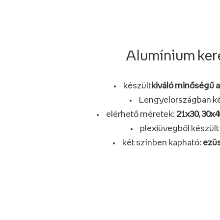
Alumínium ker
készült
kiváló minőségű 
Lengyelországban ké
elérhető méretek:
21x30, 30x4
plexiüvegből készült
két színben kapható:
ezüs