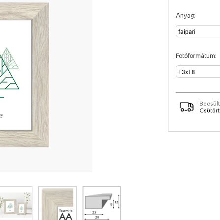
Anyag:
Fotóformátum:
Becsült
Csütörtö