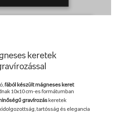
neses keretek
gravírozással
ó,
fából készült mágneses keret
tódnak 10x10 cm-es formátumban
 minőségű gravírozás
keretek
kidolgozottság, tartósság és elegancia