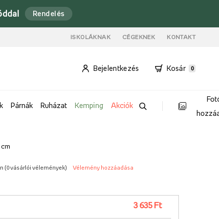
óddal
Rendelés
ISKOLÁKNAK
CÉGEKNEK
KONTAKT
Bejelentkezés
Kosár
0
Fot
k
Párnák
Ruházat
Kemping
Akciók
hozzá
8 cm
n (
0 vásárlói vélemények
)
Vélemény hozzáadása
3 635 Ft