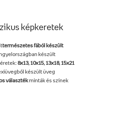
zikus képkeretek
t
természetes fából készült
ngyelországban készült
éretek:
8x13, 10x15, 13x18, 15x21
exiüvegből készült üveg
os választék
minták és színek