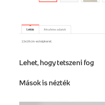
Leírás
Részletes adatok
13x18 cm-es képkeret.
Lehet, hogy tetszeni fog
Mások is nézték