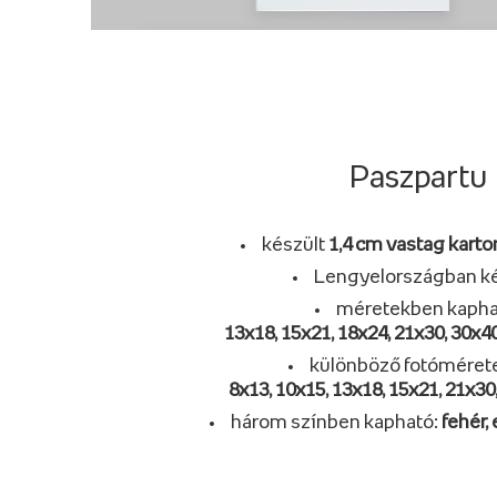
Paszpartu
készült
1,4 cm vastag karto
Lengyelországban ké
méretekben kapha
13x18, 15x21, 18x24, 21x30, 30x40
különböző fotóméret
8x13, 10x15, 13x18, 15x21, 21x30
három színben kapható:
fehér,