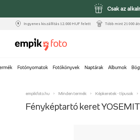
Csak az alka
Ingyenes kiszállítás 12.000 HUF felett
Több mint 21 000 át
termék
Fotónyomatok
Fotókönyvek
Naptárak
Albumok
Bög
empikfoto.hu
Minden termék
Képkeretek - típusok
Fényképtartó keret YOSEMIT