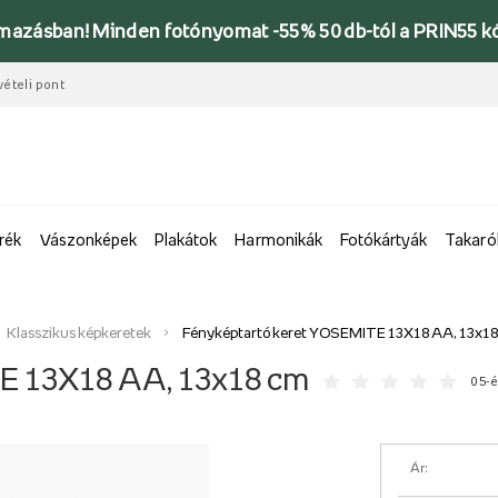
lmazásban! Minden fotónyomat -55% 50 db-tól a PRIN55 k
vételi pont
rék
Vászonképek
Plakátok
Harmonikák
Fotókártyák
Takaró
Klasszikus képkeretek
Fényképtartó keret YOSEMITE 13X18 AA, 13x1
E 13X18 AA, 13x18 cm
0 5-é
Ár: