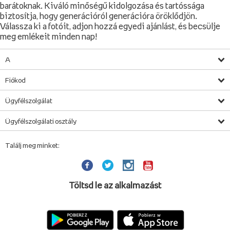
barátoknak. Kiváló minőségű kidolgozása és tartóssága
biztosítja, hogy generációról generációra öröklődjön.
Válassza ki a fotóit, adjon hozzá egyedi ajánlást, és becsülje
meg emlékeit minden nap!
A
Fiókod
Ügyfélszolgálat
Ügyfélszolgálati osztály
Találj meg minket:
Töltsd le az alkalmazást