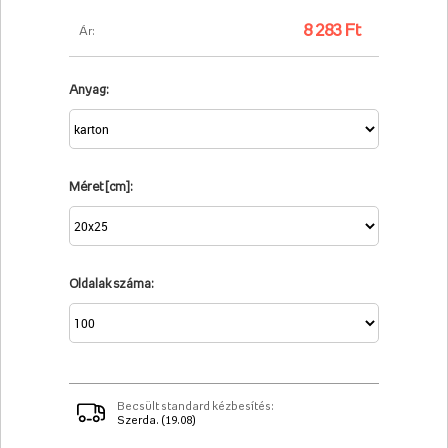
8 283 Ft
Ár:
Anyag:
Méret [cm]:
Oldalak száma:
Becsült standard kézbesítés:
Szerda. (19.08)