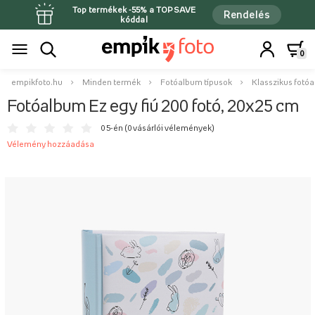
Top termékek -55% a TOPSAVE
Rendelés
kóddal
0
empikfoto.hu
Minden termék
Fotóalbum típusok
Klasszikus fotó
Fotóalbum Ez egy fiú 200 fotó, 20x25 cm
0 5-én (
0 vásárlói vélemények
)
Vélemény hozzáadása