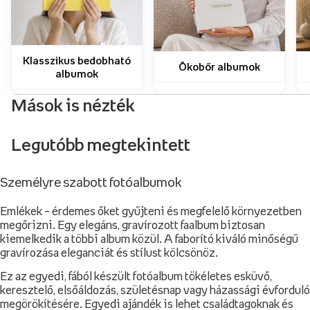
Klasszikus bedobható
Ökobőr albumok
albumok
Mások is nézték
Legutóbb megtekintett
Személyre szabott fotóalbumok
Emlékek – érdemes őket gyűjteni és megfelelő környezetben
megőrizni. Egy elegáns, gravírozott faalbum biztosan
kiemelkedik a többi album közül. A faborító kiváló minőségű
gravírozása eleganciát és stílust kölcsönöz.
Ez az egyedi, fából készült fotóalbum tökéletes esküvő,
keresztelő, elsőáldozás, születésnap vagy házassági évforduló
megörökítésére. Egyedi ajándék is lehet családtagoknak és