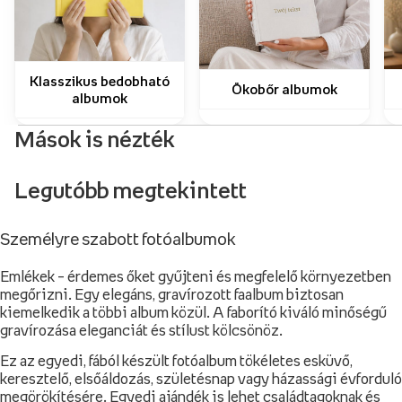
Klasszikus bedobható
Ökobőr albumok
albumok
Mások is nézték
Legutóbb megtekintett
Személyre szabott fotóalbumok
Emlékek – érdemes őket gyűjteni és megfelelő környezetben
megőrizni. Egy elegáns, gravírozott faalbum biztosan
kiemelkedik a többi album közül. A faborító kiváló minőségű
gravírozása eleganciát és stílust kölcsönöz.
Ez az egyedi, fából készült fotóalbum tökéletes esküvő,
keresztelő, elsőáldozás, születésnap vagy házassági évforduló
megörökítésére. Egyedi ajándék is lehet családtagoknak és