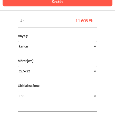
kosárba
11 603 Ft
Ár:
Anyag:
Méret [cm]:
Oldalak száma: