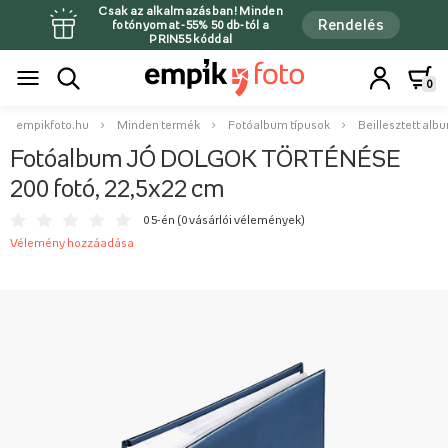
Csak az alkalmazásban! Minden
Rendelés
fotónyomat -55% 50 db-tól a
PRIN55 kóddal
0
empikfoto.hu
Minden termék
Fotóalbum típusok
Beillesztett alb
Fotóalbum JÓ DOLGOK TÖRTÉNÉSE
200 fotó, 22,5x22 cm
0 5-én (
0 vásárlói vélemények
)
Vélemény hozzáadása