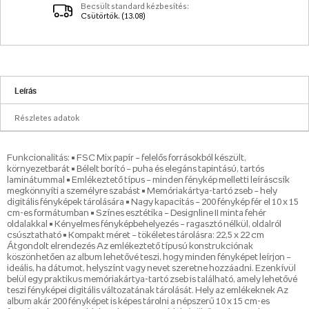
Becsült standard kézbesítés:
Csütörtök. (13.08)
Leírás
Részletes adatok
Funkcionalitás: • FSC Mix papír – felelős forrásokból készült,
környezetbarát • Bélelt borító – puha és elegáns tapintású, tartós
laminátummal • Emlékeztető típus – minden fénykép melletti leíráscsík
megkönnyíti a személyre szabást • Memóriakártya-tartó zseb – hely
digitális fényképek tárolására • Nagy kapacitás – 200 fénykép fér el 10 x 15
cm-es formátumban • Színes esztétika – Designline II minta fehér
oldalakkal • Kényelmes fényképbehelyezés – ragasztó nélkül, oldalról
csúsztatható • Kompakt méret – tökéletes tárolásra: 22,5 x 22 cm
Átgondolt elrendezés Az emlékeztető típusú konstrukciónak
köszönhetően az album lehetővé teszi, hogy minden fényképet leírjon –
ideális, ha dátumot, helyszínt vagy nevet szeretne hozzáadni. Ezenkívül
belül egy praktikus memóriakártya-tartó zseb is található, amely lehetővé
teszi fényképei digitális változatának tárolását. Hely az emlékeknek Az
album akár 200 fényképet is képes tárolni a népszerű 10 x 15 cm-es