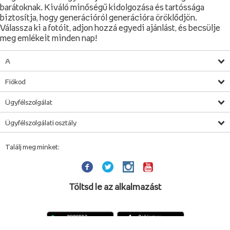
barátoknak. Kiváló minőségű kidolgozása és tartóssága
biztosítja, hogy generációról generációra öröklődjön.
Válassza ki a fotóit, adjon hozzá egyedi ajánlást, és becsülje
meg emlékeit minden nap!
A
Fiókod
Ügyfélszolgálat
Ügyfélszolgálati osztály
Találj meg minket:
Töltsd le az alkalmazást