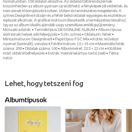
formátumban, 100 oldalon elosztva. Az oldalsó töltőrendszernek
köszönhetően az album gyorsan újratölthető, a fényképek jól védettek, és
nem esnek ki böngészés közben. Vidám és természetes megjelenés: A
színes Designline II dizájn és a fehér belső oldalak egységes és esztétikus
egészet alkotnak. A grafikai motívum illeszkedik a természetes témához,
így ez az album ideális ajándék vagy személyes emlékgyűjtemény.
Műszaki adatok: • Terméktípus: DESIGNLINE ALBUM • Album típusa:
aláírásnak helyet adó feljegyzés • Szín: színes • Oldalszín: fehér •
Minta/motívum: Designline II • Papírtípus: FSC Mix • Kötés: művészi
nyomat (laminált), vonalas • Fotóformátum: 10 × 15 cm • Maximális fotók
száma: 200 • Oldalak száma: 100 • Albumméret: 22,5 × 22 cm • Kitöltési
mód: oldalról behelyezés • Extrák: memóriakártya-tartó zseb • Téma:
natúr
Lehet, hogy tetszeni fog
Albumtípusok