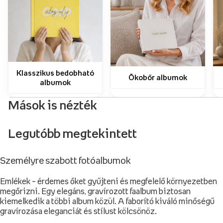
Klasszikus bedobható
Ökobőr albumok
albumok
Mások is nézték
Legutóbb megtekintett
Személyre szabott fotóalbumok
Emlékek – érdemes őket gyűjteni és megfelelő környezetben
megőrizni. Egy elegáns, gravírozott faalbum biztosan
kiemelkedik a többi album közül. A faborító kiváló minőségű
gravírozása eleganciát és stílust kölcsönöz.