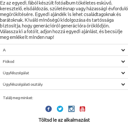
Ez az egyedi, fából készült fotóalbum tökéletes esküvő,
keresztelő, elsőáldozás, születésnap vagy házassági évforduló
megörökítésére. Egyedi ajándék is lehet családtagoknak és
barátoknak. Kiváló minőségű kidolgozása és tartóssága
biztosítja, hogy generációról generációra öröklődjön.
Válassza ki a fotóit, adjon hozzá egyedi ajánlást, és becsülje
meg emlékeit minden nap!
A
Fiókod
Ügyfélszolgálat
Ügyfélszolgálati osztály
Találj meg minket:
Töltsd le az alkalmazást