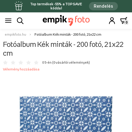
Top termékek -55% a TOPSAVE
Rendelés
kóddal
0
empikfoto.hu
Fotóalbum Kék minták - 200 fotó, 21x22 cm
Fotóalbum Kék minták - 200 fotó, 21x22
cm
0 5-én (
0 vásárlói vélemények
)
Vélemény hozzáadása