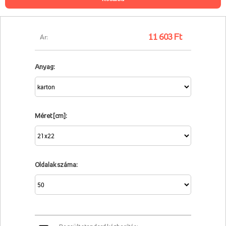
11 603 Ft
Ár:
Anyag:
Méret [cm]:
Oldalak száma: