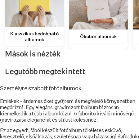
Klasszikus bedobható
Ökobőr albumok
albumok
Mások is nézték
Legutóbb megtekintett
Személyre szabott fotóalbumok
Emlékek – érdemes őket gyűjteni és megfelelő környezetben
megőrizni. Egy elegáns, gravírozott faalbum biztosan
kiemelkedik a többi album közül. A faborító kiváló minőségű
gravírozása eleganciát és stílust kölcsönöz.
Ez az egyedi, fából készült fotóalbum tökéletes esküvő,
keresztelő, elsőáldozás, születésnap vagy házassági évforduló