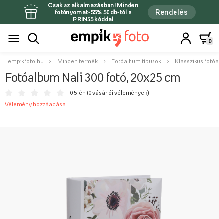
Csak az alkalmazásban! Minden
Rendelés
fotónyomat -55% 50 db-tól a
PRIN55 kóddal
0
empikfoto.hu
Minden termék
Fotóalbum típusok
Klasszikus fotó
Fotóalbum Nali 300 fotó, 20x25 cm
0 5-én (
0 vásárlói vélemények
)
Vélemény hozzáadása