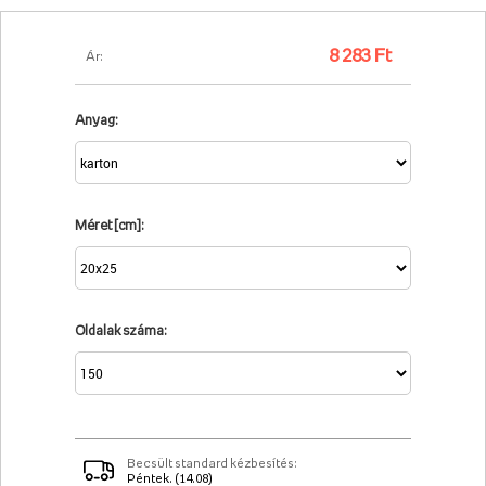
8 283 Ft
Ár:
Anyag:
Méret [cm]:
Oldalak száma:
Becsült standard kézbesítés:
Péntek. (14.08)