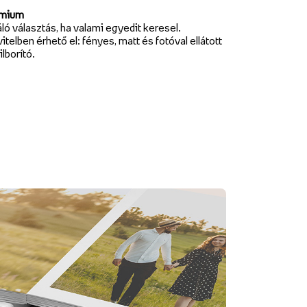
mium
ló választás, ha valami egyedit keresel.
vitelben érhető el: fényes, matt és fotóval ellátott
ilborító.