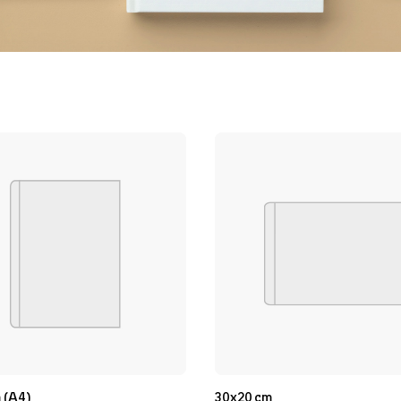
 (A4)
30x20 cm