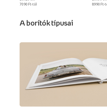
7090 Ft-tól
8990 Ft-t
A borítók típusai