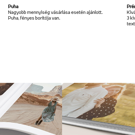
Puha
Pré
Nagyobb mennyiség vásárlása esetén ajánlott.
Kivá
Puha, fényes borítója van.
3 ki
text