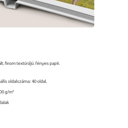
 finom textúrájú, fényes papír.
is oldalszáma: 40 oldal.
00 g/m²
dalak