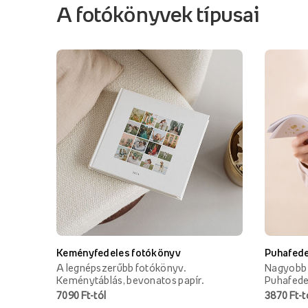
A fotókönyvek típusai
Keményfedeles fotókönyv
Puhafede
A legnépszerűbb fotókönyv.
Nagyobb 
Keménytáblás, bevonatos papír.
Puhafede
7090 Ft-tól
3870 Ft-t