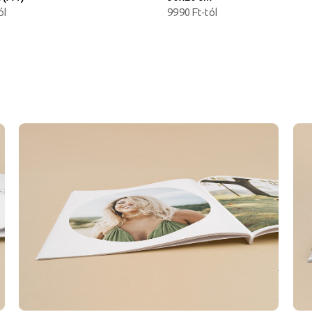
ól
9990 Ft-tól