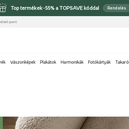
Top termékek -55% a TOPSAVE kóddal
Rendelés
vételi pont
rék
Vászonképek
Plakátok
Harmonikák
Fotókártyák
Takaró