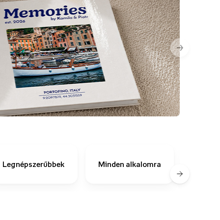
→
Fot
Legnépszerűbbek
Minden alkalomra
ki