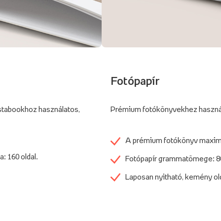
Fotópapír
stabookhoz használatos,
Prémium fotókönyvekhez használt,
A prémium fotókönyv maximál
 160 oldal.
Fotópapír grammatömege: 8
Laposan nyitható, kemény ol