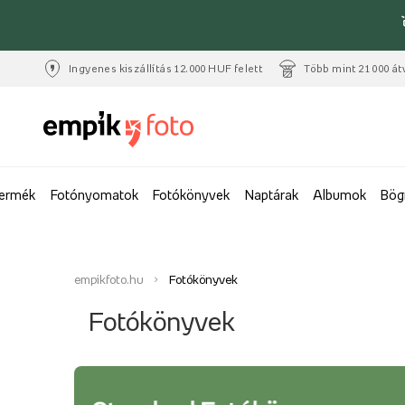
Ingyenes kiszállítás 12.000 HUF felett
Több mint 21 000 át
termék
Fotónyomatok
Fotókönyvek
Naptárak
Albumok
Bög
empikfoto.hu
Fotókönyvek
Fotókönyvek