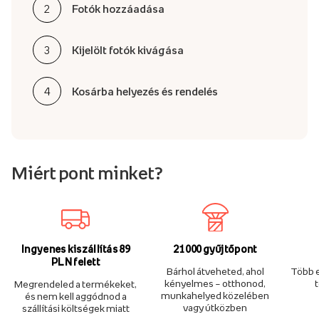
2
Fotók hozzáadása
3
Kijelölt fotók kivágása
4
Kosárba helyezés és rendelés
Miért pont minket?
Ingyenes kiszállítás 89
21 000 gyűjtőpont
PLN felett
Bárhol átveheted, ahol
Több e
kényelmes – otthonod,
Megrendeled a termékeket,
munkahelyed közelében
és nem kell aggódnod a
vagy útközben
szállítási költségek miatt