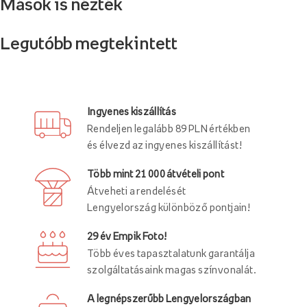
Mások is nézték
Legutóbb megtekintett
Ingyenes kiszállítás
Rendeljen legalább 89 PLN értékben
és élvezd az ingyenes kiszállítást!
Több mint 21 000 átvételi pont
Átveheti a rendelését
Lengyelország különböző pontjain!
29 év Empik Foto!
Több éves tapasztalatunk garantálja
szolgáltatásaink magas színvonalát.
A legnépszerűbb Lengyelországban