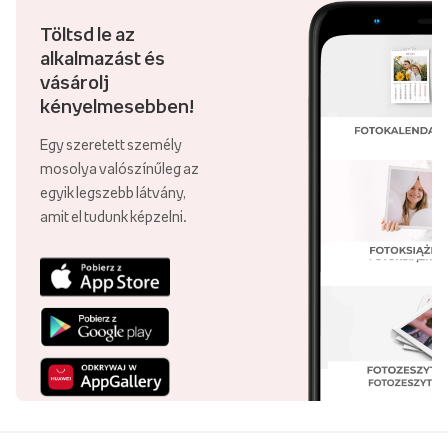
Töltsd le az
alkalmazást és
vásárolj
kényelmesebben!
Egy szeretett személy
mosolya valószínűleg az
egyik legszebb látvány,
amit el tudunk képzelni.