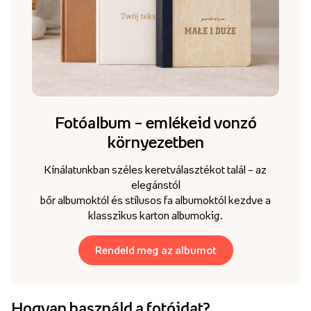
Fotóalbum – emlékeid vonzó
környezetben
Kínálatunkban széles keretválasztékot talál – az
elegánstól
bőr albumoktól és stílusos fa albumoktól kezdve a
klasszikus karton albumokig.
Rendeld meg az albumot
Hogyan használd a fotóidat?