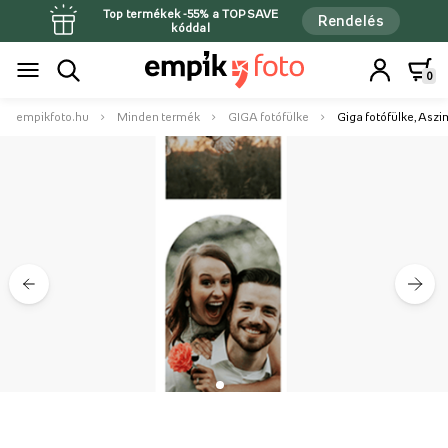
Top termékek -55% a TOPSAVE
Rendelés
kóddal
0
empikfoto.hu
Minden termék
GIGA fotófülke
Giga fotófülke, Aszi