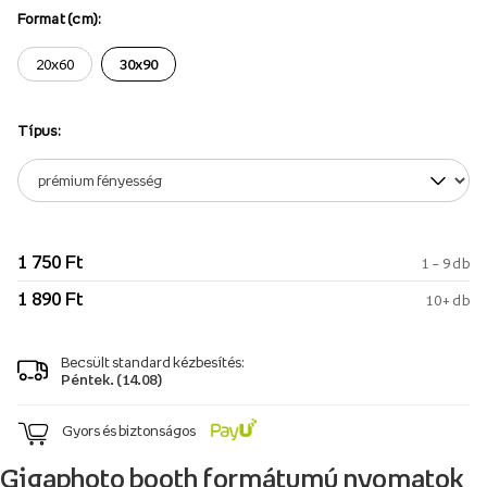
Format (cm):
20x60
30x90
Típus:
1 750 Ft
1 – 9 db
1 890 Ft
10+ db
Becsült standard kézbesítés:
Péntek. (14.08)
Gyors és biztonságos
Gigaphoto booth formátumú nyomatok