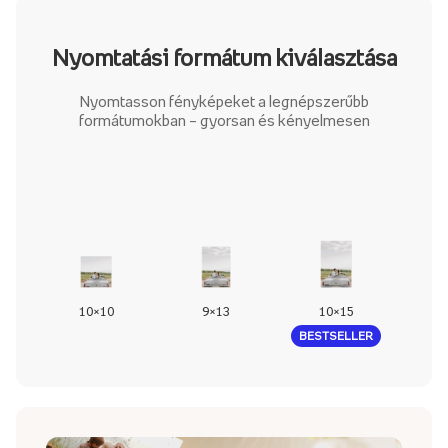
Nyomtatási formátum kiválasztása
Nyomtasson fényképeket a legnépszerűbb
formátumokban – gyorsan és kényelmesen
10×10
9×13
10×15
1
BESTSELLER