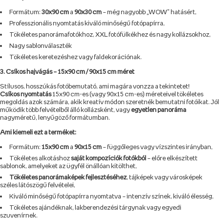
Formátum:
30x90 cm
a
90x30 cm
– még nagyobb „WOW” hatásért,
Professzionális nyomtatás kiváló minőségű fotópapírra,
Tökéletes panorámafotókhoz, XXL fotófülkékhez és nagy kollázsokhoz,
Nagy sablonválaszték
Tökéletes keretezéshez vagy faldekorációnak.
3. Csíkos hajvágás – 15x90 cm / 90x15 cm méret
Stílusos, hosszúkás fotóbemutató, ami magára vonzza a tekintetet!
Csíkos nyomtatás
15x90 cm-es (vagy 90x15 cm-es) méreteivel tökéletes
megoldás azok számára, akik kreatív módon szeretnék bemutatni fotóikat. Jól
működik több felvételből álló kollázsként, vagy
egyetlen panoráma
nagyméretű, lenyűgöző formátumban.
Ami kiemeli ezt a terméket:
Formátum:
15x90 cm
a
90x15 cm
– függőleges vagy vízszintes irányban,
Tökéletes alkotáshoz
saját kompozíciók fotókból
– előre elkészített
sablonok, amelyeket az ügyfél önállóan kitölthet,
Tökéletes panorámaképek fejlesztéséhez
, tájképek vagy városképek
széles látószögű felvételei,
Kiváló minőségű fotópapírra nyomtatva – intenzív színek, kiváló élesség,
Tökéletes ajándéknak, lakberendezési tárgynak vagy egyedi
szuvenírnek.