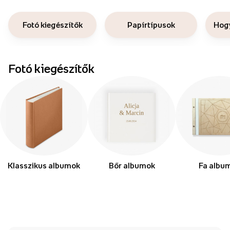
Fotó kiegészítők
Papírtípusok
Hogy
Fotó kiegészítők
Klasszikus albumok
Bőr albumok
Fa albu