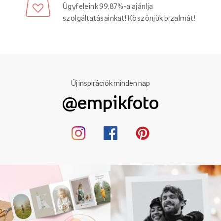
Ügyfeleink 99,87%-a ajánlja
szolgáltatásainkat! Köszönjük bizalmát!
Új inspirációk minden nap
@empikfoto