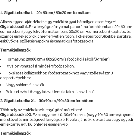
1. Gigafotobudka L – 20x60 cm / 60x20 cm formátum
Alkoss egyedi ajándékot vagy emléktárgyat bármilyen eseményre!
Gigafotobooth L
Ez a lenyűgöző nyomat panoráma formátumban, 20x60 cm-
es méretben (vagy fekvő formátumban, 60x20 cm-es méretben) kapható, és
számos emléket örökít meg egyetlen fotón. Tökéletes fotófülkékbe, partikra,
esküvőkre, születésnapokra és tematikus fotózásokra.
Termékjellemzők:
Formátum:
20x60 cm
a
60x20 cm
(a fotó tájolásától függően),
Kiváló nyomtatási minőség fotópapíron,
Tökéletes kollázsokhoz, fotósorozatokhoz vagy szélesvásznú
csoportképekhez,
Nagy sablonválaszték
Bekeretezhető vagy közvetlenül a falra akasztható.
2. Gigafotobudka XL – 30x90 cm / 90x30 cm formátum
Több hely az emlékeknek lenyűgöző méretben!
Gigafotobudka XL
Ez a nagyméretű, 30x90 cm-es (vagy 90x30 cm-es) nyomat
méretével és minőségével lenyűgöző. Kiváló ajándék, dekoráció vagy egyedi
emléktárgy egy különleges eseményről.
Termékjellemzők: