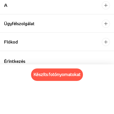
A
Ügyfélszolgálat
Fiókod
Érintkezés
+48 22 462 72 56
készíts fotónyomatokat
Hétfő-Péntek: 8:00-18:00
Kapcsolatfelvételi űrlap
Vállalkozásoknak/Nagykereskedelemnek
Oktatási intézmények számára
Fizetési szolgáltató