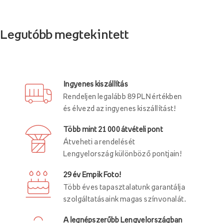
Legutóbb megtekintett
Ingyenes kiszállítás
Rendeljen legalább 89 PLN értékben
és élvezd az ingyenes kiszállítást!
Több mint 21 000 átvételi pont
Átveheti a rendelését
Lengyelország különböző pontjain!
29 év Empik Foto!
Több éves tapasztalatunk garantálja
szolgáltatásaink magas színvonalát.
A legnépszerűbb Lengyelországban