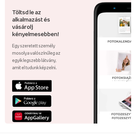
Töltsd le az
alkalmazást és
vásárolj
kényelmesebben!
Egy szeretett személy
mosolya valószínűleg az
egyik legszebb látvány,
amit el tudunk képzelni.