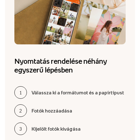
Nyomtatás rendelése néhány
egyszerű lépésben
Válassza ki a formátumot és a papírtípust
1
2
Fotók hozzáadása
3
Kijelölt fotók kivágása