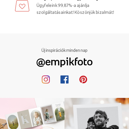
Ügyfeleink 99,87%-a ajánlja
szolgáltatásainkat! Köszönjük bizalmát!
Új inspirációk minden nap
@empikfoto