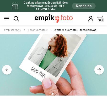
Csak az alkalmazásban! Minden
Rendelés
fotónyomat -55% 50 db-tól a
PRIN55 kóddal
0
empikfoto.hu
Fotónyomatok
Digitális nyomatok - fotóelőhívás