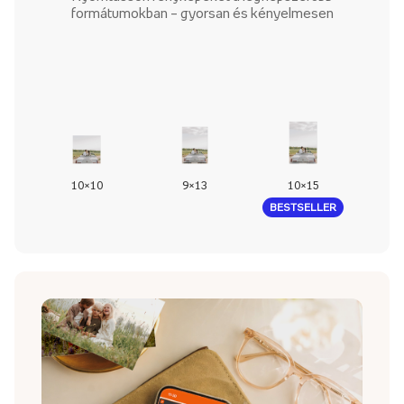
formátumokban – gyorsan és kényelmesen
10×10
9×13
10×15
1
BESTSELLER