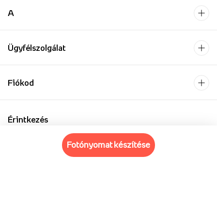
A
Ügyfélszolgálat
Fiókod
Érintkezés
+48 22 462 72 56
fotónyomat készítése
Hétfő-Péntek: 8:00-18:00
Kapcsolatfelvételi űrlap
Vállalkozásoknak/Nagykereskedelemnek
Oktatási intézmények számára
Fizetési szolgáltató