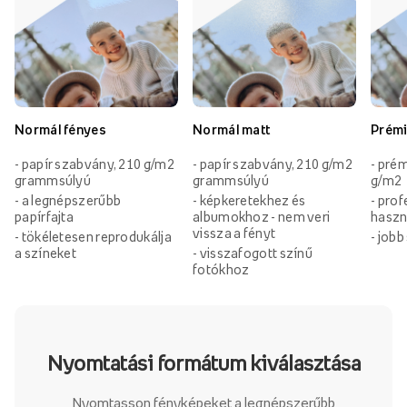
Normál fényes
Normál matt
Prémi
- papír szabvány, 210 g/m2
- papír szabvány, 210 g/m2
- prém
grammsúlyú
grammsúlyú
g/m2
- a legnépszerűbb
- képkeretekhez és
- prof
papírfajta
albumokhoz - nem veri
haszn
vissza a fényt
- tökéletesen reprodukálja
- job
a színeket
- visszafogott színű
fotókhoz
Nyomtatási formátum kiválasztása
Nyomtasson fényképeket a legnépszerűbb