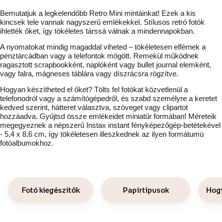
Bemutatjuk a legkelendőbb Retro Mini mintáinkat!
Ezek a kis
kincsek tele vannak nagyszerű emlékekkel. Stílusos retró fotók
ihlették őket, így tökéletes társsá válnak a mindennapokban.
A nyomatokat mindig magaddal viheted – tökéletesen elférnek a
pénztárcádban vagy a telefontok mögött. Remekül működnek
ragasztott scrapbookként, naplóként vagy bullet journal elemként,
vagy falra, mágneses táblára vagy díszrácsra rögzítve.
Hogyan készítheted el őket? Tölts fel fotókat közvetlenül a
telefonodról vagy a számítógépedről, és szabd személyre a keretet
kedved szerint, hátteret választva, szöveget vagy clipartot
hozzáadva. Gyűjtsd össze emlékeidet miniatűr formában!
Méreteik
megegyeznek a népszerű Instax instant fényképezőgép-betétekével
- 5,4 x 8,6 cm, így tökéletesen illeszkednek az ilyen formátumú
fotóalbumokhoz.
Fotó kiegészítők
Papírtípusok
Hogy