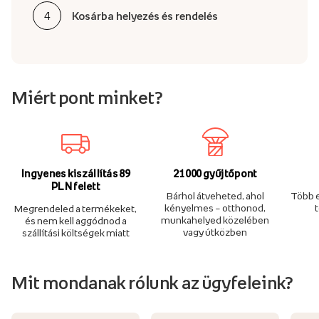
4
Kosárba helyezés és rendelés
Miért pont minket?
Ingyenes kiszállítás 89
21 000 gyűjtőpont
PLN felett
Bárhol átveheted, ahol
Több e
kényelmes – otthonod,
Megrendeled a termékeket,
munkahelyed közelében
és nem kell aggódnod a
vagy útközben
szállítási költségek miatt
Mit mondanak rólunk az ügyfeleink?