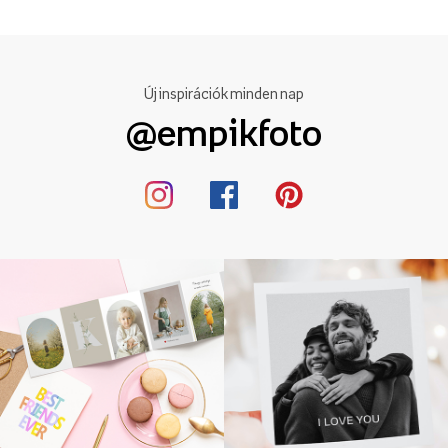
Új inspirációk minden nap
@empikfoto