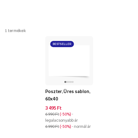
1
termékek
BESTSELLER
Poszter, Üres sablon,
60x40
3 495 Ft
6 990 Ft
-50%
-
legalacsonyabb ár
6 990 Ft
-50%
- normál ár