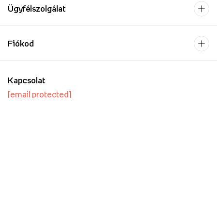
Ügyfélszolgálat
Fiókod
Kapcsolat
[email protected]
Hétfő-Péntek: 9:00-17:00
Kapcsolatfelvételi űrlap
Vállalkozásoknak/Nagykereskedelemnek
Oktatási intézmények számára
Fizetési szolgáltató