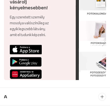
vásárolj
kényelmesebben!
Egy szeretett személy
mosolya valószínűleg az
egyik legszebb látvány,
amit el tudunk képzelni.
A