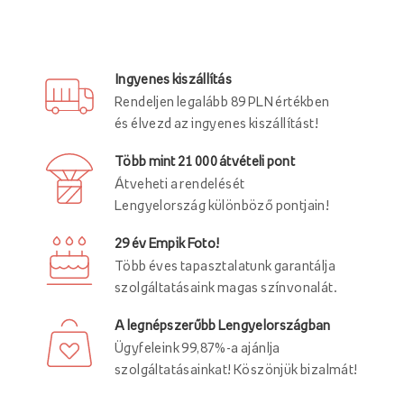
Ingyenes kiszállítás
Rendeljen legalább 89 PLN értékben
és élvezd az ingyenes kiszállítást!
Több mint 21 000 átvételi pont
Átveheti a rendelését
Lengyelország különböző pontjain!
29 év Empik Foto!
Több éves tapasztalatunk garantálja
szolgáltatásaink magas színvonalát.
A legnépszerűbb Lengyelországban
Ügyfeleink 99,87%-a ajánlja
szolgáltatásainkat! Köszönjük bizalmát!