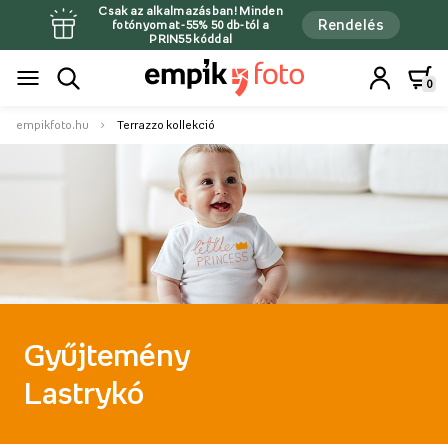
Csak az alkalmazásban! Minden
Rendelés
fotónyomat -55% 50 db-tól a
PRIN55 kóddal
0
empikfoto.hu
Terrazzo kollekció
Gyűjtemény
Lastrykó