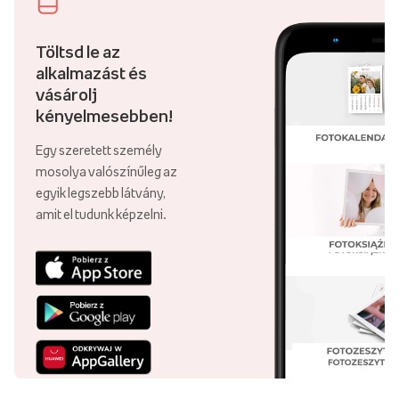
Töltsd le az
alkalmazást és
vásárolj
kényelmesebben!
Egy szeretett személy
mosolya valószínűleg az
egyik legszebb látvány,
amit el tudunk képzelni.