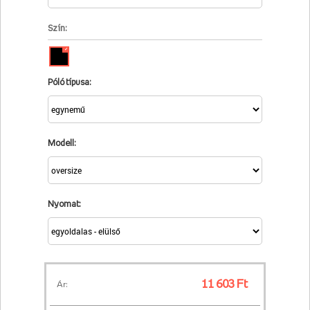
Szín:
✓
Póló típusa:
Modell:
Nyomat:
11 603 Ft
Ár: