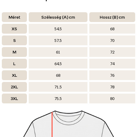
Méret
Szélesség (A) cm
Hossz (B) cm
XS
54,5
68
S
57,5
70
M
61
72
L
64,5
74
XL
68
76
2XL
71,5
78
3XL
75,5
80