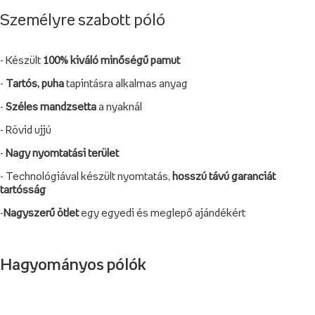
Személyre szabott póló
- Készült
100%
kiváló minőségű pamut
-
Tartós, puha
tapintásra alkalmas anyag
-
Széles mandzsetta
a nyaknál
- Rövid ujjú
-
Nagy nyomtatási terület
- Technológiával készült nyomtatás,
hosszú távú garanciát
tartósság
-
Nagyszerű ötlet
egy egyedi és meglepő ajándékért
Hagyományos pólók