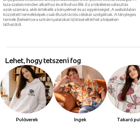
laza szabás minden alkathoz és stílushoz illik. Ez a tökéletes választás
azok számára, akik értékelik a kényelmet és az egyéniséget. A weboldalon
közzétett termékképek csak illusztrációs célokat szolgálnak. A tényleges
termék (beleértve a színárnyalatokat is) kissé eltérhet a képeken
láthatótól.
Lehet, hogy tetszeni fog
Pulóverek
Ingek
Takaró pu