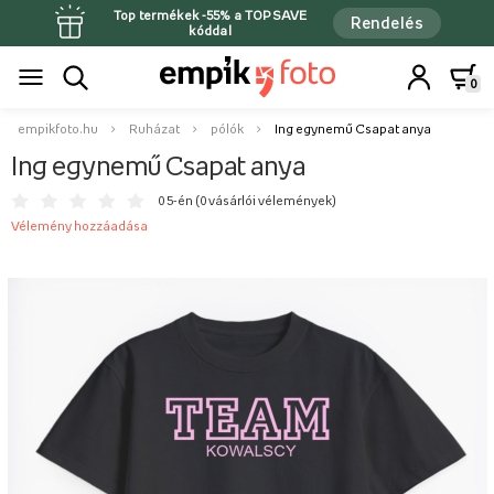
Top termékek -55% a TOPSAVE
Rendelés
kóddal
0
empikfoto.hu
Ruházat
pólók
Ing egynemű Csapat anya
Ing egynemű Csapat anya
0 5-én (
0 vásárlói vélemények
)
Vélemény hozzáadása