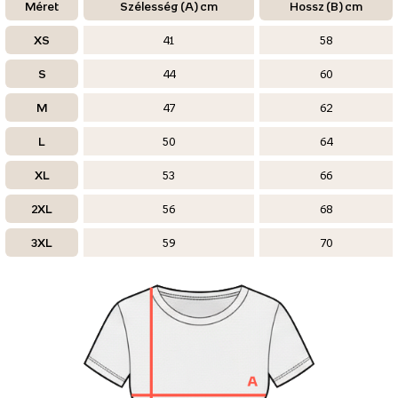
Méret
Szélesség (A) cm
Hossz (B) cm
XS
41
58
S
44
60
M
47
62
L
50
64
XL
53
66
2XL
56
68
3XL
59
70