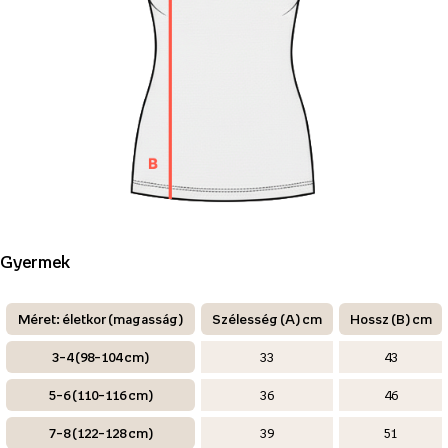
Gyermek
Méret: életkor (magasság)
Szélesség (A) cm
Hossz (B) cm
3–4 (98–104 cm)
33
43
5–6 (110–116 cm)
36
46
7–8 (122–128 cm)
39
51