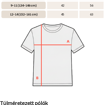
9–11 (134–146 cm)
42
56
12–14 (152–161 cm)
45
63
Túlméretezett pólók