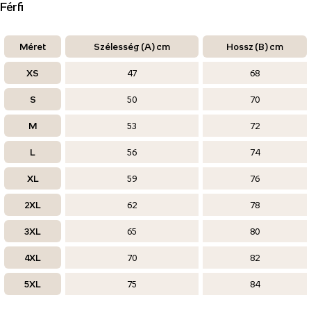
Férfi
Méret
Szélesség (A) cm
Hossz (B) cm
XS
47
68
S
50
70
M
53
72
L
56
74
XL
59
76
2XL
62
78
3XL
65
80
4XL
70
82
5XL
75
84