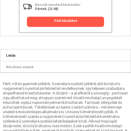
Becsült standard kézbesítés:
Péntek. (21.08)
póló készítése
Leírás
Részletes adatok
Férfi, női és gyermek pólóink. Személyre szabott pólóink elöl és hátul is
nagyméretű nyomtatási felülettel rendelkeznek, így teljesen szabadjára
engedheted kreativitásodat. A dizájnt – a grafikától a szövegig – pontosan
úgy alkothatod meg, ahogyan szeretnéd. Kiváló minőségű anyagokból
készültek, egész napos kényelmet biztosítanak. Tartósak, lélegzőek és
puha tapintásúak. Tökéletesek az egész család számára – mindennapi
viseletre és különleges alkalmakra is. Uniszex túlméretezett pólók. A
túlméretezett szabás a nagyméretű nyomtatási felülettel kombinálva
széleskörű személyre szabási lehetőségeket kínál. Alkosd meg saját
dizájnodat, és tűnj ki divatos, laza módon. Ezek a pólók kiváló minőségű
anyagokból készültek, amelyek biztosítják a kényelmet és a tartósságot. A