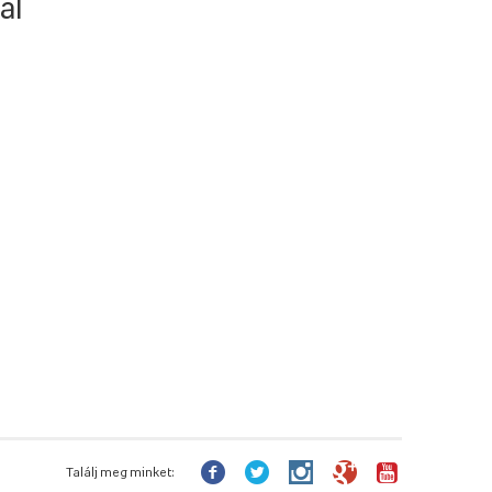
al
Találj meg minket: