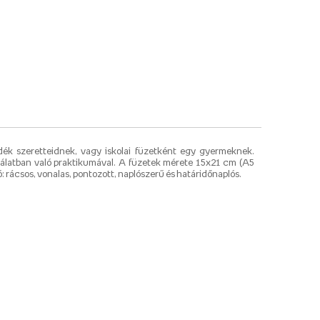
ndék szeretteidnek, vagy iskolai füzetként egy gyermeknek.
álatban való praktikumával. A füzetek mérete 15x21 cm (A5
: rácsos, vonalas, pontozott, naplószerű és határidőnaplós.