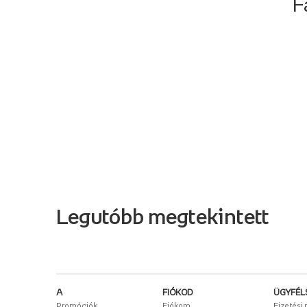
F
Legutóbb megtekintett
A
FIÓKOD
ÜGYFÉL
Promóciók
Fiókom
Fizetési