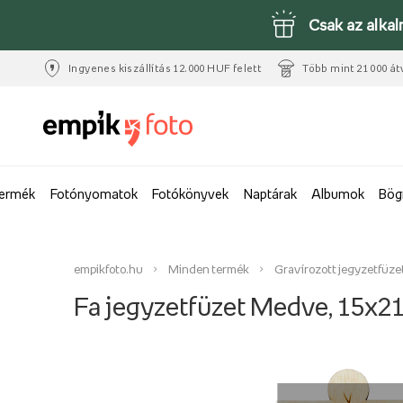
Csak az alka
Ingyenes kiszállítás 12.000 HUF felett
Több mint 21 000 át
termék
Fotónyomatok
Fotókönyvek
Naptárak
Albumok
Bög
empikfoto.hu
Minden termék
Gravírozott jegyzetfüz
Fa jegyzetfüzet Medve, 15x2