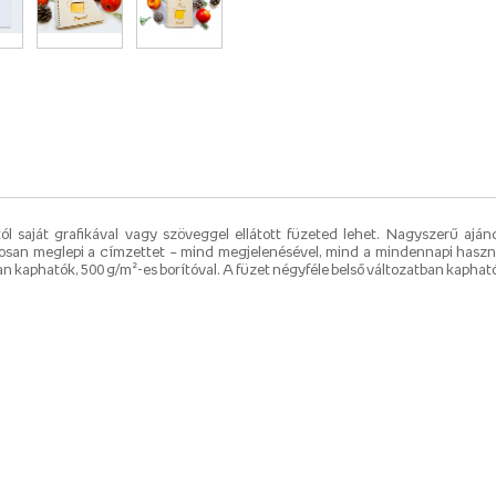
tól saját grafikával vagy szöveggel ellátott füzeted lehet. Nagyszerű ajá
tosan meglepi a címzettet – mind megjelenésével, mind a mindennapi haszn
an kaphatók, 500 g/m²-es borítóval. A füzet négyféle belső változatban kapható