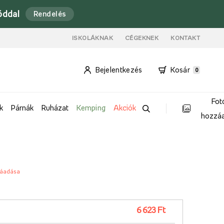
óddal
Rendelés
ISKOLÁKNAK
CÉGEKNEK
KONTAKT
Bejelentkezés
Kosár
0
Fot
k
Párnák
Ruházat
Kemping
Akciók
hozzá
záadása
6 623 Ft