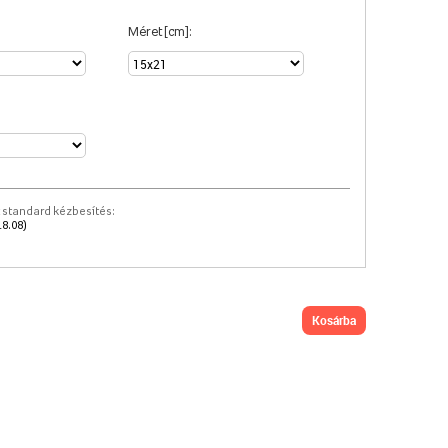
Méret [cm]:
 standard kézbesítés:
18.08)
kosárba