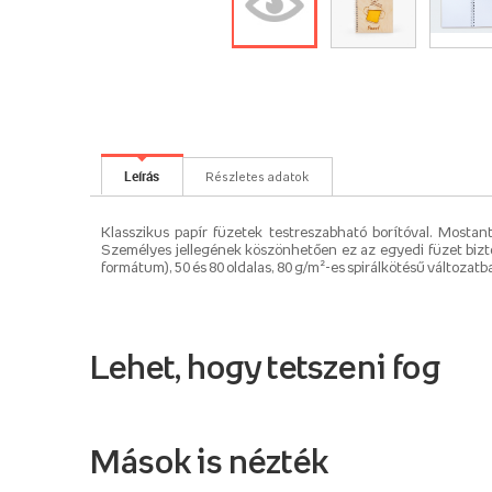
Leírás
Részletes adatok
Klasszikus papír füzetek testreszabható borítóval. Mostan
Személyes jellegének köszönhetően ez az egyedi füzet biz
formátum), 50 és 80 oldalas, 80 g/m²-es spirálkötésű változatb
Lehet, hogy tetszeni fog
Mások is nézték