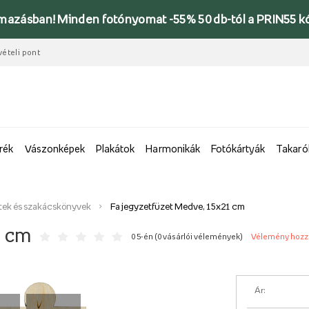
lmazásban! Minden fotónyomat -55% 50 db-tól a PRIN55 k
vételi pont
rék
Vászonképek
Plakátok
Harmonikák
Fotókártyák
Takaró
etek és szakácskönyvek
Fa jegyzetfüzet Medve, 15x21 cm
1 cm
0 5-én (
0 vásárlói vélemények
)
Vélemény hoz
Ár: