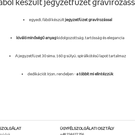
ából készült jegyzetfüzet gravírozáss
egyedi, fából készült
jegyzetfüzet gravírozással
kiváló minőségű anyag
kidolgozottság, tartósság és elegancia
A jegyzetfüzet 30 sima, 160 g súlyú, spirálkötésű lapot tartalmaz
dedikációt írjon, rendeljen -
a többit mi elintézzük
SZOLGÁLAT
ÜGYFÉLSZOLGÁLATI OSZTÁLY
 módok
+48 224 627 256