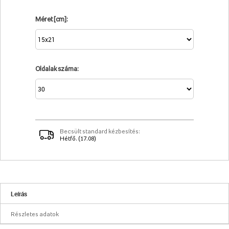
Méret [cm]:
Oldalak száma:
Becsült standard kézbesítés:
Hétfő. (17.08)
Leírás
Részletes adatok