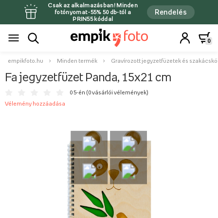
Csak az alkalmazásban! Minden
Rendelés
fotónyomat -55% 50 db-tól a
PRIN55 kóddal
0
empikfoto.hu
Minden termék
Gravírozott jegyzetfüzetek és szakácsk
Fa jegyzetfüzet Panda, 15x21 cm
0 5-én (
0 vásárlói vélemények
)
Vélemény hozzáadása