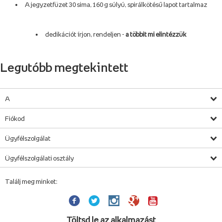
A jegyzetfüzet 30 sima, 160 g súlyú, spirálkötésű lapot tartalmaz
dedikációt írjon, rendeljen -
a többit mi elintézzük
Legutóbb megtekintett
A
Fiókod
Ügyfélszolgálat
Ügyfélszolgálati osztály
Találj meg minket:
Töltsd le az alkalmazást