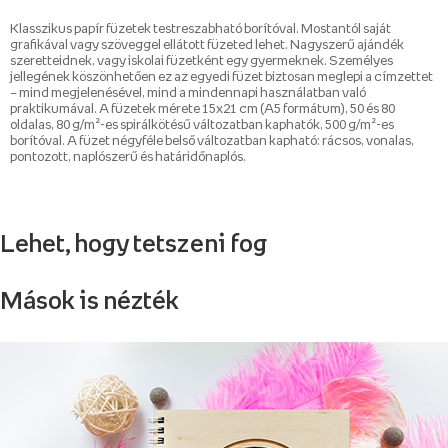
Klasszikus papír füzetek testreszabható borítóval. Mostantól saját
grafikával vagy szöveggel ellátott füzeted lehet. Nagyszerű ajándék
szeretteidnek, vagy iskolai füzetként egy gyermeknek. Személyes
jellegének köszönhetően ez az egyedi füzet biztosan meglepi a címzettet
– mind megjelenésével, mind a mindennapi használatban való
praktikumával. A füzetek mérete 15x21 cm (A5 formátum), 50 és 80
oldalas, 80 g/m²-es spirálkötésű változatban kaphatók, 500 g/m²-es
borítóval. A füzet négyféle belső változatban kapható: rácsos, vonalas,
pontozott, naplószerű és határidőnaplós.
Lehet, hogy tetszeni fog
Mások is nézték