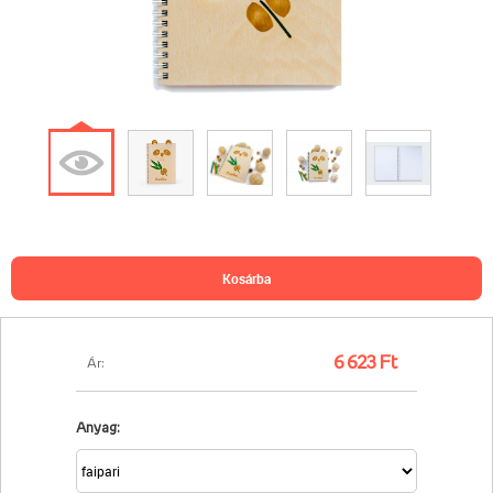
kosárba
6 623 Ft
Ár:
Anyag: