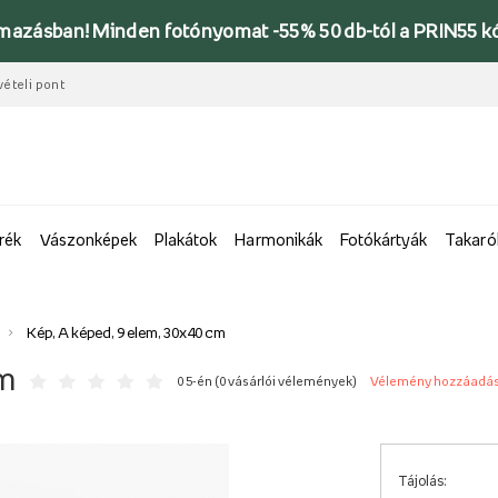
lmazásban! Minden fotónyomat -55% 50 db-tól a PRIN55 k
vételi pont
rék
Vászonképek
Plakátok
Harmonikák
Fotókártyák
Takaró
Kép, A képed, 9 elem, 30x40 cm
cm
0 5-én (
0 vásárlói vélemények
)
Vélemény hozzáadá
Tájolás: