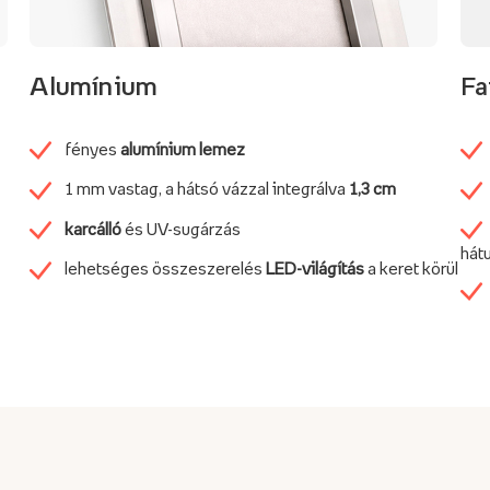
Alumínium
Fa
fényes
alumínium lemez
1 mm vastag, a hátsó vázzal integrálva
1,3 cm
karcálló
és UV-sugárzás
hátu
lehetséges összeszerelés
LED-világítás
a keret körül