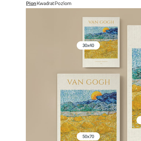
Pion
Kwadrat
Poziom