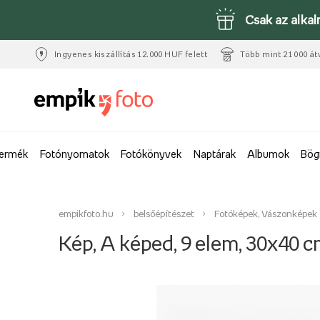
Csak az alka
Ingyenes kiszállítás 12.000 HUF felett
Több mint 21 000 át
termék
Fotónyomatok
Fotókönyvek
Naptárak
Albumok
Bög
empikfoto.hu
belsőépítészet
Fotóképek, Vászonképek
Kép, A képed, 9 elem, 30x40 