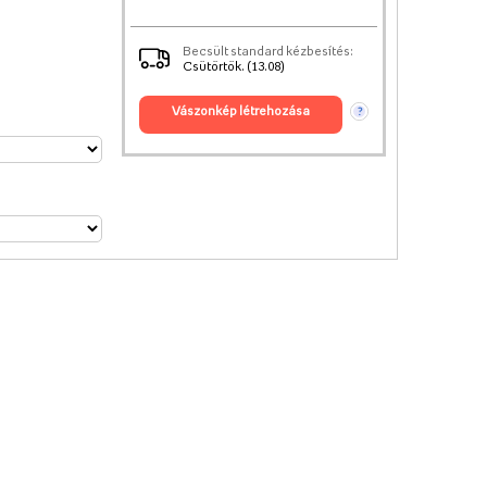
Becsült standard kézbesítés:
Csütörtök. (13.08)
vászonkép létrehozása
?