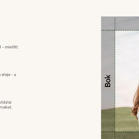
 – mielőtt
 eleje – a
oldalai
emeket.