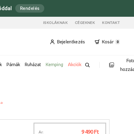
óddal
Rendelés
ISKOLÁKNAK
CÉGEKNEK
KONTAKT
Bejelentkezés
Kosár
0
Fot
k
Párnák
Ruházat
Kemping
Akciók
hozzá
sa
9 490 Ft
Ár: