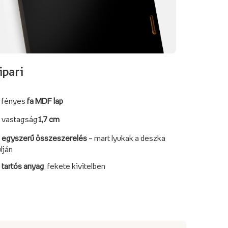
ipari
fényes
fa MDF lap
vastagság
1,7 cm
egyszerű összeszerelés
– mart lyukak a deszka
lján
tartós anyag
, fekete kivitelben