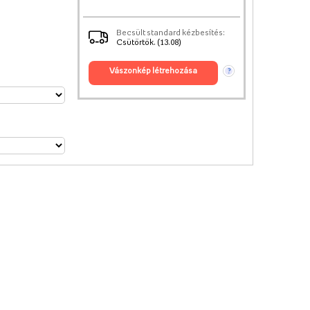
Becsült standard kézbesítés:
Csütörtök. (13.08)
vászonkép létrehozása
?