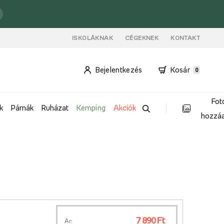
ISKOLÁKNAK
CÉGEKNEK
KONTAKT
Bejelentkezés
Kosár
0
Fot
k
Párnák
Ruházat
Kemping
Akciók
hozzá
7 890 Ft
Ár: