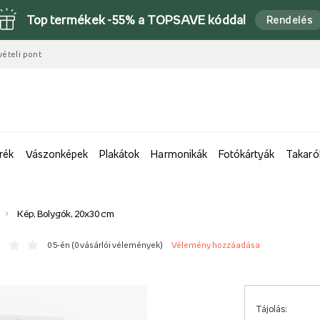
Top termékek -55% a TOPSAVE kóddal
Rendelés
vételi pont
rék
Vászonképek
Plakátok
Harmonikák
Fotókártyák
Takaró
Kép, Bolygók, 20x30 cm
0 5-én (
0 vásárlói vélemények
)
Vélemény hozzáadása
Tájolás: