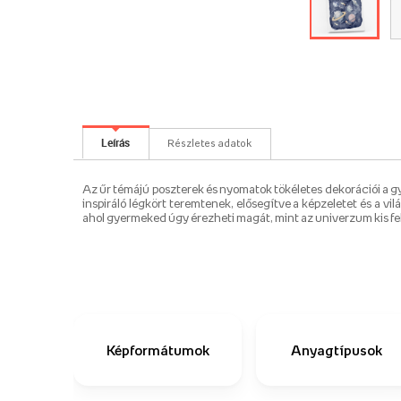
Leírás
Részletes adatok
Az űr témájú poszterek és nyomatok tökéletes dekorációi a gy
inspiráló légkört teremtenek, elősegítve a képzeletet és a 
ahol gyermeked úgy érezheti magát, mint az univerzum kis fe
Képformátumok
Anyagtípusok