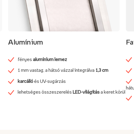
Alumínium
Fa
fényes
alumínium lemez
1 mm vastag, a hátsó vázzal integrálva
1,3 cm
karcálló
és UV-sugárzás
hátu
lehetséges összeszerelés
LED-világítás
a keret körül