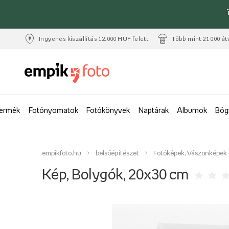
Ingyenes kiszállítás 12.000 HUF felett
Több mint 21 000 át
termék
Fotónyomatok
Fotókönyvek
Naptárak
Albumok
Bög
empikfoto.hu
belsőépítészet
Fotóképek, Vászonképek
Kép, Bolygók, 20x30 cm