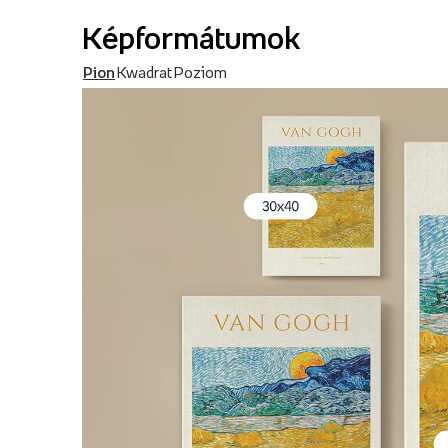
Képformátumok
Pion
Kwadrat
Poziom