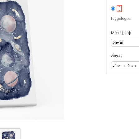
függőleges
Méret [cm]:
Anyag: