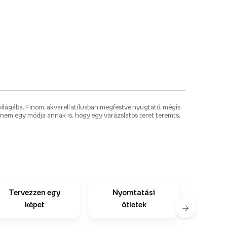
világába. Finom, akvarell stílusban megfestve nyugtató, mégis
anem egy módja annak is, hogy egy varázslatos teret teremts,
Tervezzen egy
Nyomtatási
Mások
képet
ötletek