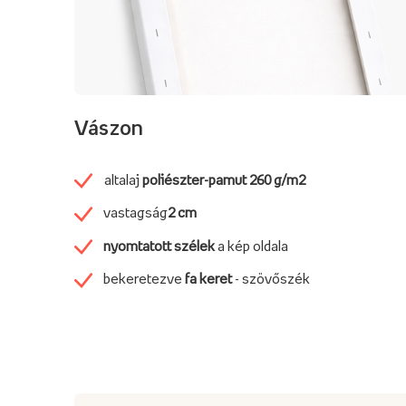
Vászon
altalaj
poliészter-pamut
260 g/m2
vastagság
2 cm
nyomtatott szélek
a kép oldala
bekeretezve
fa keret
- szövőszék