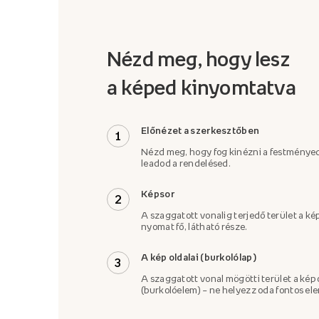
Nézd meg, hogy lesz
a képed kinyomtatva
Előnézet a szerkesztőben
1
Nézd meg, hogy fog kinézni a festményed
leadod a rendelésed.
Képsor
2
A szaggatott vonalig terjedő terület a kép
nyomat fő, látható része.
A kép oldalai (burkolólap)
3
A szaggatott vonal mögötti terület a kép 
(burkolóelem) – ne helyezz oda fontos el