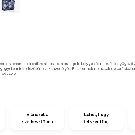
erekszobának, elrepítve a kicsiket a csillagok, bolygók és rakéták lenyűgöző 
világegyetem felfedezésének szenvedélyét. Ez a termék nemcsak dekoráció, h
lfedezője!
Előnézet a
Lehet, hogy
szerkesztőben
tetszeni fog