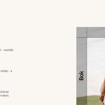
 – mielőtt
 eleje – a
oldalai
emeket.