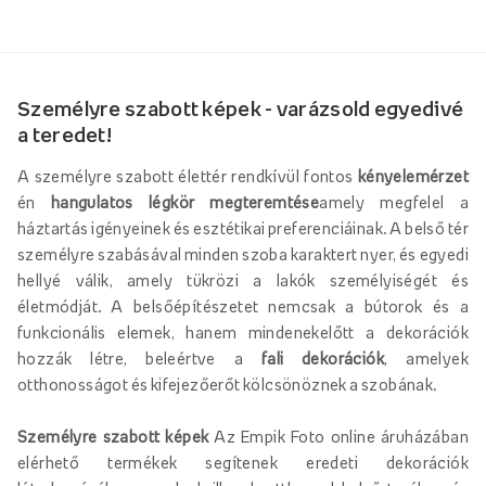
Személyre szabott képek - varázsold egyedivé
a teredet!
A személyre szabott élettér rendkívül fontos
kényelemérzet
én
hangulatos légkör megteremtése
amely megfelel a
háztartás igényeinek és esztétikai preferenciáinak. A belső tér
személyre szabásával minden szoba karaktert nyer, és egyedi
hellyé válik, amely tükrözi a lakók személyiségét és
életmódját. A belsőépítészetet nemcsak a bútorok és a
funkcionális elemek, hanem mindenekelőtt a dekorációk
hozzák létre, beleértve a
fali dekorációk
, amelyek
otthonosságot és kifejezőerőt kölcsönöznek a szobának.
Személyre szabott képek
Az Empik Foto online áruházában
elérhető termékek segítenek eredeti dekorációk