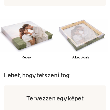
Képsor
A kép oldala
Lehet, hogy tetszeni fog
Tervezzen egy képet