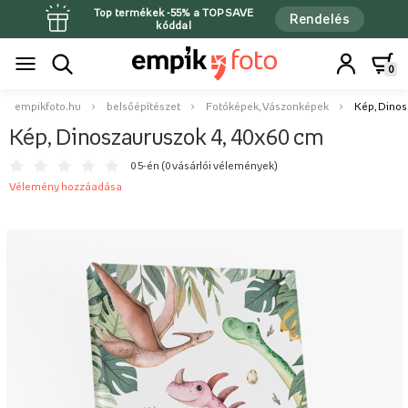
Top termékek -55% a TOPSAVE
Rendelés
kóddal
0
empikfoto.hu
belsőépítészet
Fotóképek, Vászonképek
Kép, Dinos
Kép, Dinoszauruszok 4, 40x60 cm
0 5-én (
0 vásárlói vélemények
)
Vélemény hozzáadása