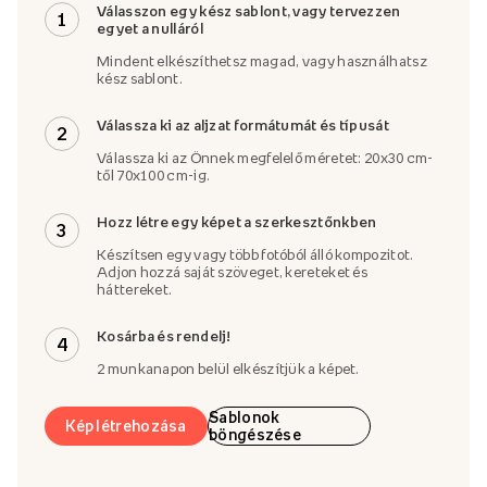
Válasszon egy kész sablont, vagy tervezzen
1
egyet a nulláról
Mindent elkészíthetsz magad, vagy használhatsz
kész sablont.
Válassza ki az aljzat formátumát és típusát
2
Válassza ki az Önnek megfelelő méretet: 20x30 cm-
től 70x100 cm-ig.
Hozz létre egy képet a szerkesztőnkben
3
Készítsen egy vagy több fotóból álló kompozitot.
Adjon hozzá saját szöveget, kereteket és
háttereket.
Kosárba és rendelj!
4
2 munkanapon belül elkészítjük a képet.
Sablonok
Kép létrehozása
böngészése