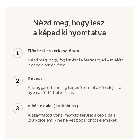
Nézd meg, hogy lesz
a képed kinyomtatva
Előnézet a szerkesztőben
1
Nézd meg, hogy fog kinézni a festményed – mielőtt
leadod a rendelésed.
Képsor
2
A szaggatott vonalig terjedő terület a kép eleje – a
nyomat fő, látható része.
A kép oldalai (burkolólap)
3
A szaggatott vonal mögötti terület a kép oldalai
(burkolóelem) – ne helyezz oda fontos elemeket.