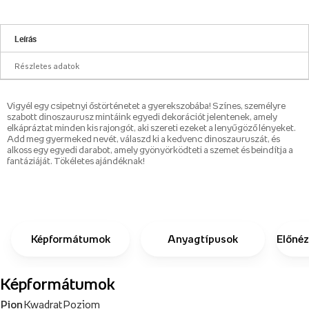
Leírás
Részletes adatok
Vigyél egy csipetnyi őstörténetet a gyerekszobába! Színes, személyre
szabott dinoszaurusz mintáink egyedi dekorációt jelentenek, amely
elkápráztat minden kis rajongót, aki szereti ezeket a lenyűgöző lényeket.
Add meg gyermeked nevét, válaszd ki a kedvenc dinoszauruszát, és
alkoss egy egyedi darabot, amely gyönyörködteti a szemet és beindítja a
fantáziáját. Tökéletes ajándéknak!
Képformátumok
Anyagtípusok
Előnéz
Képformátumok
Pion
Kwadrat
Poziom