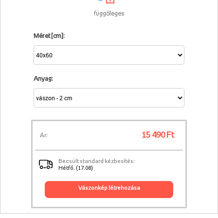
függőleges
Méret [cm]:
Anyag:
15 490 Ft
Ár:
Becsült standard kézbesítés:
Hétfő. (17.08)
vászonkép létrehozása