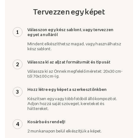
Tervezzen egy képet
Válasszon egy kész sablont, vagy tervezzen
1
egyet a nulláról
Mindent elkészíthetsz magad, vagy használhatsz
kész sablont.
Válassza ki az aljzat formátumát és típusát
2
Válassza ki az Önnek megfelelő méretet: 20x30 cm-
től 70x100 cm-ig.
Hozz létre egy képet a szerkesztőnkben
3
Készítsen egy vagy több fotóból álló kompozitot.
Adjon hozzá saját szöveget, kereteket és
háttereket.
Kosárba és rendelj!
4
2 munkanapon belül elkészítjük a képet.