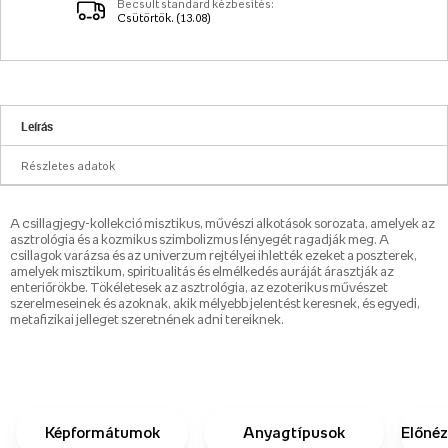
Becsült standard kézbesítés:
Csütörtök. (13.08)
Leírás
Részletes adatok
A csillagjegy-kollekció misztikus, művészi alkotások sorozata, amelyek az
asztrológia és a kozmikus szimbolizmus lényegét ragadják meg. A
csillagok varázsa és az univerzum rejtélyei ihlették ezeket a poszterek,
amelyek misztikum, spiritualitás és elmélkedés auráját árasztják az
enteriőrökbe. Tökéletesek az asztrológia, az ezoterikus művészet
szerelmeseinek és azoknak, akik mélyebb jelentést keresnek, és egyedi,
metafizikai jelleget szeretnének adni tereiknek.
Képformátumok
Anyagtípusok
Előnéz