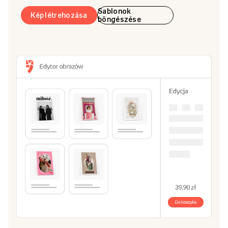
Sablonok
Kép létrehozása
böngészése