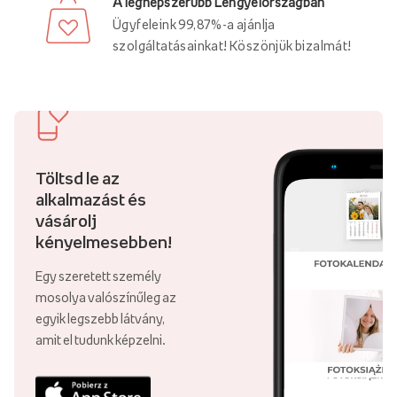
A legnépszerűbb Lengyelországban
Ügyfeleink 99,87%-a ajánlja
szolgáltatásainkat! Köszönjük bizalmát!
Töltsd le az
alkalmazást és
vásárolj
kényelmesebben!
Egy szeretett személy
mosolya valószínűleg az
egyik legszebb látvány,
amit el tudunk képzelni.