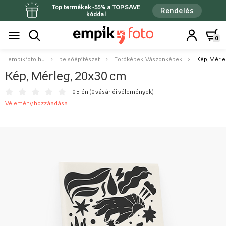
Top termékek -55% a TOPSAVE
Rendelés
kóddal
0
empikfoto.hu
belsőépítészet
Fotóképek, Vászonképek
Kép, Mérle
Kép, Mérleg, 20x30 cm
0 5-én (
0 vásárlói vélemények
)
Vélemény hozzáadása