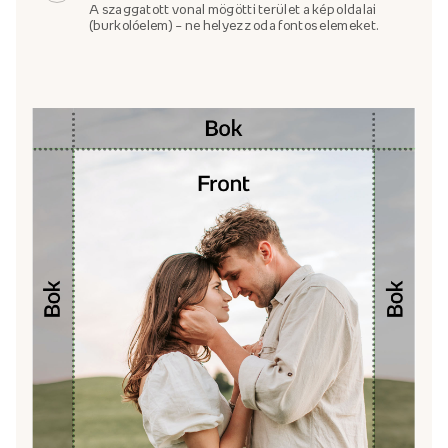
A szaggatott vonal mögötti terület a kép oldalai
(burkolóelem) – ne helyezz oda fontos elemeket.