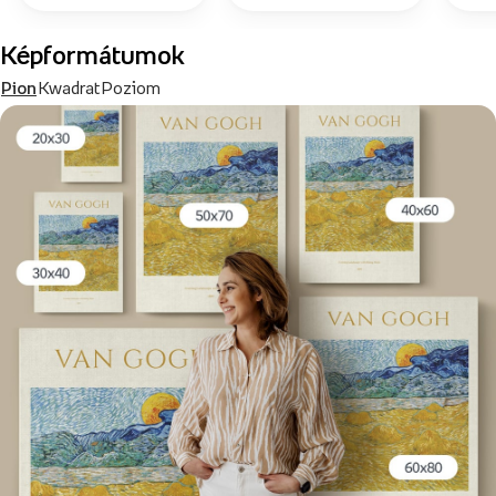
Képformátumok
Pion
Kwadrat
Poziom