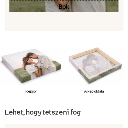
Képsor
A kép oldala
Lehet, hogy tetszeni fog