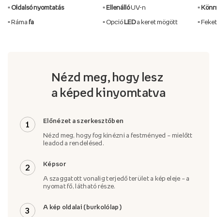
▫️ Oldalsó nyomtatás
▫️ Ellenálló
UV-n
▫️ Kön
▫️ Ráma
fa
▫️ Opció
LED
a keret mögött
▫️ Feke
Nézd meg, hogy lesz
a képed kinyomtatva
Előnézet a szerkesztőben
1
Nézd meg, hogy fog kinézni a festményed – mielőtt
leadod a rendelésed.
Képsor
2
A szaggatott vonalig terjedő terület a kép eleje – a
nyomat fő, látható része.
A kép oldalai (burkolólap)
3