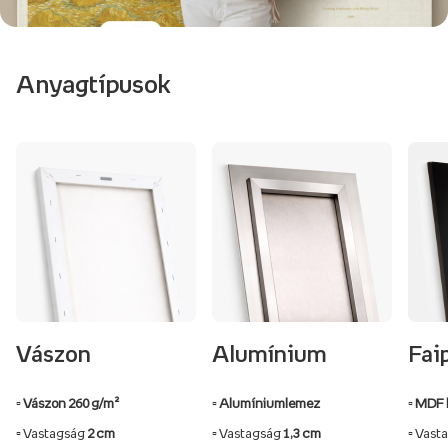
Anyagtípusok
Vászon
Alumínium
Fai
▫️ Vászon 260 g/m²
▫️ Alumíniumlemez
▫️ MDF 
▫️ Vastagság
2 cm
▫️ Vastagság
1,3 cm
▫️ Vas