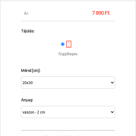
7 890 Ft
Ár:
Tájolás:
függőleges
Méret [cm]:
Anyag: