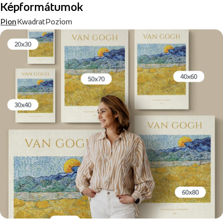
Képformátumok
Pion
Kwadrat
Poziom