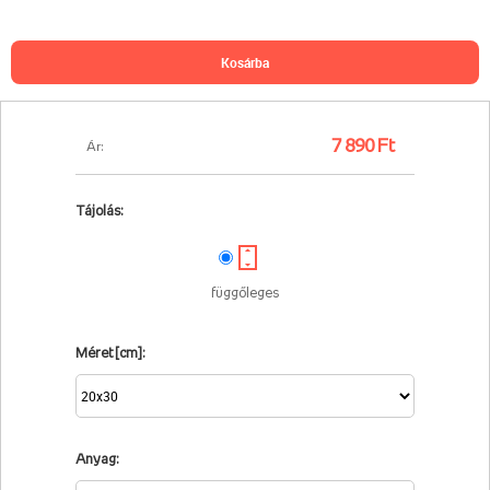
kosárba
7 890 Ft
Ár:
Tájolás:
függőleges
Méret [cm]:
Anyag: