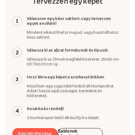
Tervezzen egy képet
Válasszon egy kész sablont, vagy tervezzen
1
egyet a nulláról
Mindent elkészíthetsz magad, vagy használhatsz
kész sablont.
Válassza ki az aljzat formátumát és típusát
2
Válassza ki az Önnek megfelelő méretet: 20x30 cm-
től 70x100 cm-ig.
Hozz létre egy képet a szerkesztőnkben
3
Készítsen egy vagy több fotóból álló kompozitot.
Adjon hozzá saját szöveget, kereteket és
háttereket.
Kosárba és rendelj!
4
2 munkanapon belül elkészítjük a képet.
Sablonok
Kép létrehozása