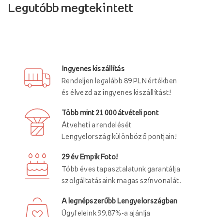
Legutóbb megtekintett
Ingyenes kiszállítás
Rendeljen legalább 89 PLN értékben
és élvezd az ingyenes kiszállítást!
Több mint 21 000 átvételi pont
Átveheti a rendelését
Lengyelország különböző pontjain!
29 év Empik Foto!
Több éves tapasztalatunk garantálja
szolgáltatásaink magas színvonalát.
A legnépszerűbb Lengyelországban
Ügyfeleink 99,87%-a ajánlja