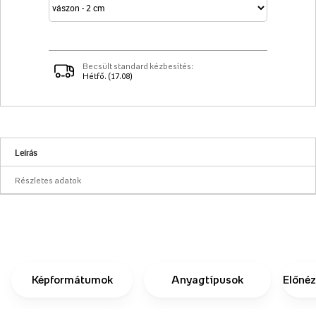
Becsült standard kézbesítés:
Hétfő. (17.08)
Leírás
Részletes adatok
Képformátumok
Anyagtípusok
Előnéz