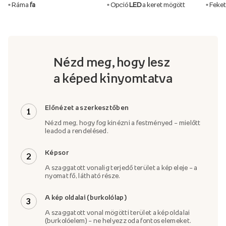
▫️ Ráma
fa
▫️ Opció
LED
a keret mögött
▫️ Feke
Nézd meg, hogy lesz
a képed kinyomtatva
Előnézet a szerkesztőben
1
Nézd meg, hogy fog kinézni a festményed – mielőtt
leadod a rendelésed.
Képsor
2
A szaggatott vonalig terjedő terület a kép eleje – a
nyomat fő, látható része.
A kép oldalai (burkolólap)
3
A szaggatott vonal mögötti terület a kép oldalai
(burkolóelem) – ne helyezz oda fontos elemeket.