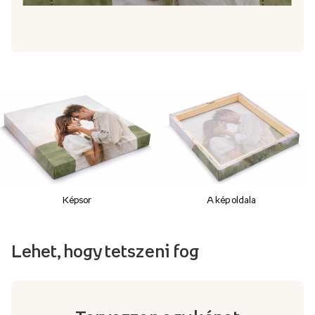
Képsor
A kép oldala
Lehet, hogy tetszeni fog