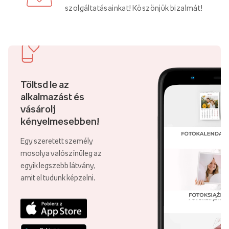
szolgáltatásainkat! Köszönjük bizalmát!
Töltsd le az
alkalmazást és
vásárolj
kényelmesebben!
Egy szeretett személy
mosolya valószínűleg az
egyik legszebb látvány,
amit el tudunk képzelni.