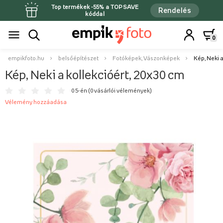
Top termékek -55% a TOPSAVE
Rendelés
kóddal
0
empikfoto.hu
belsőépítészet
Fotóképek, Vászonképek
Kép, Neki a
Kép, Neki a kollekcióért, 20x30 cm
0 5-én (
0 vásárlói vélemények
)
Vélemény hozzáadása