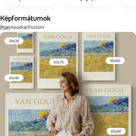
Képformátumok
Pion
Kwadrat
Poziom