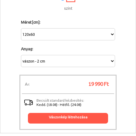
szint
Méret [cm]:
Anyag:
19 990 Ft
Ár:
Becsült standard kézbesítés:
Kedd. (18.08) - Hétfő. (24.08)
vászonkép létrehozása