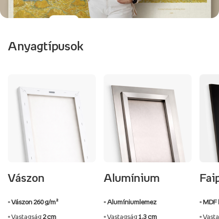
Anyagtípusok
Vászon
Alumínium
Fai
▫️ Vászon 260 g/m²
▫️ Alumíniumlemez
▫️ MDF 
▫️ Vastagság
2 cm
▫️ Vastagság
1,3 cm
▫️ Vas