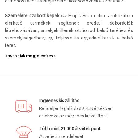
otthonosságot és kifejezőerőt kölcsönöznek a szobának.
Személyre szabott képek
Az Empik Foto online áruházában
elérhető termékek segítenek eredeti dekorációk
létrehozásában, amelyek illenek otthonod belső teréhez és
személyiségedhez, így teljessé és egyedivé teszik a belső
teret.
Továbbiak megjelenítése
Személyre szabott festmények vászonra
Hogyan teheted otthonod minden nap örömtelivé téged és
családodat? Válassz!
személyre szabott festmények
vászonra
, amit az Empik Foto online áruházában készíthetsz
el.
Ingyenes kiszállítás
Rendeljen legalább 89 PLN értékben
Kínálatunkban megtalálja
fotókat különböző méretekben
,
és élvezd az ingyenes kiszállítást!
amelyre a kiválasztott grafikákat függőlegesen és
vízszintesen is felviheti. A formátumok széles választéka
Több mint 21 000 átvételi pont
lehetővé teszi, hogy egyedi teréhez igazított eredeti
Átveheti a rendelését