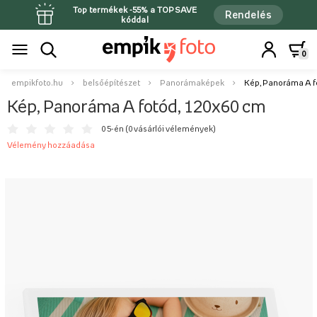
Top termékek -55% a TOPSAVE
Rendelés
kóddal
0
empikfoto.hu
belsőépítészet
Panorámaképek
Kép, Panoráma A f
Kép, Panoráma A fotód, 120x60 cm
0 5-én (
0 vásárlói vélemények
)
Vélemény hozzáadása