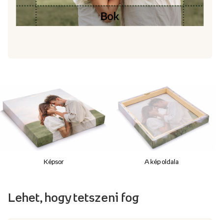
Képsor
A kép oldala
Lehet, hogy tetszeni fog