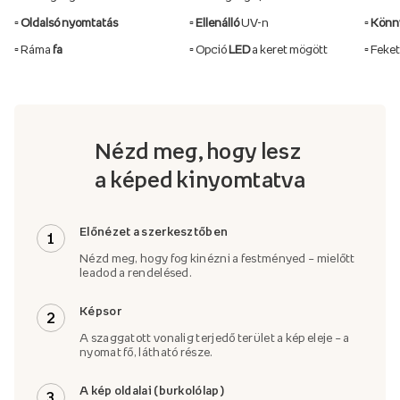
▫️ Oldalsó nyomtatás
▫️ Ellenálló
UV-n
▫️ Kön
▫️ Ráma
fa
▫️ Opció
LED
a keret mögött
▫️ Feke
Nézd meg, hogy lesz
a képed kinyomtatva
Előnézet a szerkesztőben
1
Nézd meg, hogy fog kinézni a festményed – mielőtt
leadod a rendelésed.
Képsor
2
A szaggatott vonalig terjedő terület a kép eleje – a
nyomat fő, látható része.
A kép oldalai (burkolólap)
3