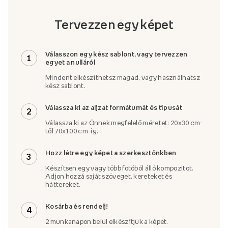
Tervezzen egy képet
Válasszon egy kész sablont, vagy tervezzen
1
egyet a nulláról
Mindent elkészíthetsz magad, vagy használhatsz
kész sablont.
Válassza ki az aljzat formátumát és típusát
2
Válassza ki az Önnek megfelelő méretet: 20x30 cm-
től 70x100 cm-ig.
Hozz létre egy képet a szerkesztőnkben
3
Készítsen egy vagy több fotóból álló kompozitot.
Adjon hozzá saját szöveget, kereteket és
háttereket.
Kosárba és rendelj!
4
2 munkanapon belül elkészítjük a képet.