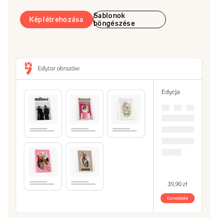
Sablonok
Kép létrehozása
böngészése