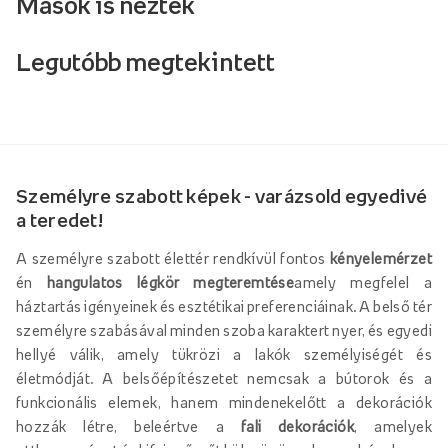
Mások is nézték
Legutóbb megtekintett
Személyre szabott képek - varázsold egyedivé
a teredet!
A személyre szabott élettér rendkívül fontos
kényelemérzet
én
hangulatos légkör megteremtése
amely megfelel a
háztartás igényeinek és esztétikai preferenciáinak. A belső tér
személyre szabásával minden szoba karaktert nyer, és egyedi
hellyé válik, amely tükrözi a lakók személyiségét és
életmódját. A belsőépítészetet nemcsak a bútorok és a
funkcionális elemek, hanem mindenekelőtt a dekorációk
hozzák létre, beleértve a
fali dekorációk
, amelyek