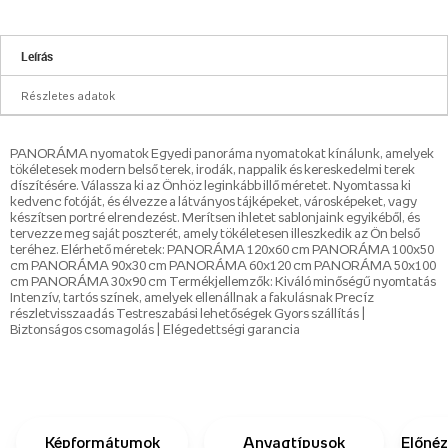
Leírás
Részletes adatok
PANORÁMA nyomatok Egyedi panoráma nyomatokat kínálunk, amelyek
tökéletesek modern belső terek, irodák, nappalik és kereskedelmi terek
díszítésére. Válassza ki az Önhöz leginkább illő méretet. Nyomtassa ki
kedvenc fotóját, és élvezze a látványos tájképeket, városképeket, vagy
készítsen portré elrendezést. Merítsen ihletet sablonjaink egyikéből, és
tervezze meg saját poszterét, amely tökéletesen illeszkedik az Ön belső
teréhez. Elérhető méretek: PANORÁMA 120x60 cm PANORÁMA 100x50
cm PANORÁMA 90x30 cm PANORÁMA 60x120 cm PANORÁMA 50x100
cm PANORÁMA 30x90 cm Termékjellemzők: Kiváló minőségű nyomtatás
Intenzív, tartós színek, amelyek ellenállnak a fakulásnak Precíz
részletvisszaadás Testreszabási lehetőségek Gyors szállítás |
Biztonságos csomagolás | Elégedettségi garancia
Képformátumok
Anyagtípusok
Előnéz