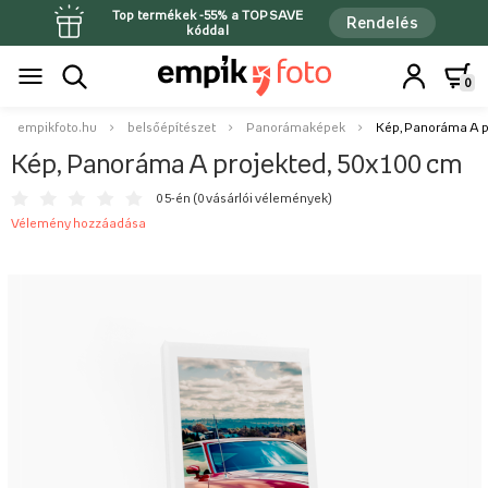
Top termékek -55% a TOPSAVE
Rendelés
kóddal
0
empikfoto.hu
belsőépítészet
Panorámaképek
Kép, Panoráma A p
Kép, Panoráma A projekted, 50x100 cm
0 5-én (
0 vásárlói vélemények
)
Vélemény hozzáadása