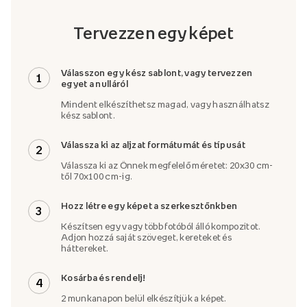
Tervezzen egy képet
Válasszon egy kész sablont, vagy tervezzen
1
egyet a nulláról
Mindent elkészíthetsz magad, vagy használhatsz
kész sablont.
Válassza ki az aljzat formátumát és típusát
2
Válassza ki az Önnek megfelelő méretet: 20x30 cm-
től 70x100 cm-ig.
Hozz létre egy képet a szerkesztőnkben
3
Készítsen egy vagy több fotóból álló kompozitot.
Adjon hozzá saját szöveget, kereteket és
háttereket.
Kosárba és rendelj!
4
2 munkanapon belül elkészítjük a képet.