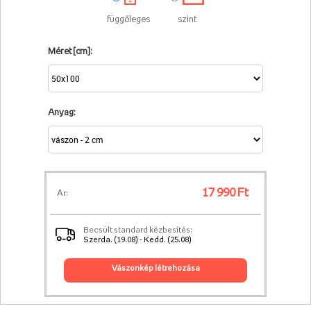
függőleges
szint
Méret [cm]:
Anyag:
17 990 Ft
Ár:
Becsült standard kézbesítés:
Szerda. (19.08) - Kedd. (25.08)
vászonkép létrehozása