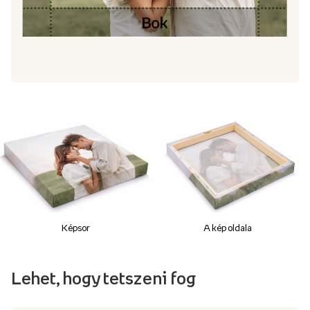
Képsor
A kép oldala
Lehet, hogy tetszeni fog