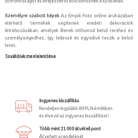
otthonosságot és kifejezőerőt kölcsönöznek a szobának.
Személyre szabott képek
Az Empik Foto online áruházában
elérhető termékek segítenek eredeti dekorációk
létrehozásában, amelyek illenek otthonod belső teréhez és
személyiségedhez, így teljessé és egyedivé teszik a belső
teret.
Továbbiak megjelenítése
Személyre szabott festmények vászonra
Hogyan teheted otthonod minden nap örömtelivé téged és
családodat? Válassz!
személyre szabott festmények
vászonra
, amit az Empik Foto online áruházában készíthetsz
el.
Ingyenes kiszállítás
Rendeljen legalább 89 PLN értékben
Kínálatunkban megtalálja
fotókat különböző méretekben
,
és élvezd az ingyenes kiszállítást!
amelyre a kiválasztott grafikákat függőlegesen és
vízszintesen is felviheti. A formátumok széles választéka
Több mint 21 000 átvételi pont
lehetővé teszi, hogy egyedi teréhez igazított eredeti
Átveheti a rendelését