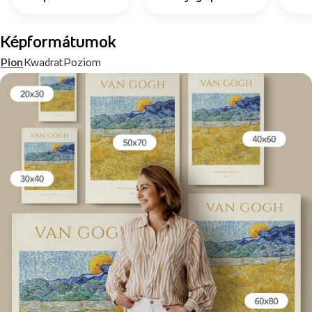
Képformátumok
Pion
Kwadrat
Poziom