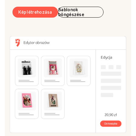
Sablonok
Kép létrehozása
böngészése