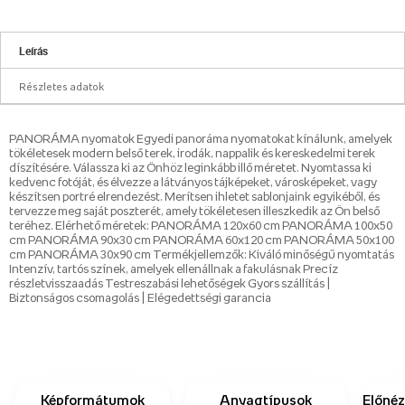
Leírás
Részletes adatok
PANORÁMA nyomatok Egyedi panoráma nyomatokat kínálunk, amelyek
tökéletesek modern belső terek, irodák, nappalik és kereskedelmi terek
díszítésére. Válassza ki az Önhöz leginkább illő méretet. Nyomtassa ki
kedvenc fotóját, és élvezze a látványos tájképeket, városképeket, vagy
készítsen portré elrendezést. Merítsen ihletet sablonjaink egyikéből, és
tervezze meg saját poszterét, amely tökéletesen illeszkedik az Ön belső
teréhez. Elérhető méretek: PANORÁMA 120x60 cm PANORÁMA 100x50
cm PANORÁMA 90x30 cm PANORÁMA 60x120 cm PANORÁMA 50x100
cm PANORÁMA 30x90 cm Termékjellemzők: Kiváló minőségű nyomtatás
Intenzív, tartós színek, amelyek ellenállnak a fakulásnak Precíz
részletvisszaadás Testreszabási lehetőségek Gyors szállítás |
Biztonságos csomagolás | Elégedettségi garancia
Képformátumok
Anyagtípusok
Előnéz