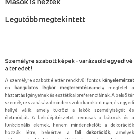
Mások is nézték
Legutóbb megtekintett
Személyre szabott képek - varázsold egyedivé
a teredet!
A személyre szabott élettér rendkívül fontos
kényelemérzet
én
hangulatos légkör megteremtése
amely megfelel a
háztartás igényeinek és esztétikai preferenciáinak. A belső tér
személyre szabásával minden szoba karaktert nyer, és egyedi
hellyé válik, amely tükrözi a lakók személyiségét és
életmódját. A belsőépítészetet nemcsak a bútorok és a
funkcionális elemek, hanem mindenekelőtt a dekorációk
hozzák létre, beleértve a
fali dekorációk
, amelyek