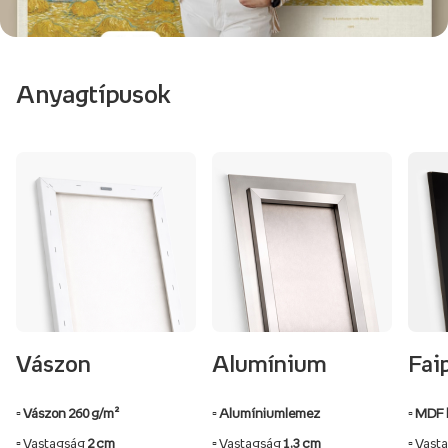
Anyagtípusok
Vászon
Alumínium
Fai
▫️ Vászon 260 g/m²
▫️ Alumíniumlemez
▫️ MDF 
▫️ Vastagság
2 cm
▫️ Vastagság
1,3 cm
▫️ Vas