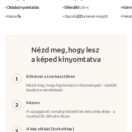
▫️ Oldalsó nyomtatás
▫️ Ellenálló
UV-n
▫️ Kön
▫️ Ráma
fa
▫️ Opció
LED
a keret mögött
▫️ Feke
Nézd meg, hogy lesz
a képed kinyomtatva
Előnézet a szerkesztőben
1
Nézd meg, hogy fog kinézni a festményed – mielőtt
leadod a rendelésed.
Képsor
2
A szaggatott vonalig terjedő terület a kép eleje – a
nyomat fő, látható része.
A kép oldalai (burkolólap)
3